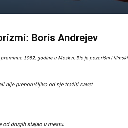
rizmi: Boris Andrejev
preminuo 1982. godine u Moskvi. Bio je pozorišni i filmski
i nije preporučljivo od nje tražiti savet.
će od drugih stajao u mestu.