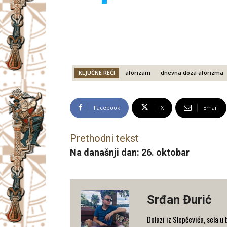
KLJUČNE REČI
aforizam
dnevna doza aforizma
Facebook
X
Email
Prethodni tekst
Na današnji dan: 26. oktobar
Srđan Đurić
Dolazi iz Slepčevića, sela u