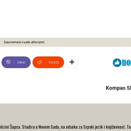
Savremeni ruski aforizmi
Viber
ReddIt
Kompas Slo
 blizini Šapca. Studira u Novom Sadu, na odseku za Srpski jezik i književnost. 