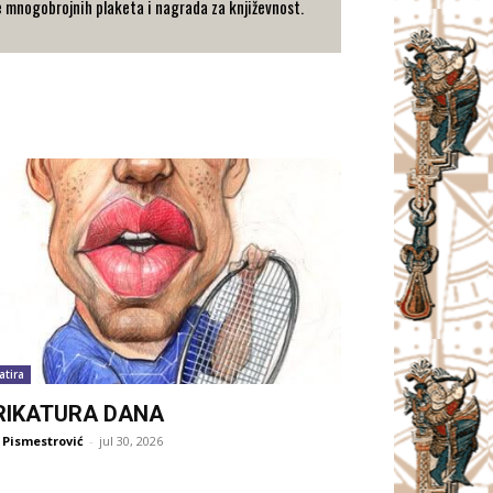
je mnogobrojnih plaketa i nagrada za književnost.
atira
RIKATURA DANA
 Pismestrović
-
jul 30, 2026