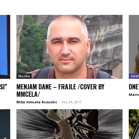
Muzika
Satat
SI”
MENJAM DANE – FRAJLE /COVER BY
DNE
MMCELA/
Marin
Miša mmcela Acoustic
-
nov 24, 2017