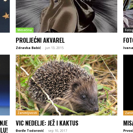
Mesečina
Fotog
PROLJEĆNI AKVAREL
FOT
Zdravka Babić
-
jun 13, 2015
Ivana
Zanimljivosti
Zanim
NJE
VIC NEDELJE: JEŽ I KAKTUS
MIS
LU!
Đorđe Todorović
-
sep 10, 2017
Prvos