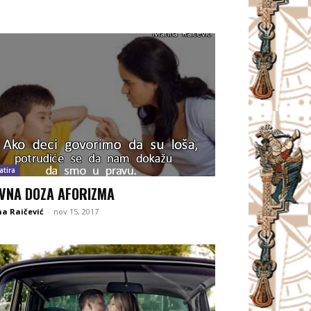
atira
VNA DOZA AFORIZMA
a Raičević
-
nov 15, 2017