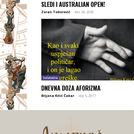
SLEDI I AUSTRALIAN OPEN!
Zoran Todorović
-
dec 20, 2020
Satatatira
DNEVNA DOZA AFORIZMA
Biljana Kitić Čakar
-
sep 5, 2017