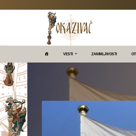
P
VESTI
ZANIMLJIVOSTI
OT
O
K
A
Z