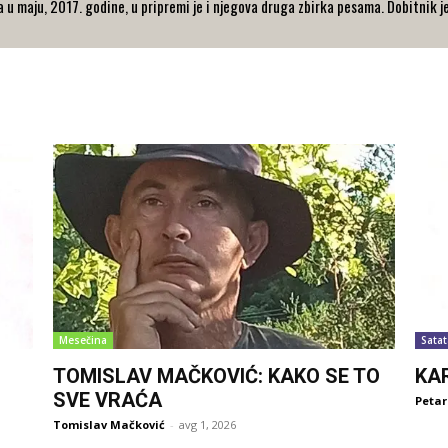
a u maju, 2017. godine, u pripremi je i njegova druga zbirka pesama. Dobitnik 
Mesečina
Satat
TOMISLAV MAČKOVIĆ: KAKO SE TO
KA
SVE VRAĆA
Petar
Tomislav Mačković
-
avg 1, 2026