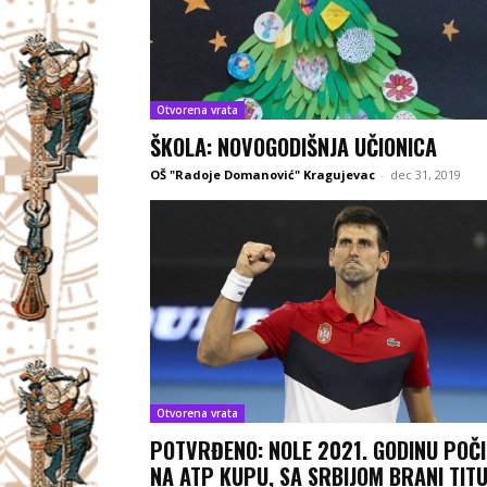
Otvorena vrata
ŠKOLA: NOVOGODIŠNJA UČIONICA
OŠ "Radoje Domanović" Kragujevac
-
dec 31, 2019
Otvorena vrata
POTVRĐENO: NOLE 2021. GODINU POČI
NA ATP KUPU, SA SRBIJOM BRANI TITU