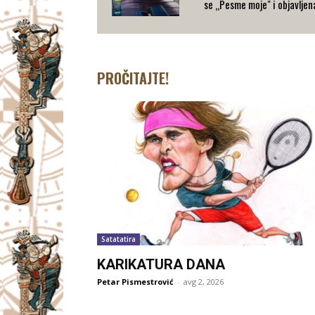
se „Pesme moje" i objavljen
PROČITAJTE!
Satatatira
KARIKATURA DANA
Petar Pismestrović
-
avg 2, 2026