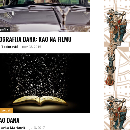
rafija
OGRAFIJA DANA: KAO NA FILMU
 Todorović
-
nov 28, 2015
ljivosti
AO DANA
lavka Marković
-
jul 3, 2017