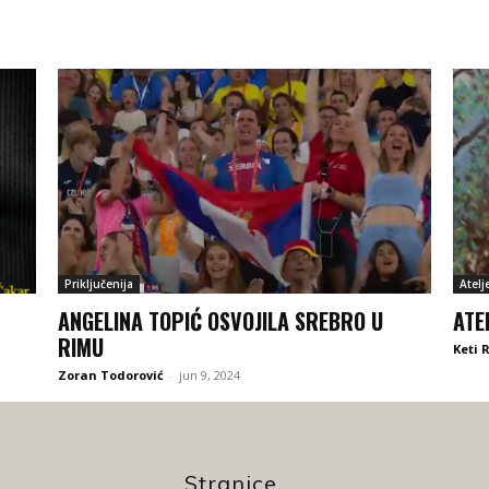
Priključenija
Atelj
ANGELINA TOPIĆ OSVOJILA SREBRO U
ATE
RIMU
Keti 
Zoran Todorović
-
jun 9, 2024
Stranice