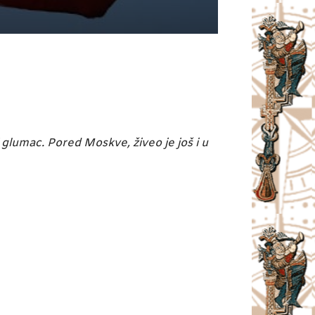
 glumac. Pored Moskve, živeo je još i u