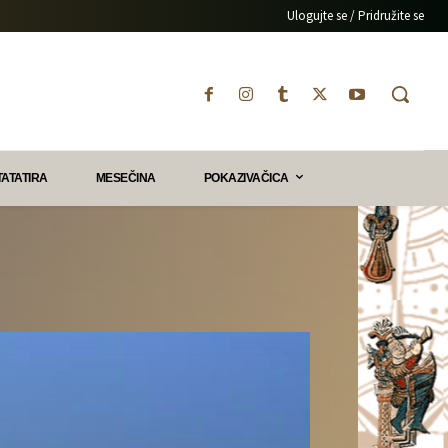
Ulogujte se / Pridružite se
TATATIRA
MESEČINA
POKAZIVAČICA