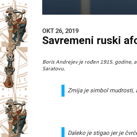
OKT 26, 2019
Savremeni ruski afo
Boris Andrejev je rođen 1915. godine, a 
Saratovu.
Zmija je simbol mudrosti, al
Daleko je stigao jer je čvr