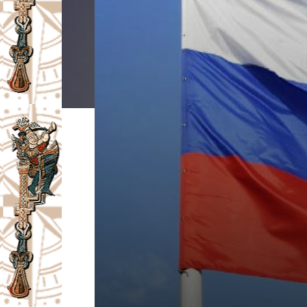
I
V
A
Č