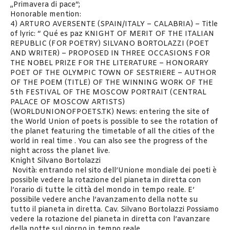
„Primavera di pace“;
Honorable mention:
4) ARTURO AVERSENTE (SPAIN/ITALY – CALABRIA) – Title
of lyric: “ Qué es paz KNIGHT OF MERIT OF THE ITALIAN
REPUBLIC (FOR POETRY) SILVANO BORTOLAZZI (POET
AND WRITER) – PROPOSED IN THREE OCCASIONS FOR
THE NOBEL PRIZE FOR THE LITERATURE – HONORARY
POET OF THE OLYMPIC TOWN OF SESTRIERE – AUTHOR
OF THE POEM (TITLE) OF THE WINNING WORK OF THE
5th FESTIVAL OF THE MOSCOW PORTRAIT (CENTRAL
PALACE OF MOSCOW ARTISTS)
(WORLDUNIONOFPOETS.TK) News: entering the site of
the World Union of poets is possible to see the rotation of
the planet featuring the timetable of all the cities of the
world in real time . You can also see the progress of the
night across the planet live.
Knight Silvano Bortolazzi
Novità: entrando nel sito dell’Unione mondiale dei poeti è
possible vedere la rotazione del pianeta in diretta con
l’orario di tutte le città del mondo in tempo reale. E’
possibile vedere anche l’avanzamento della notte su
tutto il pianeta in diretta. Cav. Silvano Bortolazzi Possiamo
vedere la rotazione del pianeta in diretta con l’avanzare
della notte sul giorno in tempo reale.