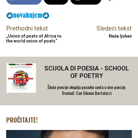
Prethodni tekst
Sledeći tekst
„Union of poets of Africa to
Naša ljubav
the world union of poets“
SCUOLA DI POESIA - SCHOOL
OF POETRY
Škola poezije okuplja pesnike sveta u ime poezije.
Osnivač: Cav Silvano Bortolazzi
PROČITAJTE!