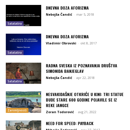
DNEVNA DOZA AFORIZMA
Nebojša Čandić
-
mar 5, 2018
Satatatira
DNEVNA DOZA AFORIZMA
Vladimir Obrovski
-
okt 8, 2017
Satatatira
RADNA SVESKA IZ POZNAVANJA DRUŠTVA
SIMONIDA BANJEGLAV
Nebojša Čandić
-
apr 22, 2018
Satatatira
NESVAKIDAŠNJE OTKRIĆE U KINI: TRI STATUE
BUDE STARE 600 GODINE POJAVILE SE IZ
REKE JANGCE
Zanimljivosti
Zoran Todorović
-
avg 21, 2022
NEED FOR SPEED: PAYBACK
Mihailo Todorović
-
nov 27, 2017