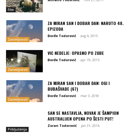
Film
ZA MIRAN SAN I DOBAR DAN: NARUTO 48.
EPIZODA
Đorđe Todorović
-
avg 4, 2015
Zanimljivosti
VIC NEDELJE: OPASNO PO ZUBE
Đorđe Todorović
-
apr 19, 2015
Zanimljivosti
ZA MIRAN SAN I DOBAR DAN: OGI I
BUBAŠVABE (67)
Đorđe Todorović
-
mar 3, 2018
Zanimljivosti
SAN SE NASTAVLJA, NOVAK JE ŠAMPION
AUSTRALIJEN OPENA PO ŠESTI PUT!
Zoran Todorović
-
jan 31, 2016
Priključenija