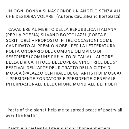
„IN OGNI DONNA SI NASCONDE UN ANGELO SENZA ALI
CHE DESIDERA VOLARE“ (Autore: Cav. Silvano Bortolazzi)
CAVALIERE AL MERITO DELLA REPUBBLICA ITALIANA
(PER LA POESIA) SILVANO BORTOLAZZI (POETA E
SCRITTORE) – PROPOSTO IN TRE OCCASIONI COME
CANDIDATO AL PREMIO NOBEL PER LA LETTERATURA –
POETA ONORARIO DEL COMUNE OLIMPICO DI
SESTRIERE (COMUNE PIU’ ALTO D’ITALIA) – AUTORE
DELLA LIRICA, TITOLO DELL’OPERA, VINCITRICE DEL 5°
FESTIVAL DELL’ARTE DEL RITRATTO DELLA CITTA’ DI
MOSCA (PALAZZO CENTRALE DEGLI ARTISTI DI MOSCA)
– PRESIDENTE FONDATORE E PRESIDENTE GENERALE
INTERNAZIONALE DELL’UNIONE MONDIALE DEI POETI.
„Poets of the planet help me to spread peace of poetry all
over the Earth“
„Death is a certainty. Life is our only hope ephemeral.