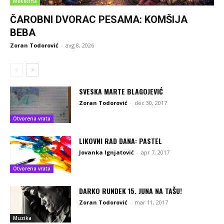
Mesečina
ČAROBNI DVORAC PESAMA: KOMŠIJA
BEBA
Zoran Todorović
-
avg 8, 2026
SVESKA MARTE BLAGOJEVIĆ
Zoran Todorović
-
dec 30, 2017
Otvorena vrata
LIKOVNI RAD DANA: PASTEL
Jovanka Ignjatović
-
apr 7, 2017
Otvorena vrata
DARKO RUNDEK 15. JUNA NA TAŠU!
Zoran Todorović
-
mar 11, 2017
Muzika