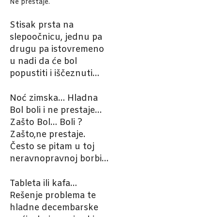
Ne prestaje.
Stisak prsta na
slepoočnicu, jednu pa
drugu pa istovremeno
u nadi da će bol
popustiti i iščeznuti…
Noć zimska… Hladna
Bol boli i ne prestaje…
Zašto Bol… Boli ?
Zašto,ne prestaje.
Često se pitam u toj
neravnopravnoj borbi…
Tableta ili kafa…
Rešenje problema te
hladne decembarske