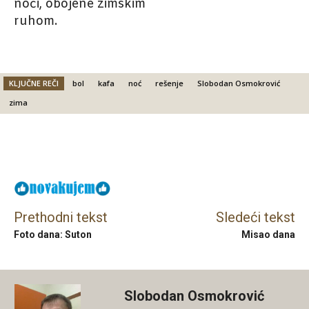
noći, obojene zimskim
ruhom.
KLJUČNE REČI
bol
kafa
noć
rešenje
Slobodan Osmokrović
zima
Facebook
X
Email
Prethodni tekst
Sledeći tekst
Foto dana: Suton
Misao dana
Slobodan Osmokrović