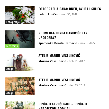
FOTOGRAFIJA DANA: DREN, CVIJET I SNIJEG
Labud Lončar
-
mar 30, 2018
Fotografija
SPOMENKA DENDA HAMOVIĆ: SAN
UPOZORAVA
Spomenka Denda Hamović
-
nov 9, 2025
Mesečina
ATELJE MARINE VESELINOVIĆ
Marina Veselinović
-
feb 11, 2017
Atelje
ATELJE MARINE VESELINOVIĆ
Marina Veselinović
-
dec 23, 2017
Atelje
PRIČA O KERUŠI GABI – PRIČA O
HEROJSKOM PODVIGU