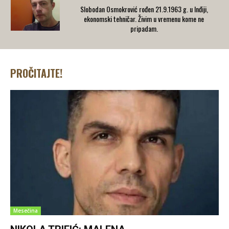
Slobodan Osmokrović rođen 21.9.1963 g. u Inđiji,
ekonomski tehničar. Živim u vremenu kome ne
pripadam.
PROČITAJTE!
Mesečina