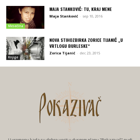
MAJA STANKOVIĆ: TU, KRAJ MENE
Maja Stanković
-
sep 10, 2016
Mesečina
NOVA STIHOZBIRKA ZORICE TIJANIĆ „U
VRTLOGU BURLESKE“
Zorica Tijanić
-
dec 23, 2015
Knjige
U vremenu kada su dobre vesti u durgom planu "Pokazivač" nudi