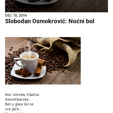
DEC 10, 2016
Slobodan Osmokrović: Noćni bol
Noć zimska, hladna
Decembarska…
Bol u glavi širi se
sve jače…