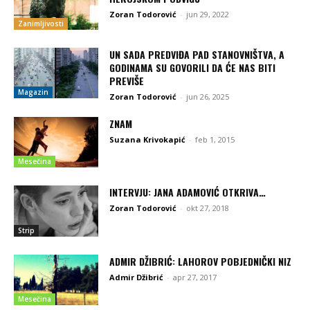
Zoran Todorović
-
jun 29, 2022
Zanimljivosti
UN SADA PREDVIĐA PAD STANOVNIŠTVA, A
GODINAMA SU GOVORILI DA ĆE NAS BITI
PREVIŠE
Magazin
Zoran Todorović
-
jun 26, 2025
ZNAM
Suzana Krivokapić
-
feb 1, 2015
Mesečina
INTERVJU: JANA ADAMOVIĆ OTKRIVA…
Zoran Todorović
-
okt 27, 2018
Strip
ADMIR DŽIBRIĆ: LAHOROV POBJEDNIČKI NIZ
Admir Džibrić
-
apr 27, 2017
Mesečina