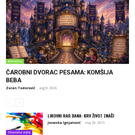
Mesečina
ČAROBNI DVORAC PESAMA: KOMŠIJA
BEBA
Zoran Todorović
-
avg 8, 2026
LIKOVNI RAD DANA: KRV ŽIVOT ZNAČI
Jovanka Ignjatović
-
maj 20, 2015
Otvorena vrata