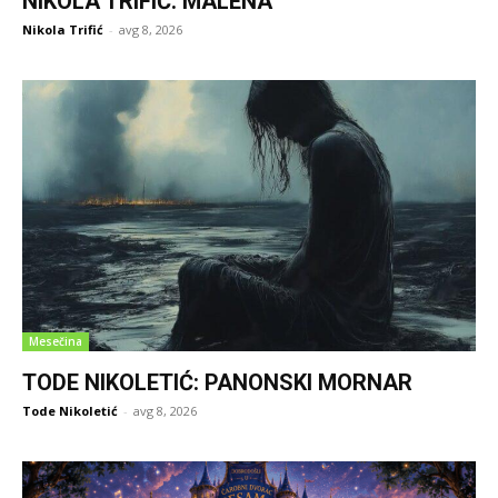
NIKOLA TRIFIĆ: MALENA
Nikola Trifić
-
avg 8, 2026
Mesečina
TODE NIKOLETIĆ: PANONSKI MORNAR
Tode Nikoletić
-
avg 8, 2026