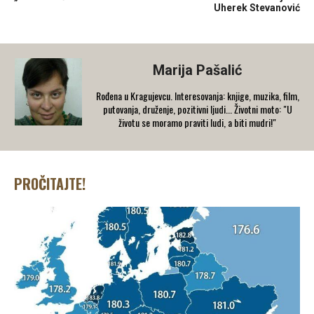
Uherek Stevanović
Marija Pašalić
​Rođena u Kragujevcu. Interesovanja: knjige, muzika, film,
putovanja, druženje, pozitivni ljudi... Životni moto: "U
životu se moramo praviti ludi, a biti mudri!"
PROČITAJTE!