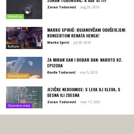
ZORAN TODOROVIĆ: A GDE SI TI?
Zoran Todorović
-
avg 29, 2016
Mesečina
MARKO SPIRIĆ: BUJANOVČANI ODUŠEVLJENI
KONCERTOM RENATA HENCA!
Marko Spirić
-
jul 20, 2019
Kultura
ZA MIRAN SAN I DOBAR DAN: NARUTO 82.
EPIZODA
Đorđe Todorović
-
nov 5, 2015
Zanimljivosti
JEZIČKE NEDOUMICE: S LEVA ILI SLEVA, S
DESNA ILI ZDESNA
Zoran Todorović
-
mar 17, 2021
Otvorena vrata