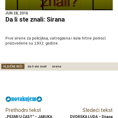
JUN 28, 2016
Da li ste znali: Sirana
Prve sirene za policijksa, vatrogasna i kola hitne pomoći
proizvedene su 1932. godine.
KLJUČNE REČI
da li ste znali
sirena
Facebook
X
Email
Prethodni tekst
Sledeći tekst
„PESMI U ČAST“ – JABUKA
DVORSKA LUDA – Dijana