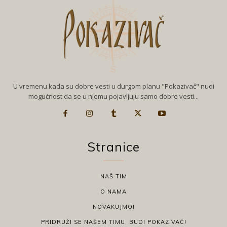
U vremenu kada su dobre vesti u durgom planu "Pokazivač" nudi
mogućnost da se u njemu pojavljuju samo dobre vesti...
Stranice
NAŠ TIM
O NAMA
NOVAKUJMO!
PRIDRUŽI SE NAŠEM TIMU, BUDI POKAZIVAČ!