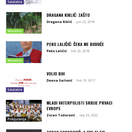
Satatatira
DRAGANA KIKLIĆ: ZAŠTO
Dragana Kiklić
-
jun 23, 2018
Mesečina
PEKO LALIČIĆ: ČEKA ME BUDUĆE
Peko Laličić
-
feb 20, 2018
Mesečina
VOLIO BIH
Deana Sailović
-
feb 19, 2017
Satatatira
MLADI VATERPOLISTI SRBIJE PRVACI
EVROPE
Zoran Todorović
-
sep 26, 2022
Priključenija