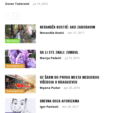
Zoran Todorović
-
jul 16, 2025
NERANDŽA KOSTIĆ: AKO ZABORAVIM
Nerandža Kostić
-
dec 31, 2017
Mesečina
DA LI STE ZNALI: ZUMBUL
Marija Pašalić
-
jul 12, 2015
Zanimljivosti
UZ ŠARM DO PRVOG MESTA MEDIJSKOG
VIŠEBOJA U KRAGUJEVCU
Bojana Pudar
-
apr 20, 2014
Zanimljivosti
DNEVNA DOZA AFORIZAMA
Igor Pavlović
-
dec 30, 2017