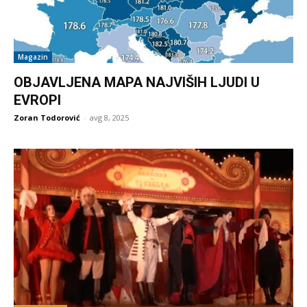
Magazin
OBJAVLJENA MAPA NAJVIŠIH LJUDI U
EVROPI
Zoran Todorović
-
avg 8, 2025