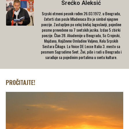
Srećko Aleksić
Srpski otmeni pesnik rođen 26.03.1972. u Beogradu,
četvrti dan posle Mladenaca što je simbol njegove
poezije. Zastupljen po celoj bivšoj Jugoslaviji, pojedine
pesme prevedene na 7 svetskih jezika. Izdao 5 zbirki
poezije. Član 28. Akademije u Beogradu, Sc Crnjnski,
Majdana, Književne Omladine Valjeva, Kola Srpskih
Sestara Čikago. La Voice DE Lecce Italia 3. mesto sa
pesmom Sagradimo Svet. Živi, piše i radi u Beogradu i
sarađuje sa pojedinim portalima u svetu kulture.
PROČITAJTE!