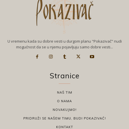
U vremenu kada su dobre vesti u durgom planu "Pokazivač" nudi
mogućnost da se u njemu pojavljuju samo dobre vesti...
Stranice
NAŠ TIM
O NAMA
NOVAKUJMO!
PRIDRUŽI SE NAŠEM TIMU, BUDI POKAZIVAČ!
KONTAKT