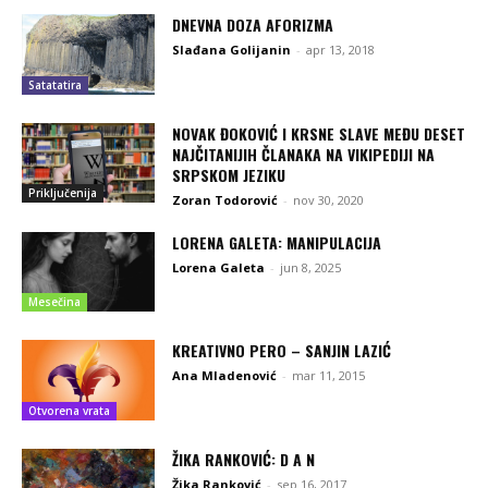
DNEVNA DOZA AFORIZMA
Slađana Golijanin
-
apr 13, 2018
Satatatira
NOVAK ĐOKOVIĆ I KRSNE SLAVE MEĐU DESET
NAJČITANIJIH ČLANAKA NA VIKIPEDIJI NA
SRPSKOM JEZIKU
Priključenija
Zoran Todorović
-
nov 30, 2020
LORENA GALETA: MANIPULACIJA
Lorena Galeta
-
jun 8, 2025
Mesečina
KREATIVNO PERO – SANJIN LAZIĆ
Ana Mladenović
-
mar 11, 2015
Otvorena vrata
ŽIKA RANKOVIĆ: D A N
Žika Ranković
-
sep 16, 2017