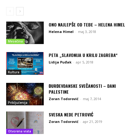
ONO NAJLEPŠE OD TEBE – HELENA HIMEL
Helena Himel
-
maj 3, 2018
Mesečina
PETA „SLAVONIJA U KRILU ZAGREBA“
Lidija Puđak
-
apr 5, 2018
Kultura
ĐURĐEVDANSKE SVEČANOSTI – DANI
PALESTINE
Zoran Todorović
-
maj 7, 2014
Priključenija
SVESKA NEDE PETROVIĆ
Zoran Todorović
-
apr 21, 2019
Otvorena vrata