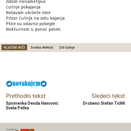
zidom nenametljive
ćutnje pokajanja
Rešavam ukršete rime
Prizor ćutnje na zidu kajanja
Ptice su odavno pobegle
Nokturnom u ponoć pesmi.
KLJUČNE REČI
Srećko Aleksić
Zid ćutnje
Facebook
X
Email
Prethodni tekst
Sledeći tekst
Spomenka Denda Hamović:
Drobeno Stefan TićMi
Sveta Petka