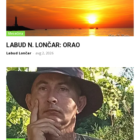
Mesečina
LABUD N. LONČAR: ORAO
Labud Lončar
-
avg 2, 2026