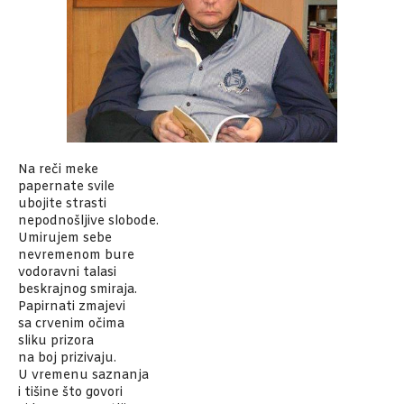
Na reči meke
papernate svile
ubojite strasti
nepodnošljive slobode.
Umirujem sebe
nevremenom bure
vodoravni talasi
beskrajnog smiraja.
Papirnati zmajevi
sa crvenim očima
sliku prizora
na boj prizivaju.
U vremenu saznanja
i tišine što govori