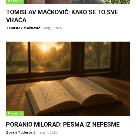
Mesečina
TOMISLAV MAČKOVIĆ: KAKO SE TO SVE
VRAĆA
Tomislav Mačković
-
avg 1, 2026
Mesečina
PORANIO MILORAD: PESMA IZ NEPESME
Zoran Todorović
-
avg 1, 2026