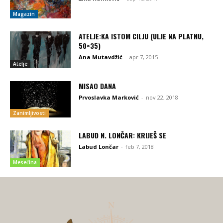
Magazin
ATELJE:KA ISTOM CILJU (ULJE NA PLATNU,
50×35)
Ana Mutavdžić
-
apr 7, 2015
Atelje
MISAO DANA
Prvoslavka Marković
-
nov 22, 2018
Zanimljivosti
LABUD N. LONČAR: KRIJEŠ SE
Labud Lončar
-
feb 7, 2018
Mesečina