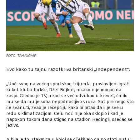
FOTO: TANJUG/AP
Evo kako tu tajnu razotkriva britanski „Independent“:
„Uoči svog najvećeg sportskog trijumfa, proslavljeni igrač
kriket kluba Jorkšir, Džef Bojkot, nikako nije mogao da
zaspi. Gledao je TV, a kad se već odvukao u krevet, činilo
mu se da mu je soba nepodnošljivo vruća. Sat pre nego što
će svanuti, zvao je recepciju kako bi pitao da li je sve u
redu s klimatizacijom. Celu noć nije oka sklopio i kad je
napokon tokom dana stigao na stadion Hedingli, osećao se
jezivo.
A bila je to utakmica u kojoj se očekivalo da po stoti put u