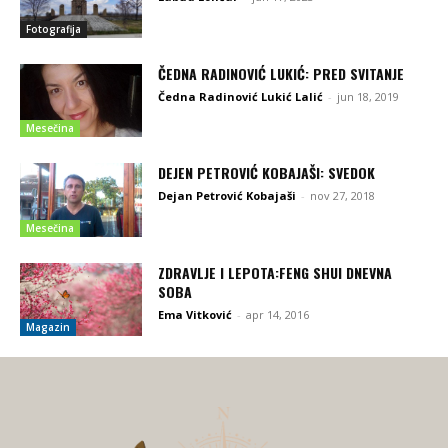
Fotografija
ČEDNA RADINOVIĆ LUKIĆ: PRED SVITANJE
Čedna Radinović Lukić Lalić
-
jun 18, 2019
Mesečina
DEJEN PETROVIĆ KOBAJAŠI: SVEDOK
Dejan Petrović Kobajaši
-
nov 27, 2018
Mesečina
ZDRAVLJE I LEPOTA:FENG SHUI DNEVNA
SOBA
Ema Vitković
-
apr 14, 2016
Magazin