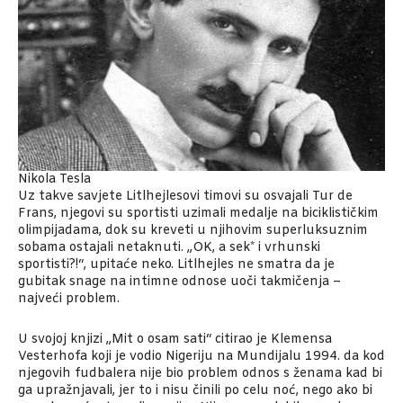
Nikola Tesla
Uz takve savjete Litlhejlesovi timovi su osvajali Tur de
Frans, njegovi su sportisti uzimali medalje na biciklističkim
olimpijadama, dok su kreveti u njihovim superluksuznim
sobama ostajali netaknuti. „OK, a sek* i vrhunski
sportisti?!“, upitaće neko. Litlhejles ne smatra da je
gubitak snage na intimne odnose uoči takmičenja –
najveći problem.
U svojoj knjizi „Mit o osam sati“ citirao je Klemensa
Vesterhofa koji je vodio Nigeriju na Mundijalu 1994. da kod
njegovih fudbalera nije bio problem odnos s ženama kad bi
ga upražnjavali, jer to i nisu činili po celu noć, nego ako bi