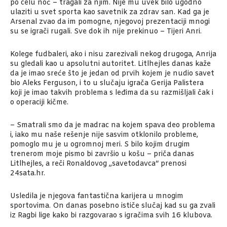
po celu noć – tragali za njim. Nije mu uvek bilo ugodno
ulaziti u svet sporta kao savetnik za zdrav san. Kad ga je
Arsenal zvao da im pomogne, njegovoj prezentaciji mnogi
su se igrači rugali. Sve dok ih nije prekinuo – Tijeri Anri.
Kolege fudbaleri, ako i nisu zarezivali nekog drugoga, Anrija
su gledali kao u apsolutni autoritet. Litlhejles danas kaže
da je imao sreće što je jedan od prvih kojem je nudio savet
bio Aleks Ferguson, i to u slučaju igrača Gerija Palistera
koji je imao takvih problema s leđima da su razmišljali čak i
o operaciji kičme.
– Smatrali smo da je madrac na kojem spava deo problema
i, iako mu naše rešenje nije sasvim otklonilo probleme,
pomoglo mu je u ogromnoj meri. S bilo kojim drugim
trenerom moje pismo bi završio u košu – priča danas
Litlhejles, a reči Ronaldovog „savetodavca“ prenosi
24sata.hr.
Usledila je njegova fantastična karijera u mnogim
sportovima. On danas posebno ističe slučaj kad su ga zvali
iz Ragbi lige kako bi razgovarao s igračima svih 16 klubova.