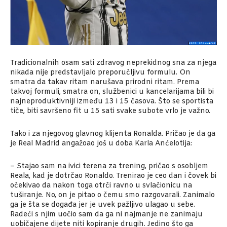
Tradicionalnih osam sati zdravog neprekidnog sna za njega
nikada nije predstavljalo preporučljivu formulu. On
smatra da takav ritam narušava prirodni ritam. Prema
takvoj formuli, smatra on, službenici u kancelarijama bili bi
najneproduktivniji između 13 i 15 časova. Što se sportista
tiče, biti savršeno fit u 15 sati svake subote vrlo je važno.
Tako i za njegovog glavnog klijenta Ronalda. Pričao je da ga
je Real Madrid angažoao još u doba Karla Anćelotija:
– Stajao sam na ivici terena za trening, pričao s osobljem
Reala, kad je dotrčao Ronaldo. Trenirao je ceo dan i čovek bi
očekivao da nakon toga otrči ravno u svlačionicu na
tuširanje. No, on je pitao o čemu smo razgovarali. Zanimalo
ga je šta se događa jer je uvek pažljivo ulagao u sebe.
Radeći s njim uočio sam da ga ni najmanje ne zanimaju
uobičajene dijete niti kopiranje drugih. Jedino što ga