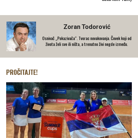
Zoran Todorović
Osnivač „Pokazivača“. Tvorac novakovanja. Čovek koji od
života želi sve ili ništa, a trenutno živi negde između.
PROČITAJTE!