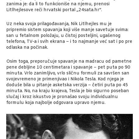
zanima je: da li to funkcioniše na njemu, prenosi
Litlhejlesove reči hrvatski portal „24sata.hr“.
Uz neka svoja prilagođavanja, Nik Litlhejles mu je
pripremio sistem spavanja koji više manje savetuje svima:
san u fetalnom položaju, u čistoj posteljini, ugašenog
telefona, TV-a i svih ekrana – i to najmanje već sat i po pre
odlaska na počinak.
Osim toga, preporučuje spavanje na madracu od pametne
pene debljine 10 centimetara i spavanje – pet puta po 90
minuta. Vrlo zanimljivo, vrlo sličnu formuli za savršen san
svojevremeno je primenjivao i Nikola Tesla. Kod njega je
doduše bila u pitanje asketska verzija – četiri puta po 45
minuta. No, na kraju krajeva, Tesla je bio sigurno poseban
slučaj i kroz iskustvo je pronašao svoju individualnu
formulu koja najbolje odgovara upravo njemu.