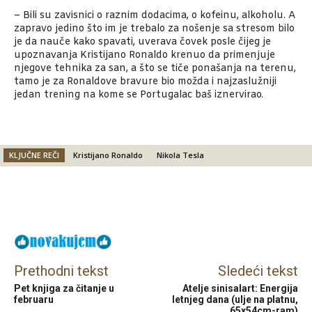
– Bili su zavisnici o raznim dodacima, o kofeinu, alkoholu. A
zapravo jedino što im je trebalo za nošenje sa stresom bilo
je da nauče kako spavati, uverava čovek posle čijeg je
upoznavanja Kristijano Ronaldo krenuo da primenjuje
njegove tehnika za san, a što se tiče ponašanja na terenu,
tamo je za Ronaldove bravure bio možda i najzaslužniji
jedan trening na kome se Portugalac baš iznervirao.
KLJUČNE REČI
Kristijano Ronaldo
Nikola Tesla
Facebook
X
Email
Prethodni tekst
Sledeći tekst
Pet knjiga za čitanje u
Atelje sinisalart: Energija
februaru
letnjeg dana (ulje na platnu,
65x54cm-ram)