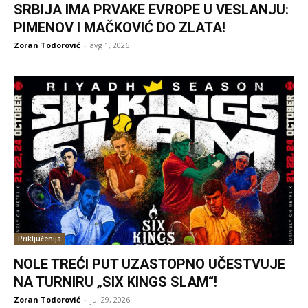
SRBIJA IMA PRVAKE EVROPE U VESLANJU:
PIMENOV I MAČKOVIĆ DO ZLATA!
Zoran Todorović
-
avg 1, 2026
Priključenija
NOLE TREĆI PUT UZASTOPNO UČESTVUJE
NA TURNIRU „SIX KINGS SLAM“!
Zoran Todorović
-
jul 29, 2026