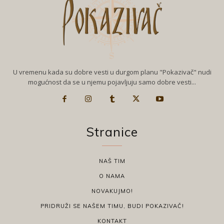
U vremenu kada su dobre vesti u durgom planu "Pokazivač" nudi
mogućnost da se u njemu pojavljuju samo dobre vesti...
Stranice
NAŠ TIM
O NAMA
NOVAKUJMO!
PRIDRUŽI SE NAŠEM TIMU, BUDI POKAZIVAČ!
KONTAKT