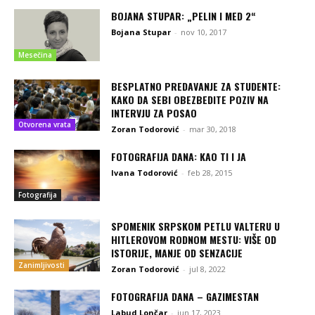
BOJANA STUPAR: „PELIN I MED 2“
Bojana Stupar
-
nov 10, 2017
Mesečina
BESPLATNO PREDAVANJE ZA STUDENTE:
KAKO DA SEBI OBEZBEDITE POZIV NA
INTERVJU ZA POSAO
Otvorena vrata
Zoran Todorović
-
mar 30, 2018
FOTOGRAFIJA DANA: KAO TI I JA
Ivana Todorović
-
feb 28, 2015
Fotografija
SPOMENIK SRPSKOM PETLU VALTERU U
HITLEROVOM RODNOM MESTU: VIŠE OD
ISTORIJE, MANJE OD SENZACIJE
Zanimljivosti
Zoran Todorović
-
jul 8, 2022
FOTOGRAFIJA DANA – GAZIMESTAN
Labud Lončar
-
jun 17, 2023