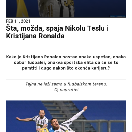
FEB 11, 2021
Šta, možda, spaja Nikolu Teslu i
Kristijana Ronalda
Kako je Kristijano Ronaldo postao onako uspešan, onako
dobar fudbaler, onakva sportska elita da će se to
pamtiti i dugo nakon što okonča karijeru?
Tajna ne leži samo u fudbalskom terenu.
O, naprotiv!