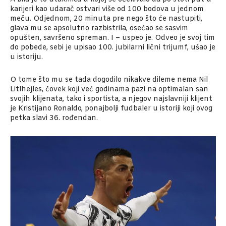
karijeri kao udarač ostvari više od 100 bodova u jednom
meču. Odjednom, 20 minuta pre nego što će nastupiti,
glava mu se apsolutno razbistrila, osećao se sasvim
opušten, savršeno spreman. I – uspeo je. Odveo je svoj tim
do pobede, sebi je upisao 100. jubilarni lični trijumf, ušao je
u istoriju.
O tome što mu se tada dogodilo nikakve dileme nema Nil
Litlhejles, čovek koji već godinama pazi na optimalan san
svojih klijenata, tako i sportista, a njegov najslavniji klijent
je Kristijano Ronaldo, ponajbolji fudbaler u istoriji koji ovog
petka slavi 36. rođendan.