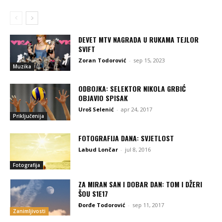
DEVET MTV NAGRADA U RUKAMA TEJLOR
SVIFT
Zoran Todorović
-
sep 15, 2023
Muzika
ODBOJKA: SELEKTOR NIKOLA GRBIĆ
OBJAVIO SPISAK
Uroš Selenić
-
apr 24, 2017
Priključenija
FOTOGRAFIJA DANA: SVJETLOST
Labud Lončar
-
jul 8, 2016
Fotografija
ZA MIRAN SAN I DOBAR DAN: TOM I DŽERI
ŠOU S1E17
Đorđe Todorović
-
sep 11, 2017
Zanimljivosti