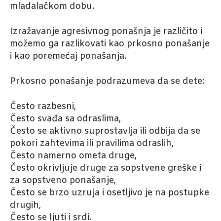
mladalačkom dobu.
Izražavanje agresivnog ponašnja je različito i
možemo ga razlikovati kao prkosno ponašanje
i kao poremećaj ponašanja.
Prkosno ponašanje podrazumeva da se dete:
Često razbesni,
Često svađa sa odraslima,
Često se aktivno suprostavlja ili odbija da se
pokori zahtevima ili pravilima odraslih,
Često namerno ometa druge,
Često okrivljuje druge za sopstvene greške i
za sopstveno ponašanje,
Često se brzo uzruja i osetljivo je na postupke
drugih,
Često se ljuti i srdi.