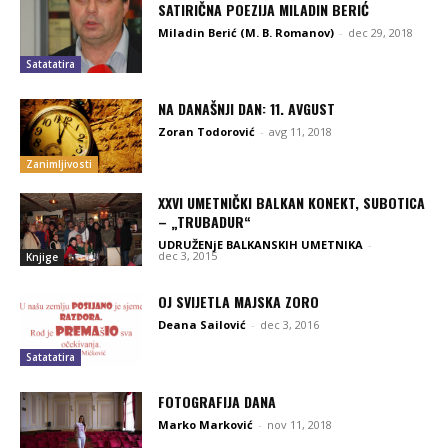
SATIRIČNA POEZIJA MILADIN BERIĆ
Miladin Berić (M. B. Romanov)
-
dec 29, 2018
Satatatira
NA DANAŠNJI DAN: 11. AVGUST
Zoran Todorović
-
avg 11, 2018
Zanimljivosti
XXVI UMETNIČKI BALKAN KONEKT, SUBOTICA
– „TRUBADUR“
UDRUŽENjE BALKANSKIH UMETNIKA
-
dec 3, 2015
Knjige
OJ SVIJETLA MAJSKA ZORO
Deana Sailović
-
dec 3, 2016
Satatatira
FOTOGRAFIJA DANA
Marko Marković
-
nov 11, 2018