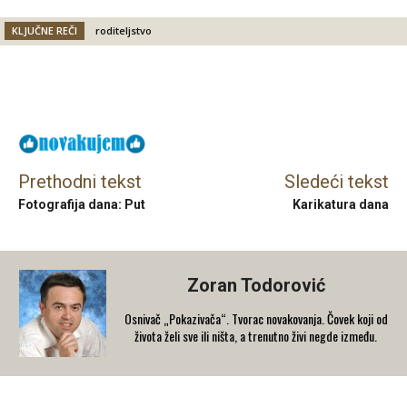
KLJUČNE REČI
roditeljstvo
Facebook
X
Email
Prethodni tekst
Sledeći tekst
Fotografija dana: Put
Karikatura dana
Zoran Todorović
Osnivač „Pokazivača“. Tvorac novakovanja. Čovek koji od
života želi sve ili ništa, a trenutno živi negde između.