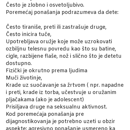
Često je zlobno i osvetoljubivo.
Poremećaj ponašanja podrazumeva da dete:
Često tiraniše, preti ili zastrašuje druge,
Često inicira tuče,
Upotrebljava oružje koje može uzrokovati
ozbiljnu telesnu povredu kao što su batine,
cigle, razbijene flaše, nož i slično što je detetu
dostupno.
Fizički je okrutno prema ljudima
Muči životinje,
Krade uz suočavanje sa žrtvom ( npr. napadne
i preti, krade iz torba, učestvuje u oružanim
pljačakama (ako je adolescent)
Prisiljava druge na seksualnu aktivnost.
Kod poremećaja ponašanja pre
dijagnostikovanja je potrebno uzeti u obzir
aspekte: agresivno ponašanje usmereno ka