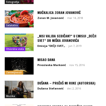
Fotografija
MUĆKALICA ZORAN JOVANOVIĆ
Zoran M. Jovanović
-
mar 14, 2018
Satatatira
„NISI VALJDA SEBIČAN?“ U EMISIJI „DEČJI
SVET“ DR MIŠKA JOVANOVIĆA
Emisija “DEČJI SVET,,
-
jun 7, 2019
Otvorena vrata
MISAO DANA
Prvoslavka Marković
-
nov 15, 2016
Zanimljivosti
DUŠANA – PRUŽAŠ MI RUKE (AUTORSKA)
Dušana Stefanović
-
dec 2, 2016
Muzika