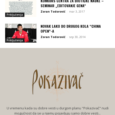
KONKURS CENTRA ZA BIOTIČKE NAUKE –
SEMINAR „EDITOVANJE GENA“
Zoran Todorović
-
mar 3, 2017
Priključenija
NOVAK LAKO DO DRUGOG KOLA “CHINA
OPEN”-A
Zoran Todorović
-
sep 30, 2014
Priključenija
U vremenu kada su dobre vesti u durgom planu "Pokazivač" nudi
mogućnost da se u njemu pojavljuju samo dobre vesti...