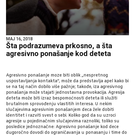
MAJ 16, 2018
Šta podrazumeva prkosno, a šta
agresivno ponašanje kod deteta
Agresivno ponašanje moze biti oblik „nespretnog
uspostavljanja kontakta“, može da predstavlja apel kako bi
se na taj način dobilo više pažnje; takođe, iza agresivnog
ponašanja može stajati jednostavna provokacija. Agresija
deteta može biti izraz bespomoćnosti deteta ili služiti
brutalnom sprovođenju vlastitih interesa. U nekim
slučajevima agresivnim ponašanjem deca žele dobiti
identitet i razviti svest o sebi. Koliko god da su uzroci
agresije u pojedinačnim slučajevima raznoliki, toliko su
posledice jednoznačne: Agresivno ponašanje kod dece
dugoročno dovodi do ograničavanja u ponasanju i time do