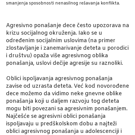
smanjenja sposobnosti nenasilnog rešavanja konflikta.
Agresivno ponašanje dece često upozorava na
krizu socijalnog okruženja. Iako se u
određenim socijalnim uslovima (na primer
zlostavljanje i zanemarivanje deteta u porodici
i društvu) opaža više agresivnog oblika
ponašanja, uslovi dečije agresije su raznoliki.
Oblici ispoljavanja agresivnog ponašanja
zavise od uzrasta deteta. Već kod novorođene
dece možemo da vidimo neke gnevne oblike
ponašanja koji u daljem razvoju tog deteta
mogu biti povezani sa agresivnim ponašanjem.
Najčešće se agresivni oblici ponašanja
ispoljavaju u predškolskom dobu a najteži
oblici agresivnog ponašanja u adolescenciji i