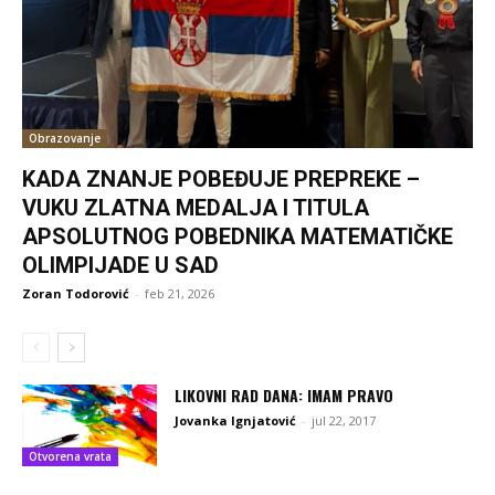
Obrazovanje
KADA ZNANJE POBEĐUJE PREPREKE –
VUKU ZLATNA MEDALJA I TITULA
APSOLUTNOG POBEDNIKA MATEMATIČKE
OLIMPIJADE U SAD
Zoran Todorović
-
feb 21, 2026
LIKOVNI RAD DANA: IMAM PRAVO
Jovanka Ignjatović
-
jul 22, 2017
Otvorena vrata