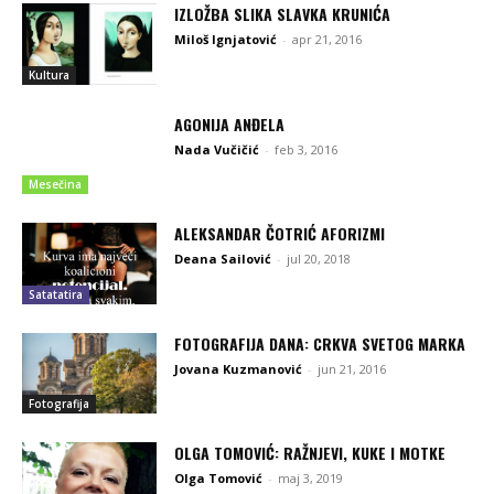
IZLOŽBA SLIKA SLAVKA KRUNIĆA
Miloš Ignjatović
-
apr 21, 2016
Kultura
AGONIJA ANĐELA
Nada Vučičić
-
feb 3, 2016
Mesečina
ALEKSANDAR ČOTRIĆ AFORIZMI
Deana Sailović
-
jul 20, 2018
Satatatira
FOTOGRAFIJA DANA: CRKVA SVETOG MARKA
Jovana Kuzmanović
-
jun 21, 2016
Fotografija
OLGA TOMOVIĆ: RAŽNJEVI, KUKE I MOTKE
Olga Tomović
-
maj 3, 2019