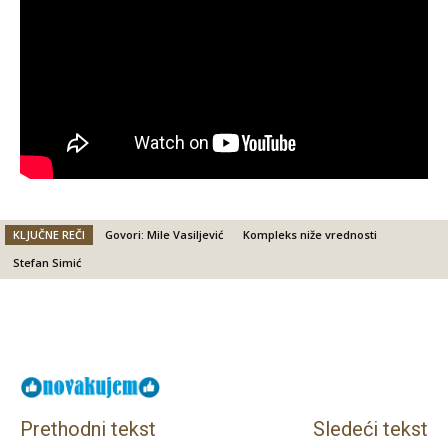
KLJUČNE REČI
Govori: Mile Vasiljević
Kompleks niže vrednosti
Stefan Simić
Facebook
X
Email
Prethodni tekst
Sledeći tekst