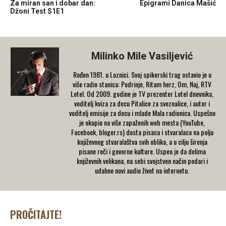
Za miran san i dobar dan:
Epigrami Danica Mašić
Džoni Test S1E1
Milinko Mile Vasiljević
Rođen 1981. u Loznici. Svoj spikerski trag ostavio je u
više radio stanica: Podrinje, Ritam herz, Om, Naj, RTV
Lotel. Od 2009. godine je TV prezenter Lotel dnevnika,
voditelj kviza za decu Pitalice za sveznalice, i autor i
voditelj emisije za decu i mlade Mala radionica. Uspešno
je okupio na više zapaženih web mesta (YouTube,
Facebook, bloger.rs) dosta pisaca i stvaralaca na polju
književnog stvaralaštva svih oblika, a u cilju širenja
pisane reči i govorne kulture. Uspeo je da delima
književnih velikana, na sebi svojstven način podari i
udahne novi audio život na internetu.
PROČITAJTE!