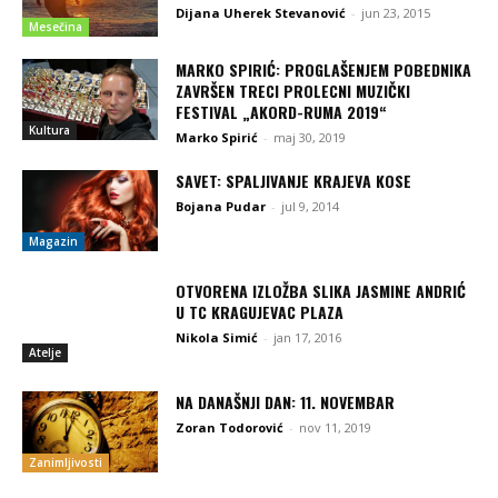
Dijana Uherek Stevanović
-
jun 23, 2015
Mesečina
MARKO SPIRIĆ: PROGLAŠENJEM POBEDNIKA
ZAVRŠEN TRECI PROLECNI MUZIČKI
FESTIVAL „AKORD-RUMA 2019“
Kultura
Marko Spirić
-
maj 30, 2019
SAVET: SPALJIVANJE KRAJEVA KOSE
Bojana Pudar
-
jul 9, 2014
Magazin
OTVORENA IZLOŽBA SLIKA JASMINE ANDRIĆ
U TC KRAGUJEVAC PLAZA
Nikola Simić
-
jan 17, 2016
Atelje
NA DANAŠNJI DAN: 11. NOVEMBAR
Zoran Todorović
-
nov 11, 2019
Zanimljivosti