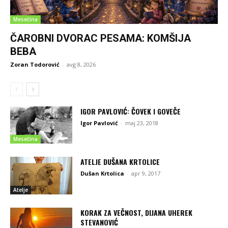
Mesečina
ČAROBNI DVORAC PESAMA: KOMŠIJA
BEBA
Zoran Todorović
-
avg 8, 2026
IGOR PAVLOVIĆ: ČOVEK I GOVEČE
Igor Pavlović
-
maj 23, 2018
Mesečina
ATELJE DUŠANA KRTOLICE
Dušan Krtolica
-
apr 9, 2017
Atelje
KORAK ZA VEČNOST, DIJANA UHEREK
STEVANOVIĆ