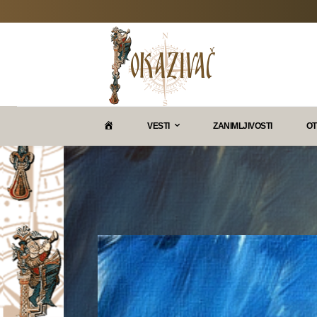
P
VESTI
ZANIMLJIVOSTI
OT
O
K
A
Z