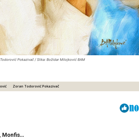
Todorović Pokazivač / Slika: Božidar Milojković BAM
ović
Zoran Todorović Pokazivač
Viber
ReddIt
m, Monfis…