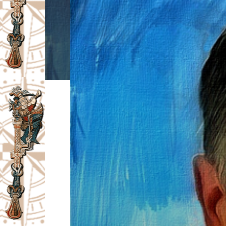
I
V
A
Č