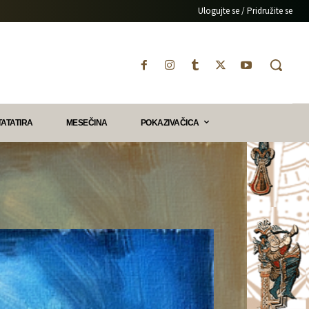
Ulogujte se / Pridružite se
TATATIRA
MESEČINA
POKAZIVAČICA