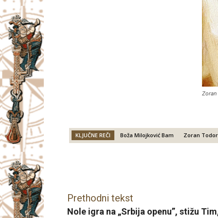
Zoran 
KLJUČNE REČI
Boža Milojković Bam
Zoran Todor
Facebook
X
Email
Prethodni tekst
Nole igra na „Srbija openu”, stižu Ti