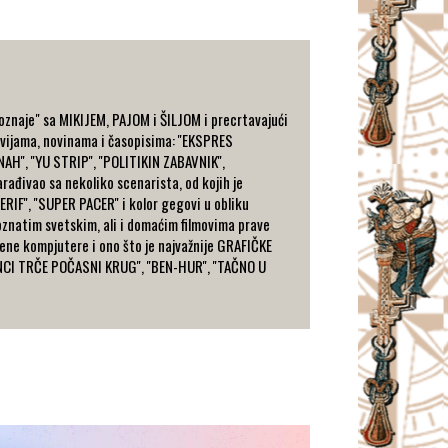
oznaje" sa MIKIJEM, PAJOM i ŠILJOM i precrtavajući
 revijama, novinama i časopisima: ''EKSPRES
AH'', ''YU STRIP'', ''POLITIKIN ZABAVNIK'',
 Sarađivao sa nekoliko scenarista, od kojih je
'ŠERIF'', ''SUPER PACER'' i kolor gegovi u obliku
poznatim svetskim, ali i domaćim filmovima prave
emene kompjutere i ono što je najvažnije GRAFIČKE
ONCI TRČE POČASNI KRUG'', ''BEN-HUR'', ''TAČNO U