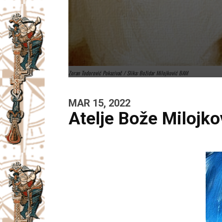
Zoran Todorović Pokazivač / Slika: Božidar Milojković BAM
MAR 15, 2022
Atelje Bože Milojk