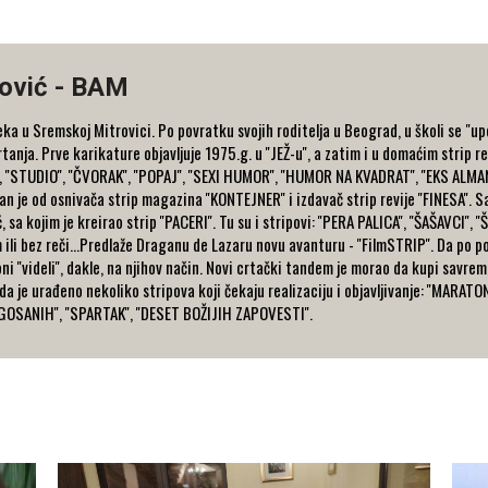
ković - BAM
a u Sremskoj Mitrovici. Po povratku svojih roditelja u Beograd, u školi se "up
crtanja. Prve karikature objavljuje 1975.g. u ''JEŽ-u'', a zatim i u domaćim strip
 ''STUDIO'', ''ČVORAK'', ''POPAJ'', ''SEXI HUMOR'', ''HUMOR NA KVADRAT'', ''EKS ALMAN
Jedan je od osnivača strip magazina ''KONTEJNER'' i izdavač strip revije ''FINESA''.
sa kojim je kreirao strip ''PACERI''. Tu su i stripovi: ''PERA PALICA'', ''ŠAŠAVCI'', '
ili bez reči...Predlaže Draganu de Lazaru novu avanturu - ''FilmSTRIP''. Da po 
ni ''videli'', dakle, na njihov način. Novi crtački tandem je morao da kupi savr
da je urađeno nekoliko stripova koji čekaju realizaciju i objavljivanje: ''MARAT
ŽIGOSANIH'', ''SPARTAK'', ''DESET BOŽIJIH ZAPOVESTI''.