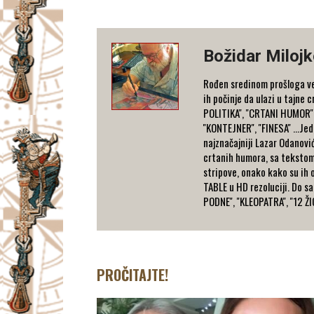
Božidar Miloj
Rođen sredinom prošloga vek
ih počinje da ulazi u tajne 
POLITIKA'', ''CRTANI HUMOR'',
''KONTEJNER'', ''FINESA'' ...
najznačajniji Lazar Odanović, 
crtanih humora, sa tekstom 
stripove, onako kako su ih o
TABLE u HD rezoluciji. Do sa
PODNE'', ''KLEOPATRA'', ''12 
PROČITAJTE!