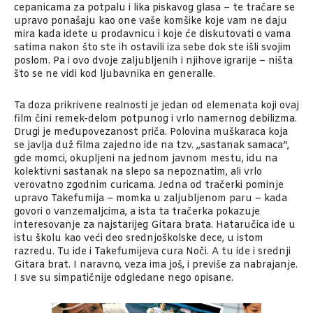
cepanicama za potpalu i lika piskavog glasa – te tračare se
upravo ponašaju kao one vaše komšike koje vam ne daju
mira kada idete u prodavnicu i koje će diskutovati o vama
satima nakon što ste ih ostavili iza sebe dok ste išli svojim
poslom. Pa i ovo dvoje zaljubljenih i njihove igrarije – ništa
što se ne vidi kod ljubavnika en generalle.
Ta doza prikrivene realnosti je jedan od elemenata koji ovaj
film čini remek-delom potpunog i vrlo namernog debilizma.
Drugi je međupovezanost priča. Polovina muškaraca koja
se javlja duž filma zajedno ide na tzv. „sastanak samaca“,
gde momci, okupljeni na jednom javnom mestu, idu na
kolektivni sastanak na slepo sa nepoznatim, ali vrlo
verovatno zgodnim curicama. Jedna od tračerki pominje
upravo Takefumija – momka u zaljubljenom paru – kada
govori o vanzemaljcima, a ista ta tračerka pokazuje
interesovanje za najstarijeg Gitara brata. Hataručica ide u
istu školu kao veći deo srednjoškolske dece, u istom
razredu. Tu ide i Takefumijeva cura Noči. A tu ide i srednji
Gitara brat. I naravno, veza ima još, i previše za nabrajanje.
I sve su simpatičnije odgledane nego opisane.