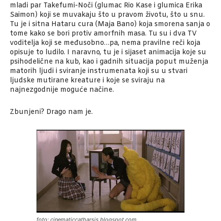
mladi par Takefumi-Noči (glumac Rio Kase i glumica Erika
Saimon) koji se muvakaju što u pravom životu, što u snu.
Tu je i sitna Hataru cura (Maja Bano) koja smorena sanja o
tome kako se bori protiv amorfnih masa. Tu su i dva TV
voditelja koji se međusobno…pa, nema pravilne reči koja
opisuje to ludilo. I naravno, tu je i sijaset animacija koje su
psihodelične na kub, kao i gadnih situacija poput muženja
matorih ljudi i sviranje instrumenata koji su u stvari
ljudske mutirane kreature i koje se sviraju na
najnezgodnije moguće načine.
Zbunjeni? Drago nam je.
foto: cinematiccatharsis.blogspot.com