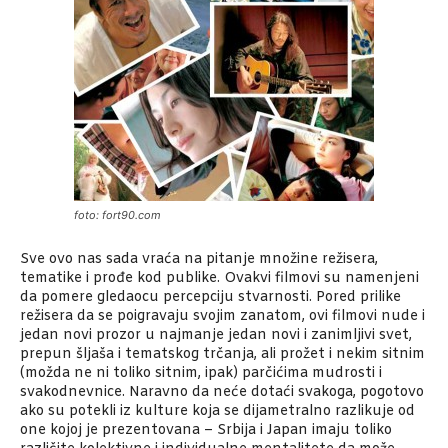
foto: fort90.com
Sve ovo nas sada vraća na pitanje množine režisera,
tematike i prođe kod publike. Ovakvi filmovi su namenjeni
da pomere gledaocu percepciju stvarnosti. Pored prilike
režisera da se poigravaju svojim zanatom, ovi filmovi nude i
jedan novi prozor u najmanje jedan novi i zanimljivi svet,
prepun šljaša i tematskog trčanja, ali prožet i nekim sitnim
(možda ne ni toliko sitnim, ipak) parčićima mudrosti i
svakodnevnice. Naravno da neće dotaći svakoga, pogotovo
ako su potekli iz kulture koja se dijametralno razlikuje od
one kojoj je prezentovana – Srbija i Japan imaju toliko