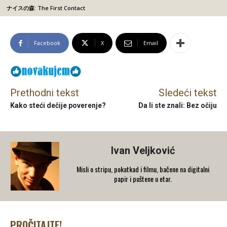
ナイスの森: The First Contact
Facebook
X
Email
Prethodni tekst
Sledeći tekst
Kako steći dečije poverenje?
Da li ste znali: Bez očiju
Ivan Veljković
Misli o stripu, pokatkad i filmu, bačene na digitalni
papir i puštene u etar.
PROČITAJTE!