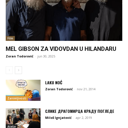
Film
MEL GIBSON ZA VIDOVDAN U HILANDARU
Zoran Todorović
-
jun 30, 2025
LAKU NOĆ
Zoran Todorović
-
nov 21, 2014
Zanimljivosti
СЛИКЕ ДРАГОМИРЦА КРАДУ ПОГЛЕДЕ
Miloš Ignjatović
-
apr 2, 2019
Atelje