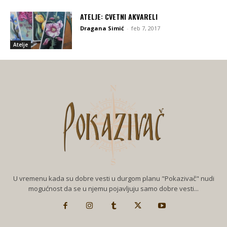
ATELJE: CVETNI AKVARELI
Dragana Simić
-
feb 7, 2017
Atelje
U vremenu kada su dobre vesti u durgom planu "Pokazivač" nudi
mogućnost da se u njemu pojavljuju samo dobre vesti...