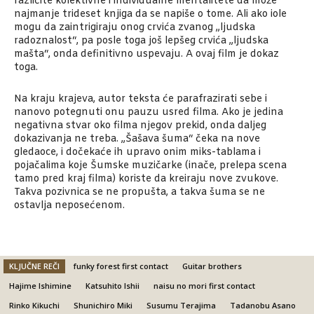
različite kolektivne i individualne mentalitete da može
najmanje trideset knjiga da se napiše o tome. Ali ako iole
mogu da zaintrigiraju onog crvića zvanog „ljudska
radoznalost“, pa posle toga još lepšeg crvića „ljudska
mašta“, onda definitivno uspevaju. A ovaj film je dokaz
toga.
Na kraju krajeva, autor teksta će parafrazirati sebe i
nanovo potegnuti onu pauzu usred filma. Ako je jedina
negativna stvar oko filma njegov prekid, onda daljeg
dokazivanja ne treba. „Šašava šuma“ čeka na nove
gledaoce, i dočekaće ih upravo onim miks-tablama i
pojačalima koje Šumske muzičarke (inače, prelepa scena
tamo pred kraj filma) koriste da kreiraju nove zvukove.
Takva pozivnica se ne propušta, a takva šuma se ne
ostavlja neposećenom.
KLJUČNE REČI
funky forest first contact
Guitar brothers
Hajime Ishimine
Katsuhito Ishii
naisu no mori first contact
Rinko Kikuchi
Shunichiro Miki
Susumu Terajima
Tadanobu Asano