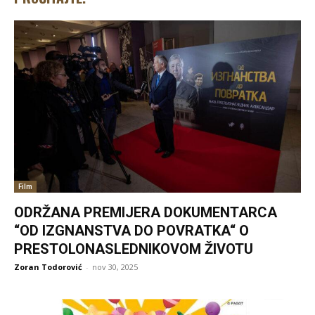
Film
ODRŽANA PREMIJERA DOKUMENTARCA
“OD IZGNANSTVA DO POVRATKA“ O
PRESTOLONASLEDNIKOVOM ŽIVOTU
Zoran Todorović
-
nov 30, 2025