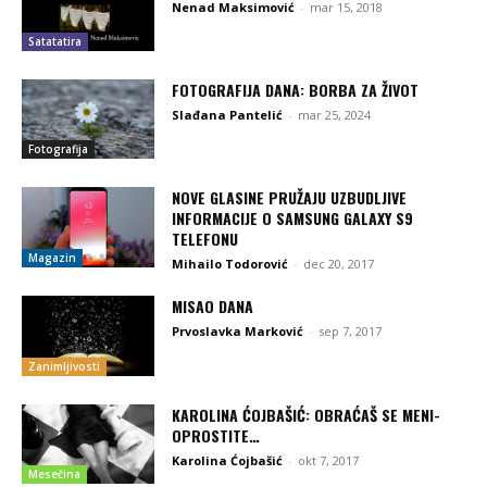
Nenad Maksimović
-
mar 15, 2018
Satatatira
FOTOGRAFIJA DANA: BORBA ZA ŽIVOT
Slađana Pantelić
-
mar 25, 2024
Fotografija
NOVE GLASINE PRUŽAJU UZBUDLJIVE
INFORMACIJE O SAMSUNG GALAXY S9
TELEFONU
Magazin
Mihailo Todorović
-
dec 20, 2017
MISAO DANA
Prvoslavka Marković
-
sep 7, 2017
Zanimljivosti
KAROLINA ĆOJBAŠIĆ: OBRAĆAŠ SE MENI-
OPROSTITE…
Karolina Ćojbašić
-
okt 7, 2017
Mesečina