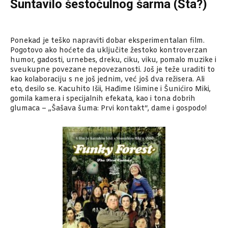
Šuntavilo šestočulnog šarma (Šta?)
Ponekad je teško napraviti dobar eksperimentalan film.
Pogotovo ako hoćete da uključite žestoko kontroverzan
humor, gadosti, urnebes, dreku, ciku, viku, pomalo muzike i
sveukupne povezane nepovezanosti. Još je teže uraditi to
kao kolaboraciju s ne još jednim, već još dva režisera. Ali
eto, desilo se. Kacuhito Išii, Hađime Išimine i Šunićiro Miki,
gomila kamera i specijalnih efekata, kao i tona dobrih
glumaca – „Šašava šuma: Prvi kontakt“, dame i gospodo!