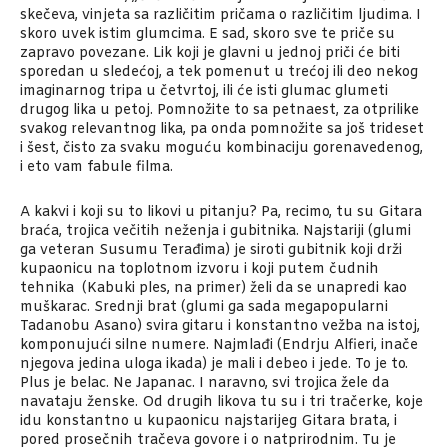
skečeva, vinjeta sa različitim pričama o različitim ljudima. I
skoro uvek istim glumcima. E sad, skoro sve te priče su
zapravo povezane. Lik koji je glavni u jednoj priči će biti
sporedan u sledećoj, a tek pomenut u trećoj ili deo nekog
imaginarnog tripa u četvrtoj, ili će isti glumac glumeti
drugog lika u petoj. Pomnožite to sa petnaest, za otprilike
svakog relevantnog lika, pa onda pomnožite sa još trideset
i šest, čisto za svaku moguću kombinaciju gorenavedenog,
i eto vam fabule filma.
A kakvi i koji su to likovi u pitanju? Pa, recimo, tu su Gitara
braća, trojica večitih neženja i gubitnika. Najstariji (glumi
ga veteran Susumu Terađima) je siroti gubitnik koji drži
kupaonicu na toplotnom izvoru i koji putem čudnih
tehnika (Kabuki ples, na primer) želi da se unapredi kao
muškarac. Srednji brat (glumi ga sada megapopularni
Tadanobu Asano) svira gitaru i konstantno vežba na istoj,
komponujući silne numere. Najmlađi (Endrju Alfieri, inače
njegova jedina uloga ikada) je mali i debeo i jede. To je to.
Plus je belac. Ne Japanac. I naravno, svi trojica žele da
navataju ženske. Od drugih likova tu su i tri tračerke, koje
idu konstantno u kupaonicu najstarijeg Gitara brata, i
pored prosečnih tračeva govore i o natprirodnim. Tu je