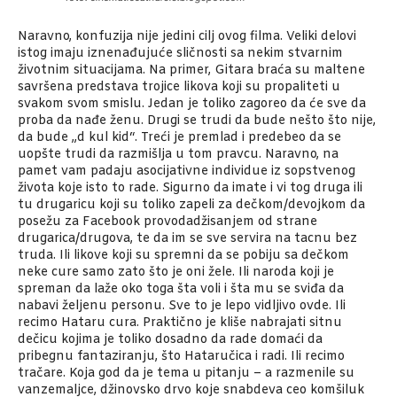
Naravno, konfuzija nije jedini cilj ovog filma. Veliki delovi
istog imaju iznenađujuće sličnosti sa nekim stvarnim
životnim situacijama. Na primer, Gitara braća su maltene
savršena predstava trojice likova koji su propaliteti u
svakom svom smislu. Jedan je toliko zagoreo da će sve da
proba da nađe ženu. Drugi se trudi da bude nešto što nije,
da bude „d kul kid“. Treći je premlad i predebeo da se
uopšte trudi da razmišlja u tom pravcu. Naravno, na
pamet vam padaju asocijativne individue iz sopstvenog
života koje isto to rade. Sigurno da imate i vi tog druga ili
tu drugaricu koji su toliko zapeli za dečkom/devojkom da
posežu za Facebook provodadžisanjem od strane
drugarica/drugova, te da im se sve servira na tacnu bez
truda. Ili likove koji su spremni da se pobiju sa dečkom
neke cure samo zato što je oni žele. Ili naroda koji je
spreman da laže oko toga šta voli i šta mu se sviđa da
nabavi željenu personu. Sve to je lepo vidljivo ovde. Ili
recimo Hataru cura. Praktično je kliše nabrajati sitnu
dečicu kojima je toliko dosadno da rade domaći da
pribegnu fantaziranju, što Hataručica i radi. Ili recimo
tračare. Koja god da je tema u pitanju – a razmenile su
vanzemaljce, džinovsko drvo koje snabdeva ceo komšiluk