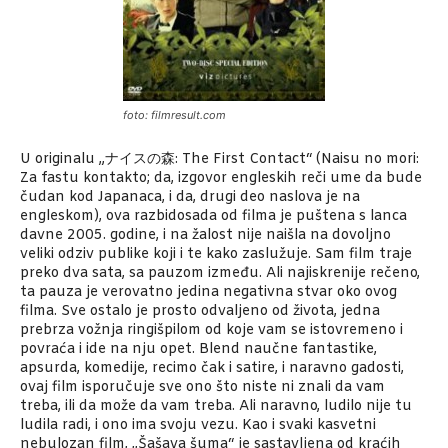
foto: filmresult.com
U originalu „ナイスの森: The First Contact“ (Naisu no mori:
Za fastu kontakto; da, izgovor engleskih reči ume da bude
čudan kod Japanaca, i da, drugi deo naslova je na
engleskom), ova razbidosada od filma je puštena s lanca
davne 2005. godine, i na žalost nije naišla na dovoljno
veliki odziv publike koji i te kako zaslužuje. Sam film traje
preko dva sata, sa pauzom između. Ali najiskrenije rečeno,
ta pauza je verovatno jedina negativna stvar oko ovog
filma. Sve ostalo je prosto odvaljeno od života, jedna
prebrza vožnja ringišpilom od koje vam se istovremeno i
povraća i ide na nju opet. Blend naučne fantastike,
apsurda, komedije, recimo čak i satire, i naravno gadosti,
ovaj film isporučuje sve ono što niste ni znali da vam
treba, ili da može da vam treba. Ali naravno, ludilo nije tu
ludila radi, i ono ima svoju vezu. Kao i svaki kasvetni
nebulozan film, „Šašava šuma“ je sastavljena od kraćih