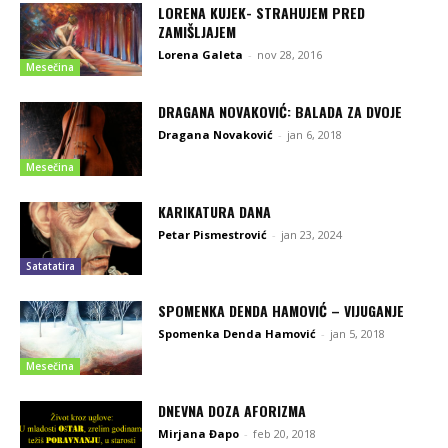
LORENA KUJEK- STRAHUJEM PRED
ZAMIŠLJAJEM
Lorena Galeta
-
nov 28, 2016
Mesečina
DRAGANA NOVAKOVIĆ: BALADA ZA DVOJE
Dragana Novaković
-
jan 6, 2018
Mesečina
KARIKATURA DANA
Petar Pismestrović
-
jan 23, 2024
Satatatira
SPOMENKA DENDA HAMOVIĆ – VIJUGANJE
Spomenka Denda Hamović
-
jan 5, 2018
Mesečina
DNEVNA DOZA AFORIZMA
Mirjana Đapo
-
feb 20, 2018