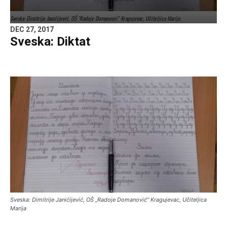
Sveska: Dimitrije Janićijević, OŠ "Radoje Domanović" Kragujevac, Učiteljica Marija
DEC 27, 2017
Sveska: Diktat
Sveska: Dimitrije Janićijević, OŠ „Radoje Domanović“ Kragujevac, Učiteljica
Marija