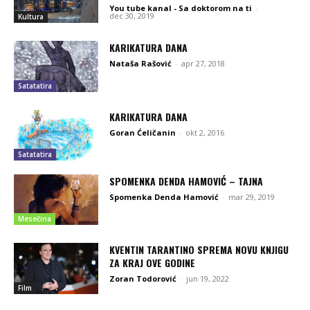
You tube kanal - Sa doktorom na ti
-
dec 30, 2019
Kultura
KARIKATURA DANA
Nataša Rašović
-
apr 27, 2018
Satatatira
KARIKATURA DANA
Goran Ćeličanin
-
okt 2, 2016
Satatatira
SPOMENKA DENDA HAMOVIĆ – TAJNA
Spomenka Denda Hamović
-
mar 29, 2019
Mesečina
KVENTIN TARANTINO SPREMA NOVU KNJIGU
ZA KRAJ OVE GODINE
Zoran Todorović
-
jun 19, 2022
Film