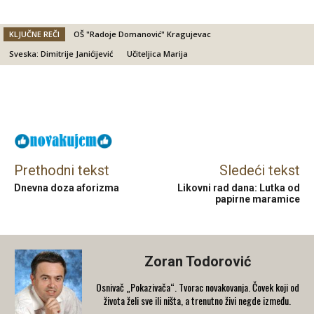
KLJUČNE REČI
OŠ "Radoje Domanović" Kragujevac
Sveska: Dimitrije Janićijević
Učiteljica Marija
Facebook
X
Email
Prethodni tekst
Sledeći tekst
Dnevna doza aforizma
Likovni rad dana: Lutka od
papirne maramice
Zoran Todorović
Osnivač „Pokazivača“. Tvorac novakovanja. Čovek koji od
života želi sve ili ništa, a trenutno živi negde između.