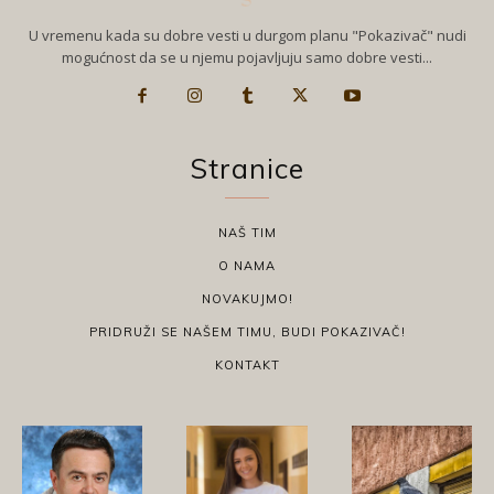
U vremenu kada su dobre vesti u durgom planu "Pokazivač" nudi
mogućnost da se u njemu pojavljuju samo dobre vesti...
Stranice
NAŠ TIM
O NAMA
NOVAKUJMO!
PRIDRUŽI SE NAŠEM TIMU, BUDI POKAZIVAČ!
KONTAKT