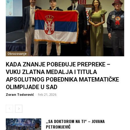
Obrazovanje
KADA ZNANJE POBEĐUJE PREPREKE –
VUKU ZLATNA MEDALJA I TITULA
APSOLUTNOG POBEDNIKA MATEMATIČKE
OLIMPIJADE U SAD
Zoran Todorović
-
feb 21, 2026
,,SA DOKTOROM NA TI“ – JOVANA
PETRONIJEVIĆ