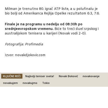
Milman je trenutno 80. igrač ATP liste, a u polufinalu je
bio bolji od Amerikanca Rejlija Opelke rezultatom 6:3, 7:6.
Finale je na programu u nedelju od 08:30h po
srednjeevropskom vremenu.
Biće to treći duel srpskog i
australijskom tenisera u karijeri (Novak vodi 2-0).
Fotografija: Profimedia
Izvor: novakdjokovic.com
KLJUČNE REČI
Najbolji teniser sveta!
Novak Đoković
novakovanje
novakujem
novakujmo
Tokio
Facebook
X
Email