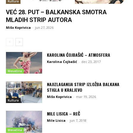
Kultura
VEĆ 28. PUT – BALKANSKA SMOTRA
MLADIH STRIP AUTORA
Mišo Koprivica
-
jun 27, 2026
KAROLINA ĆOJBAŠIĆ – ATMOSFERA
Karolina Ćojbašić
-
dec 23, 2017
Mesečina
NAJIZLAGANIJA STRIP IZLOŽBA BALKANA
STIGLA U KRALJEVO
Mišo Koprivica
-
mar 19, 2026
Kultura
MILE LISICA – REČ
Mile Lisica
-
jun 7, 2018
Mesečina