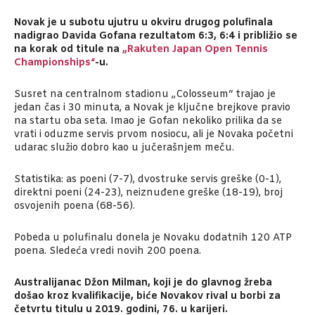
Novak je u subotu ujutru u okviru drugog polufinala
nadigrao Davida Gofana rezultatom 6:3, 6:4 i približio se
na korak od titule na
„Rakuten Japan Open Tennis
Championships“
-u.
Susret na centralnom stadionu „Colosseum“ trajao je
jedan čas i 30 minuta, a Novak je ključne brejkove pravio
na startu oba seta. Imao je Gofan nekoliko prilika da se
vrati i oduzme servis prvom nosiocu, ali je Novaka početni
udarac služio dobro kao u jučerašnjem meču.
Statistika: as poeni (7-7), dvostruke servis greške (0-1),
direktni poeni (24-23), neiznuđene greške (18-19), broj
osvojenih poena (68-56).
Pobeda u polufinalu donela je Novaku dodatnih 120 ATP
poena. Sledeća vredi novih 200 poena.
Australijanac Džon Milman, koji je do glavnog žreba
došao kroz kvalifikacije, biće Novakov rival u borbi za
četvrtu titulu u 2019. godini, 76. u karijeri.