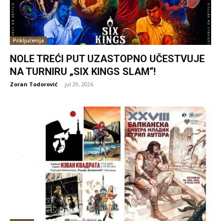
Priključenija
NOLE TREĆI PUT UZASTOPNO UČESTVUJE
NA TURNIRU „SIX KINGS SLAM“!
Zoran Todorović
-
jul 29, 2026