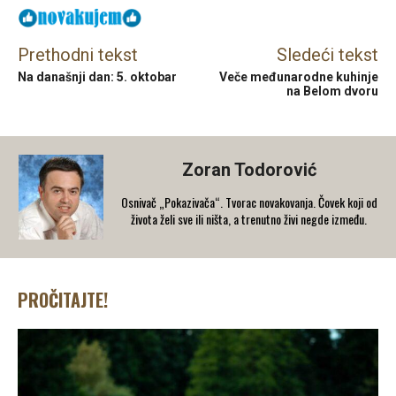
Prethodni tekst
Sledeći tekst
Na današnji dan: 5. oktobar
Veče međunarodne kuhinje
na Belom dvoru
Zoran Todorović
Osnivač „Pokazivača“. Tvorac novakovanja. Čovek koji od
života želi sve ili ništa, a trenutno živi negde između.
PROČITAJTE!