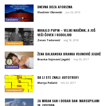
DNEVNA DOZA AFORIZMA
Vladimir Obrovski
-
jun 26, 2016
Satatatira
MIHAJLO PUPIN – VELIKI NAUČNIK, A JOŠ
VEĆI ČOVEK I RODOLJUB
Zoran Todorović
-
avg 18, 2018
Zanimljivosti
ŽENA BALKANSKA BRANKA VOJINOVIĆ JEGDIĆ
Branka Vojinović Jegdić
-
maj 30, 2017
Satatatira
DA LI STE ZNALI: AUTOTROFI
Marija Pašalić
-
feb 23, 2017
Zanimljivosti
ZA MIRAN SAN I DOBAR DAN: MARSUPILAMI
18. EPIZODA