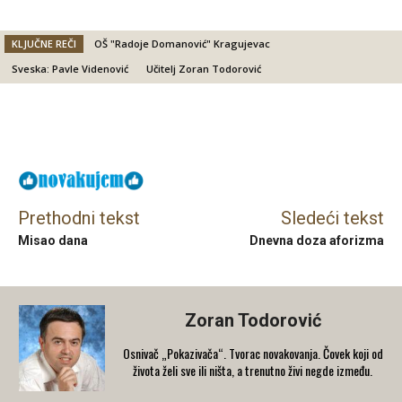
KLJUČNE REČI
OŠ "Radoje Domanović" Kragujevac
Sveska: Pavle Videnović
Učitelj Zoran Todorović
Facebook
X
Email
Prethodni tekst
Sledeći tekst
Misao dana
Dnevna doza aforizma
Zoran Todorović
Osnivač „Pokazivača“. Tvorac novakovanja. Čovek koji od
života želi sve ili ništa, a trenutno živi negde između.