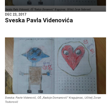
Sveska: Pavle Videnović, OŠ "Radoje Domanović" Kragujevac, Učitelj Zoran Todorović
DEC 23, 2017
Sveska Pavla Videnovića
Sveska: Pavle Videnović, OŠ „Radoje Domanović“ Kragujevac, Učitelj Zoran
Todorović