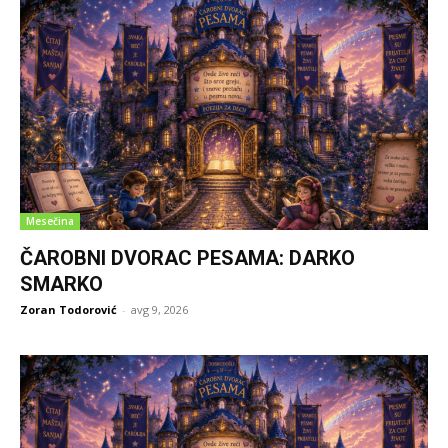
Mesečina
ČAROBNI DVORAC PESAMA: DARKO
SMARKO
Zoran Todorović
-
avg 9, 2026