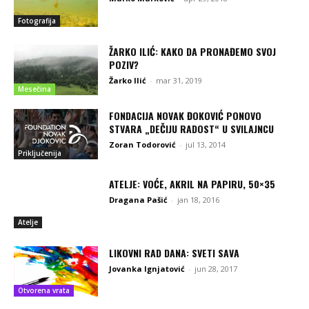
Fotografija
ŽARKO ILIĆ: KAKO DA PRONAĐEMO SVOJ
POZIV?
Žarko Ilić
-
mar 31, 2019
Mesečina
FONDACIJA NOVAK ĐOKOVIĆ PONOVO
STVARA „DEČIJU RADOST“ U SVILAJNCU
Zoran Todorović
-
jul 13, 2014
Priključenija
ATELJE: VOĆE, AKRIL NA PAPIRU, 50×35
Dragana Pašić
-
jan 18, 2016
Atelje
LIKOVNI RAD DANA: SVETI SAVA
Jovanka Ignjatović
-
jun 28, 2017
Otvorena vrata