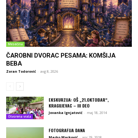
Mesečina
ČAROBNI DVORAC PESAMA: KOMŠIJA
BEBA
Zoran Todorović
-
avg 8, 2026
EKSKURZIJA: OŠ „21.OKTOBAR“,
KRAGUJEVAC – III DEO
Jovanka Ignjatović
-
maj 18, 2014
Otvorena vrata
FOTOGRAFIJA DANA
Marko Marković
-
apr 29, 2018