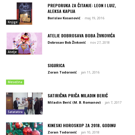
PREPORUKA ZA ČITANJE: LEON I LUIZ,
ALEKSA KAPIJA
Borislav Kosanović
-
maj 19, 2016
Knjige
ATELJE DOBROSAVA BOBA ŽIVKOVIĆA
Dobrosav Bob Živković
-
nov 27, 2018
Atelje
SIGURICA
Zoran Todorović
-
jan 11, 2016
Mesečina
SATIRIČNA PRIČA MILADIN BERIĆ
Miladin Berić (M. B. Romanov)
-
jan 7, 2017
Satatatira
KINESKI HOROSKOP ZA 2018. GODINU
Zoran Todorović
-
jan 10, 2018