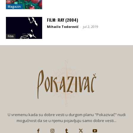
Magazin
FILM: RAY (2004)
Mihailo Todorović
-
jul 2, 2019
Film
U vremenu kada su dobre vesti u durgom planu "Pokazivač" nudi
mogućnost da se u njemu pojavljuju samo dobre vesti...