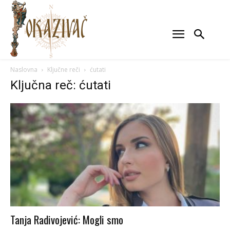
Naslovna
Ključne reči
ćutati
Ključna reč: ćutati
Tanja Radivojević: Mogli smo