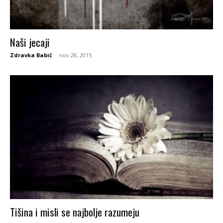
Naši jecaji
Zdravka Babić
-
nov 28, 2015
Tišina i misli se najbolje razumeju