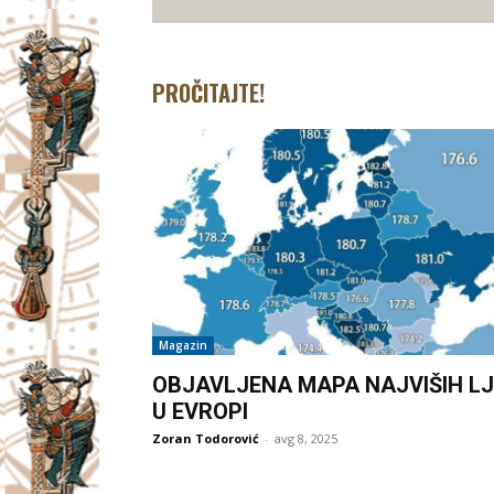
PROČITAJTE!
Magazin
OBJAVLJENA MAPA NAJVIŠIH LJ
U EVROPI
Zoran Todorović
-
avg 8, 2025