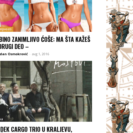
ljivosti
BINO ZANIMLJIVO ĆOŠE: MA ŠTA KAŽEŠ
 DRUGI DEO –
odan Osmokrović
-
avg 1, 2016
ka
DEK CARGO TRIO U KRALJEVU,