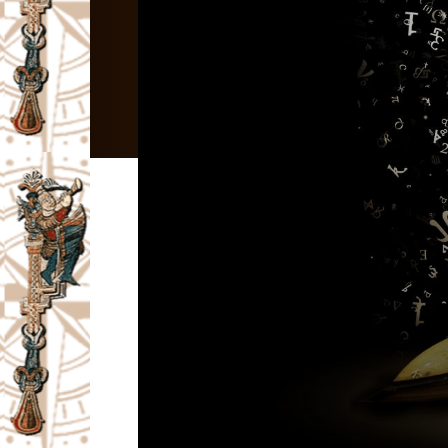
I
V
A
Č