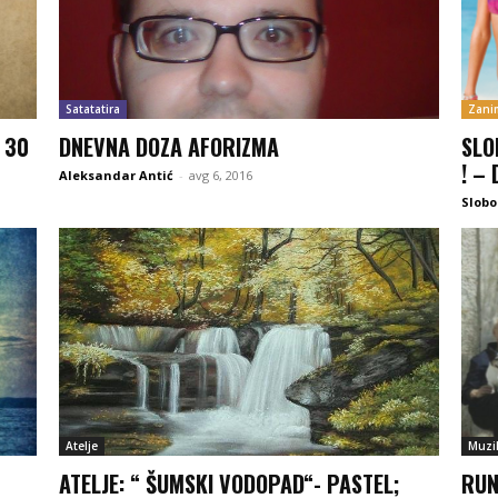
Satatatira
Zanim
 30
DNEVNA DOZA AFORIZMA
SLO
! –
Aleksandar Antić
-
avg 6, 2016
Slob
Atelje
Muzi
ATELJE: “ ŠUMSKI VODOPAD“- PASTEL;
RUN