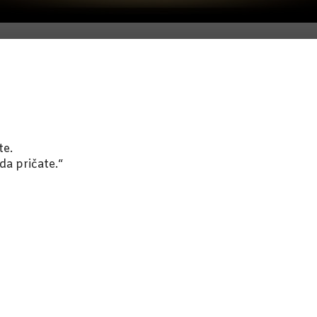
te.
da pričate.“