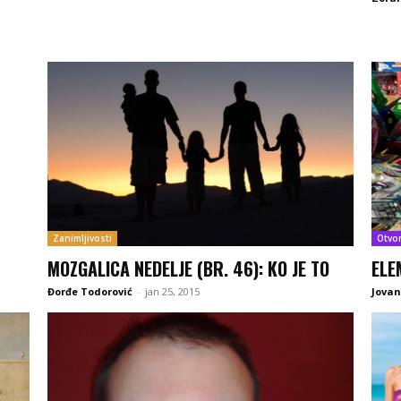
Zanimljivosti
Otvo
MOZGALICA NEDELJE (BR. 46): KO JE TO
ELE
Đorđe Todorović
-
jan 25, 2015
Jovan