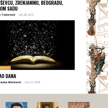
ŠEVCU, ZRENJANINU, BEOGRADU,
OM SADU
 Todorović
-
okt 28, 2015
ljivosti
AO DANA
lavka Marković
-
nov 21, 2018