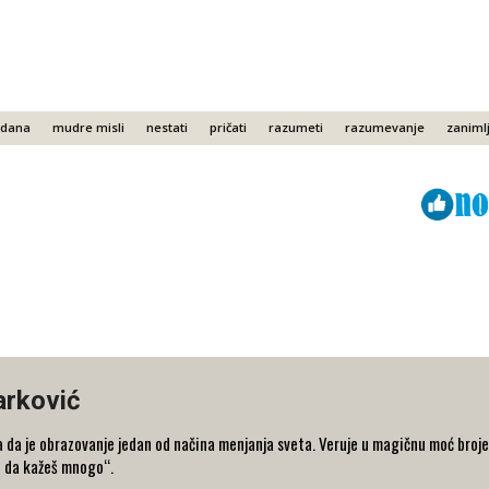
 dana
mudre misli
nestati
pričati
razumeti
razumevanje
zanimlj
Viber
ReddIt
arković
 da je obrazovanje jedan od načina menjanja sveta. Veruje u magičnu moć broje
o da kažeš mnogo“.