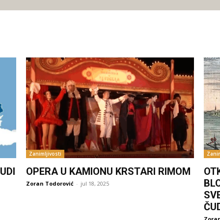
Zanimljivosti
Zanim
UDI
OPERA U KAMIONU KRSTARI RIMOM
OT
BL
Zoran Todorović
-
jul 18, 2025
SV
ČU
Zoran