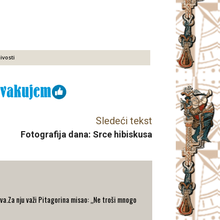
ivosti
Sledeći tekst
Fotografija dana: Srce hibiskusa
va.Za nju važi Pitagorina misao: „Ne troši mnogo