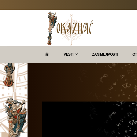
P
VESTI
ZANIMLJIVOSTI
OT
O
K
A
Z