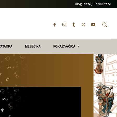
Ulogujte se / Pridružite se
TATATIRA
MESEČINA
POKAZIVAČICA