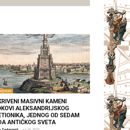
ljivosti
KRIVENI MASIVNI KAMENI
OKOVI ALEKSANDRIJSKOG
ETIONIKA, JEDNOG OD SEDAM
DA ANTIČKOG SVETA
 Todorović
-
jul 16, 2025