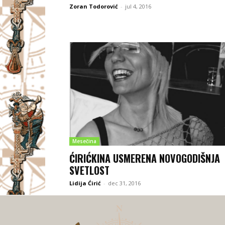
Zoran Todorović
-
jul 4, 2016
Mesečina
ĆIRIĆKINA USMERENA NOVOGODIŠNJA
SVETLOST
Lidija Ćirić
-
dec 31, 2016