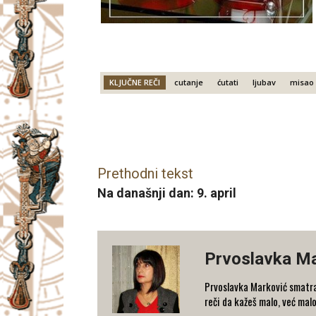
KLJUČNE REČI
cutanje
ćutati
ljubav
misao
Facebook
X
Email
Prethodni tekst
Na današnji dan: 9. april
Prvoslavka M
Prvoslavka Marković smatra
reči da kažeš malo, već mal