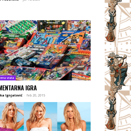
rena vrata
MENTARNA IGRA
ka Ignjatović
-
feb 20, 2015