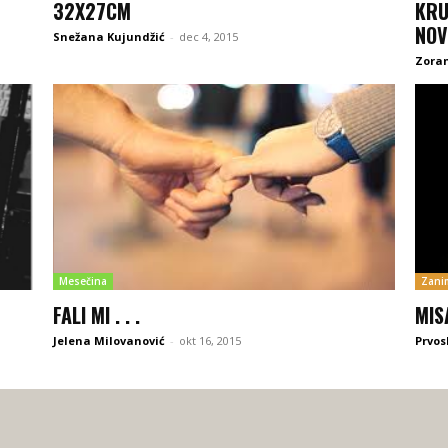
32X27CM
KRU
NOV
Snežana Kujundžić
-
dec 4, 2015
Zoran
Mesečina
Zanim
FALI MI . . .
MIS
Jelena Milovanović
-
okt 16, 2015
Prvos