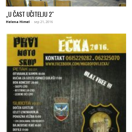
„U ČAST UČITELJU 2″
Helena Himel
-
sep 21, 2016