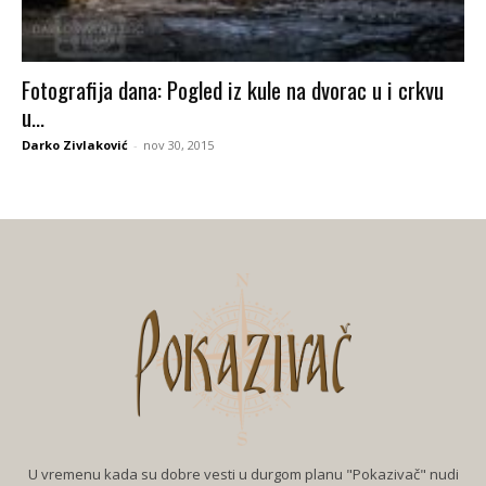
Fotografija dana: Pogled iz kule na dvorac u i crkvu
u...
Darko Zivlaković
-
nov 30, 2015
U vremenu kada su dobre vesti u durgom planu "Pokazivač" nudi