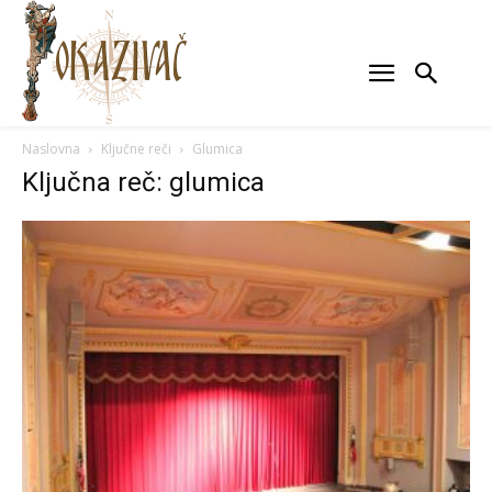
Naslovna
Ključne reči
Glumica
Ključna reč: glumica