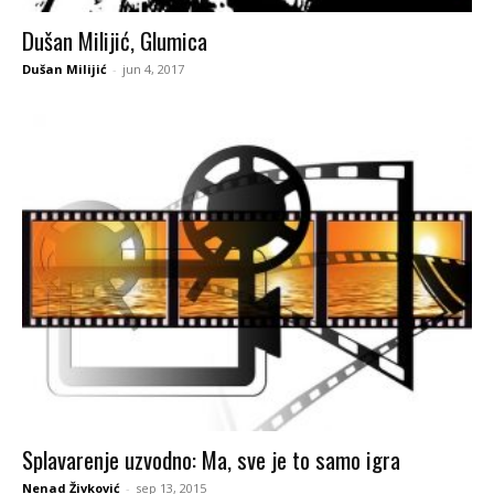
Dušan Milijić, Glumica
Dušan Milijić
-
jun 4, 2017
Splavarenje uzvodno: Ma, sve je to samo igra
Nenad Živković
-
sep 13, 2015