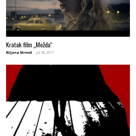
Kratak film „Možda“
Biljana Mrmoš
-
jul 18, 2017