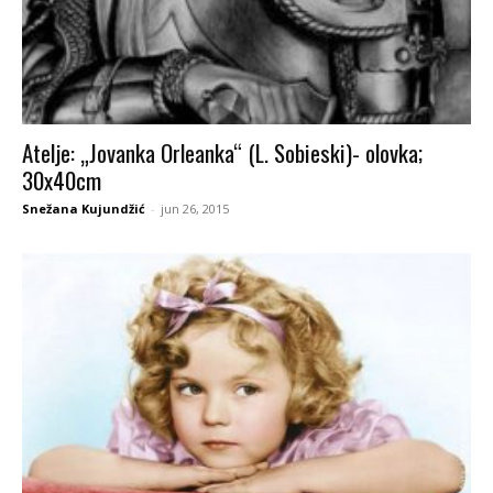
Atelje: „Jovanka Orleanka“ (L. Sobieski)- olovka;
30x40cm
Snežana Kujundžić
-
jun 26, 2015