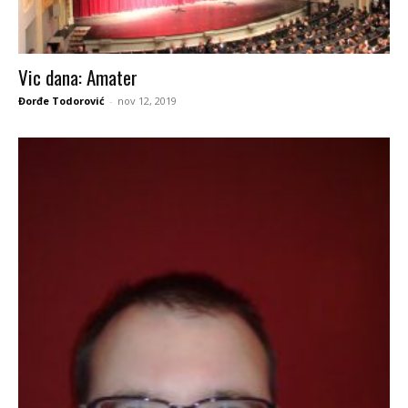
Vic dana: Amater
Đorđe Todorović
-
nov 12, 2019