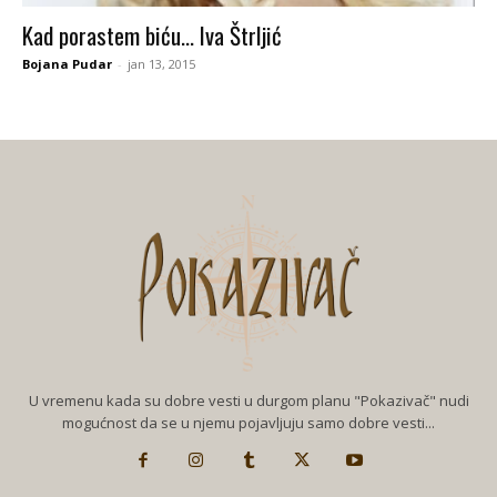
Kad porastem biću… Iva Štrljić
Bojana Pudar
-
jan 13, 2015
U vremenu kada su dobre vesti u durgom planu "Pokazivač" nudi
mogućnost da se u njemu pojavljuju samo dobre vesti...