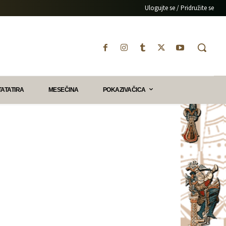
Ulogujte se / Pridružite se
TATATIRA
MESEČINA
POKAZIVAČICA