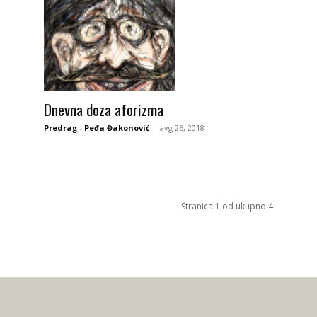
Dnevna doza aforizma
Predrag - Peđa Đakonović
-
avg 26, 2018
Stranica 1 od ukupno 4