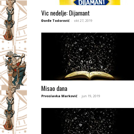
I
Vic nedelje: Dijamant
V
Đorđe Todorović
-
okt 27, 2019
A
Č
Misao dana
Prvoslavka Marković
-
jun 19, 2019