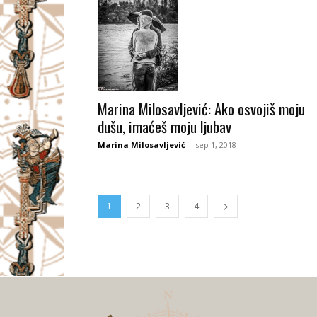
Marina Milosavljević: Ako osvojiš moju
dušu, imaćeš moju ljubav
Marina Milosavljević
-
sep 1, 2018
1
2
3
4