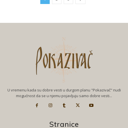
U vremenu kada su dobre vesti u durgom planu "Pokazivač" nudi
mogućnost da se u njemu pojavljuju samo dobre vesti...
Stranice