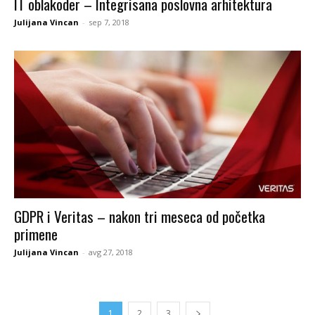
IT oblakoder – Integrisana poslovna arhitektura
Julijana Vincan
-
sep 7, 2018
GDPR i Veritas – nakon tri meseca od početka
primene
Julijana Vincan
-
avg 27, 2018
1
2
3