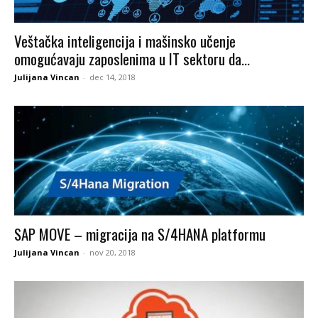
Veštačka inteligencija i mašinsko učenje
omogućavaju zaposlenima u IT sektoru da...
Julijana Vincan
-
dec 14, 2018
SAP MOVE – migracija na S/4HANA platformu
Julijana Vincan
-
nov 20, 2018