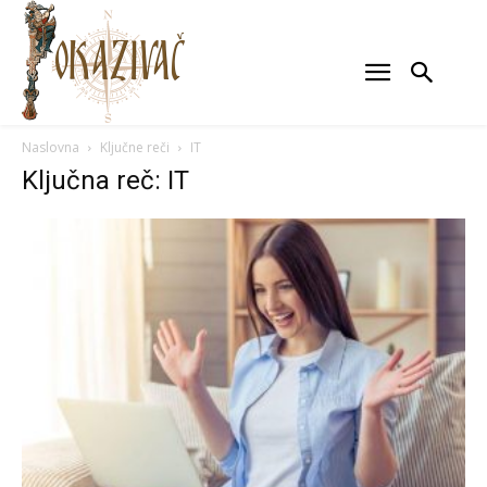
Naslovna
Ključne reči
IT
Ključna reč: IT