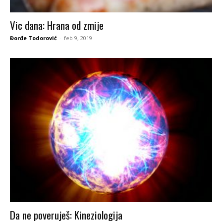
Vic dana: Hrana od zmije
Đorđe Todorović
-
feb 9, 2019
Da ne poveruješ: Kineziologija