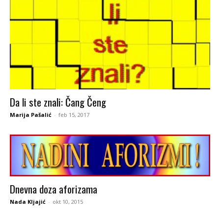
Da li ste znali: Čang Čeng
Marija Pašalić
-
feb 15, 2017
Dnevna doza aforizama
Nada Kljajić
-
okt 10, 2015