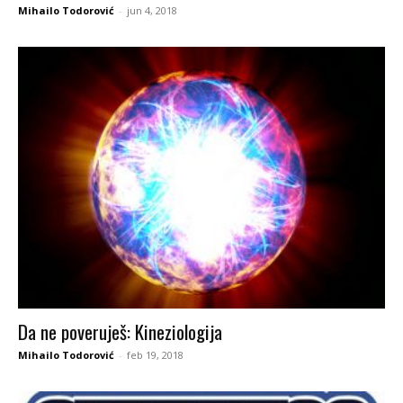
Mihailo Todorović
-
jun 4, 2018
Da ne poveruješ: Kineziologija
Mihailo Todorović
-
feb 19, 2018