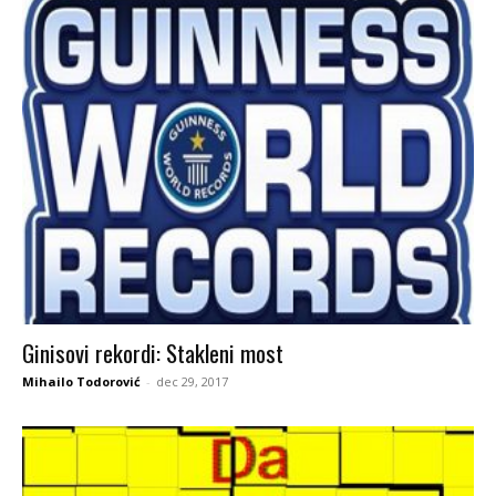
Ginisovi rekordi: Stakleni most
Mihailo Todorović
-
dec 29, 2017