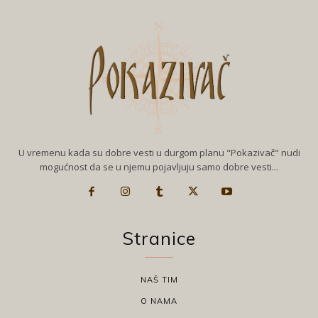
U vremenu kada su dobre vesti u durgom planu "Pokazivač" nudi
mogućnost da se u njemu pojavljuju samo dobre vesti...
Stranice
NAŠ TIM
O NAMA