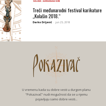
I
Treći međunarodni festival karikature
,,Kolašin 2018.“
V
Darko Drljević
-
jun 25, 2018
A
Č
U vremenu kada su dobre vesti u durgom planu
"Pokazivač" nudi mogućnost da se u njemu
pojavljuju samo dobre vesti...