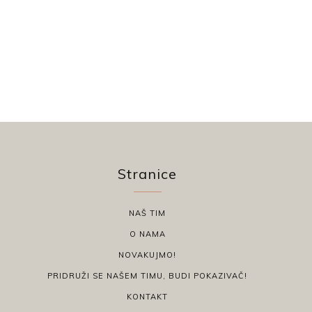
Stranice
NAŠ TIM
O NAMA
NOVAKUJMO!
PRIDRUŽI SE NAŠEM TIMU, BUDI POKAZIVAČ!
KONTAKT