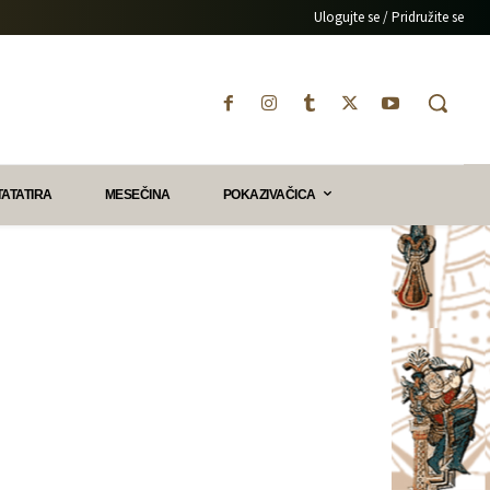
Ulogujte se / Pridružite se
TATATIRA
MESEČINA
POKAZIVAČICA