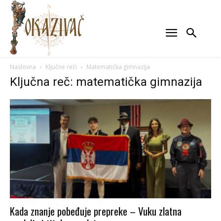
Naslovna
Ključne reči
Matematička gimnazija
Ključna reč: matematička gimnazija
Kada znanje pobeđuje prepreke – Vuku zlatna