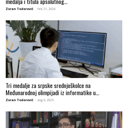
medalja i titula apsolutnog...
Zoran Todorović
-
feb 21, 2026
Tri medalje za srpske srednjoškolce na
Međunarodnoj olimpijadi iz informatike u...
Zoran Todorović
-
avg 6, 2025