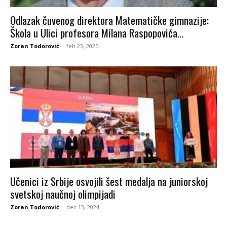
Odlazak čuvenog direktora Matematičke gimnazije:
Škola u Ulici profesora Milana Raspopovića...
Zoran Todorović
-
feb 23, 2025
Učenici iz Srbije osvojili šest medalja na juniorskoj
svetskoj naučnoj olimpijadi
Zoran Todorović
-
dec 13, 2024