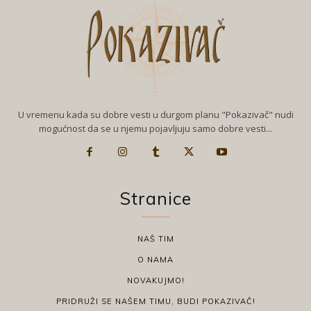
U vremenu kada su dobre vesti u durgom planu "Pokazivač" nudi
mogućnost da se u njemu pojavljuju samo dobre vesti...
Stranice
NAŠ TIM
O NAMA
NOVAKUJMO!
PRIDRUŽI SE NAŠEM TIMU, BUDI POKAZIVAČ!