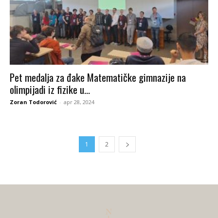
Pet medalja za đake Matematičke gimnazije na
olimpijadi iz fizike u...
Zoran Todorović
-
apr 28, 2024
1
2