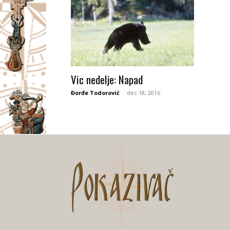
Vic nedelje: Napad
Đorđe Todorović
-
dec 18, 2016