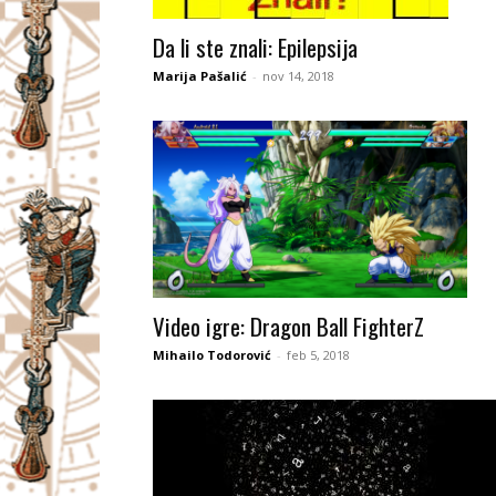
I
Da li ste znali: Epilepsija
V
Marija Pašalić
-
nov 14, 2018
A
Č
Video igre: Dragon Ball FighterZ
Mihailo Todorović
-
feb 5, 2018