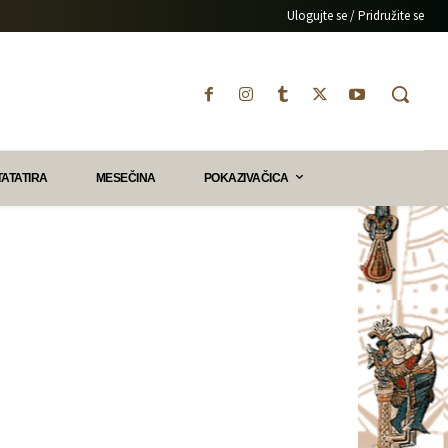
Ulogujte se / Pridružite se
TATATIRA
MESEČINA
POKAZIVAČICA