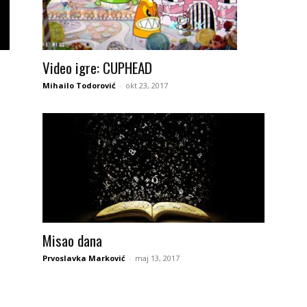
Video igre: CUPHEAD
Mihailo Todorović
-
okt 23, 2017
Misao dana
Prvoslavka Marković
-
maj 13, 2017