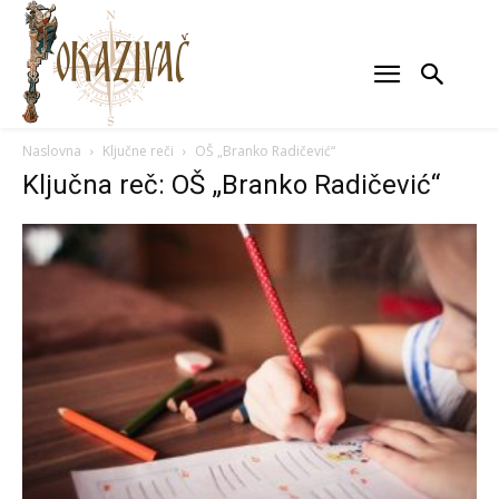
Naslovna
Ključne reči
OŠ „Branko Radičević“
Ključna reč: OŠ „Branko Radičević“