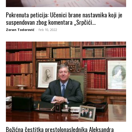
Pokrenuta peticija: Učenici brane nastavnika koji je
suspendovan zbog komentara „Srpčići...
Zoran Todorović
-
feb 10, 2022
Božićna čestitka prestolonaslednika Aleksandra