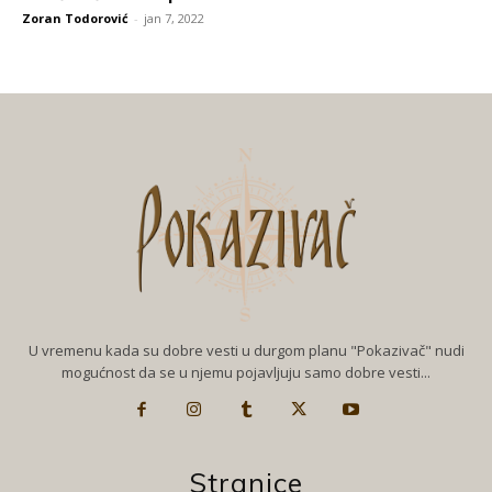
Zoran Todorović
-
jan 7, 2022
U vremenu kada su dobre vesti u durgom planu "Pokazivač" nudi
mogućnost da se u njemu pojavljuju samo dobre vesti...
Stranice