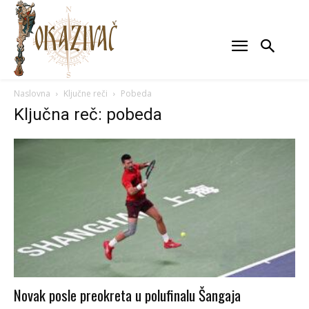
Naslovna
Ključne reči
Pobeda
Ključna reč: pobeda
Novak posle preokreta u polufinalu Šangaja