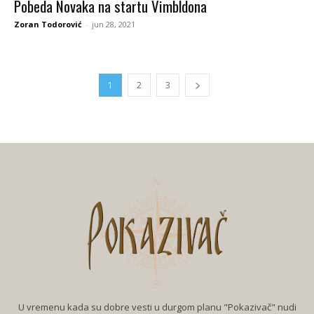
Pobeda Novaka na startu Vimbldona
Zoran Todorović
-
jun 28, 2021
1
2
3
U vremenu kada su dobre vesti u durgom planu "Pokazivač" nudi