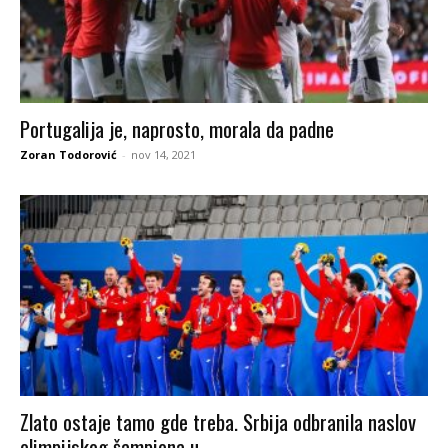
Portugalija je, naprosto, morala da padne
Zoran Todorović
-
nov 14, 2021
Zlato ostaje tamo gde treba. Srbija odbranila naslov
olimpijskog šampiona u...