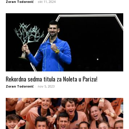
Zoran Todorović
-
okt 11, 2024
Rekordna sedma titula za Noleta u Parizu!
Zoran Todorović
-
nov 5, 2023