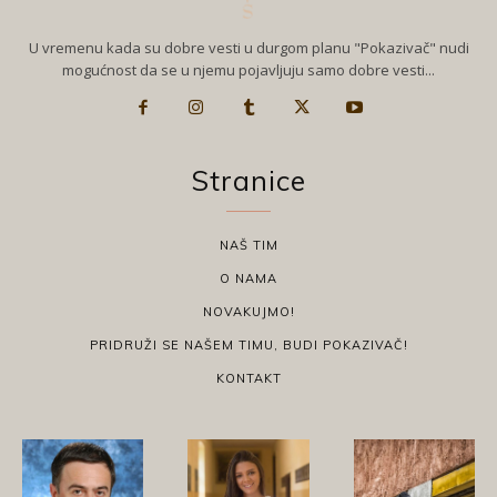
U vremenu kada su dobre vesti u durgom planu "Pokazivač" nudi
mogućnost da se u njemu pojavljuju samo dobre vesti...
Stranice
NAŠ TIM
O NAMA
NOVAKUJMO!
PRIDRUŽI SE NAŠEM TIMU, BUDI POKAZIVAČ!
KONTAKT