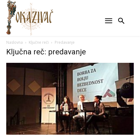
Naslovna
Ključne reči
Predavanje
Ključna reč: predavanje