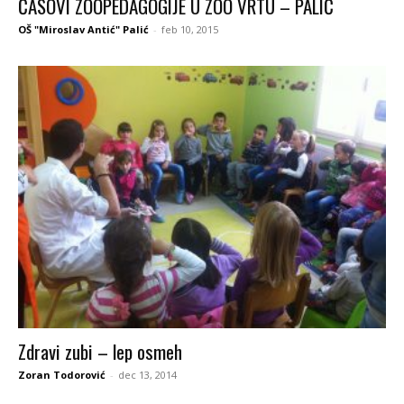
ČASOVI ZOOPEDAGOGIJE U ZOO VRTU – PALIĆ
OŠ "Miroslav Antić" Palić
-
feb 10, 2015
Zdravi zubi – lep osmeh
Zoran Todorović
-
dec 13, 2014