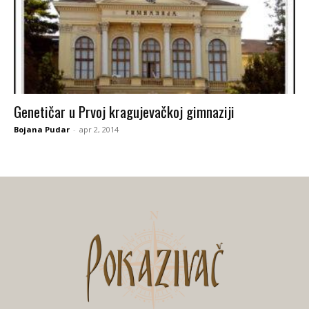
Genetičаr u Prvoj krаgujevаčkoj gimnаziji
Bojana Pudar
-
apr 2, 2014