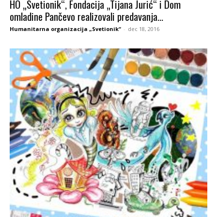
HO „Svetionik“, Fondacija „Tijana Jurić“ i Dom
omladine Pančevo realizovali predavanja...
Humanitarna organizacija „Svetionik“
-
dec 18, 2016