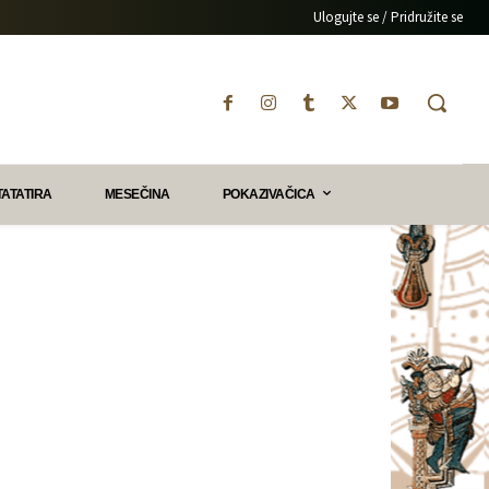
Ulogujte se / Pridružite se
TATATIRA
MESEČINA
POKAZIVAČICA