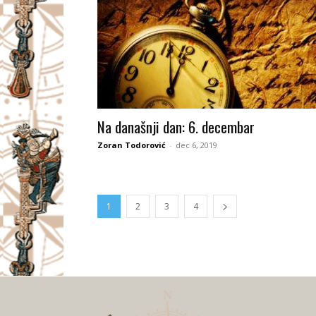
Na današnji dan: 6. decembar
Zoran Todorović
-
dec 6, 2019
1
2
3
4