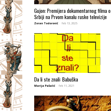
I
Gujon: Premijera dokumentarnog filma o
Srbiji na Prvom kanalu ruske televizije
V
Zoran Todorović
-
feb 13, 2025
A
Č
Da li ste znali: Babuška
Marija Pašalić
-
feb 11, 2021