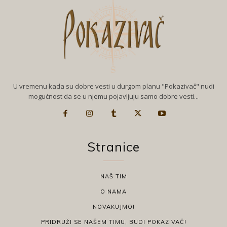
U vremenu kada su dobre vesti u durgom planu "Pokazivač" nudi
mogućnost da se u njemu pojavljuju samo dobre vesti...
Stranice
NAŠ TIM
O NAMA
NOVAKUJMO!
PRIDRUŽI SE NAŠEM TIMU, BUDI POKAZIVAČ!