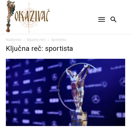
Naslovna
Ključne reči
Sportista
Ključna reč: sportista