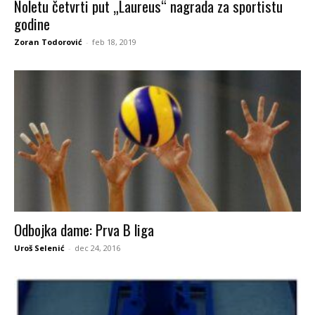
Noletu četvrti put „Laureus“ nagrada za sportistu
godine
Zoran Todorović
-
feb 18, 2019
Odbojka dame: Prva B liga
Uroš Selenić
-
dec 24, 2016