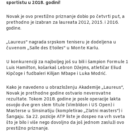
sportistu u 2018. godini!
Novak je ovo prestižno priznanje dobio po četvrti put, a
prethodno je izabran za laureata 2012, 2015. i 2016.
godine.
„Laureus“ nagrada srpskom teniseru je dodeljena u
čuvenom „Salle des Etoiles“ u Monte Karlu.
U konkurenciji za najboljeg još su bili i šampion Formule 1
Luis Hamilton, košarkaš Lebron Džejms, atletičar Eliud
Kipčoge i fudbaleri Kilijan Mbape i Luka Modrić.
Kako je navedeno u obrazloženju Akademije „Laureus“,
Novak je prethodne godine ostvario neverovatne
rezultate. Tokom 2018. godine je posle operacije lakta
osvojio dve gren slem titule (Vimbldon i US Open) i
Masterse u Sinsinatiju (kompletirao „Zlatni masters“) i
Šangaju. Sa 22. pozicije ATP liste je dospeo na vrh sveta
što je bilo i više nego dovoljno da još jednom zasluži ovo
prestižno priznanje.