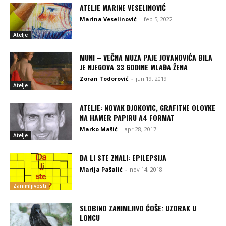
ATELJE MARINE VESELINOVIĆ
Marina Veselinović
-
feb 5, 2022
Atelje
MUNI – VEČNA MUZA PAJE JOVANOVIĆA BILA
JE NJEGOVA 33 GODINE MLAĐA ŽENA
Zoran Todorović
-
jun 19, 2019
Atelje
ATELJE: NOVAK DJOKOVIC, GRAFITNE OLOVKE
NA HAMER PAPIRU A4 FORMAT
Marko Mašić
-
apr 28, 2017
Atelje
DA LI STE ZNALI: EPILEPSIJA
Marija Pašalić
-
nov 14, 2018
Zanimljivosti
SLOBINO ZANIMLJIVO ĆOŠE: UZORAK U
LONCU