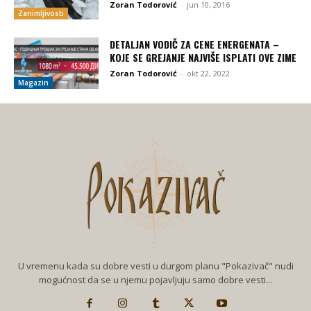
Zoran Todorović
-
jun 10, 2016
Zanimljivosti
DETALJAN VODIČ ZA CENE ENERGENATA –
KOJE SE GREJANJE NAJVIŠE ISPLATI OVE ZIME
Zoran Todorović
-
okt 22, 2022
Magazin
U vremenu kada su dobre vesti u durgom planu "Pokazivač" nudi
mogućnost da se u njemu pojavljuju samo dobre vesti...