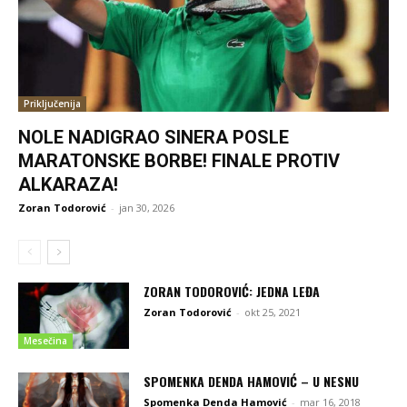
Priključenija
NOLE NADIGRAO SINERA POSLE
MARATONSKE BORBE! FINALE PROTIV
ALKARAZA!
Zoran Todorović
-
jan 30, 2026
ZORAN TODOROVIĆ: JEDNA LEĐA
Zoran Todorović
-
okt 25, 2021
Mesečina
SPOMENKA DENDA HAMOVIĆ – U NESNU
Spomenka Denda Hamović
-
mar 16, 2018