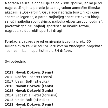
Nagrada Laureus dodeljuje se od 2000. godine, jedna je od
najprestižnijih, a porede je sa nagradom američke filmske
akademije „Oskarom“. Osvajače nagrada bira žiri koji čine
sportske legende, a pored najboljeg sportiste sveta biraju
se još i najbolja sportiskinja, najbolja ekipa, „proboj godine“,
povratak godine, najbolji sportista sa invaliditetom,
nagrada za dobrobit sporta i drugi.
Fondacija Laureus je od osnivanja izdvojila preko 60
miliona evra za više od 150 društveno značajnih projekata
i pomoć mladim sportistima u 34 države.
Svi pobednici:
2019. Novak Đoković (tenis)
2018. Rodžer Federer (tenis)
2017. Usain Bolt (atletika)
2016. Novak Đoković (tenis)
2015. Novak Đoković (tenis)
2014. Sebastijal Fetel (formula)
2013. Usain Bolt (atletika)
2012. Novak Đoković (tenis)