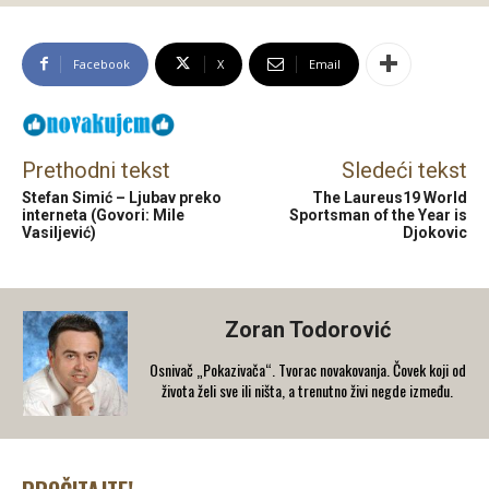
Facebook
X
Email
Prethodni tekst
Sledeći tekst
Stefan Simić – Ljubav preko
The Laureus19 World
interneta (Govori: Mile
Sportsman of the Year is
Vasiljević)
Djokovic
Zoran Todorović
Osnivač „Pokazivača“. Tvorac novakovanja. Čovek koji od
života želi sve ili ništa, a trenutno živi negde između.