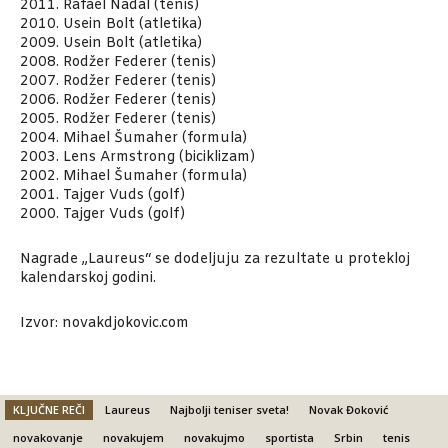
2011. Rafael Nadal (tenis)
2010. Usein Bolt (atletika)
2009. Usein Bolt (atletika)
2008. Rodžer Federer (tenis)
2007. Rodžer Federer (tenis)
2006. Rodžer Federer (tenis)
2005. Rodžer Federer (tenis)
2004. Mihael Šumaher (formula)
2003. Lens Armstrong (biciklizam)
2002. Mihael Šumaher (formula)
2001. Tajger Vuds (golf)
2000. Tajger Vuds (golf)
Nagrade „Laureus“ se dodeljuju za rezultate u protekloj
kalendarskoj godini.
Izvor: novakdjokovic.com
KLJUČNE REČI
Laureus
Najbolji teniser sveta!
Novak Đoković
novakovanje
novakujem
novakujmo
sportista
Srbin
tenis