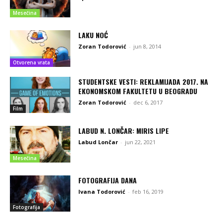
Mesečina
LAKU NOĆ
Zoran Todorović
-
jun 8, 2014
Otvorena vrata
STUDENTSKE VESTI: REKLAMIJADA 2017. NA
EKONOMSKOM FAKULTETU U BEOGRADU
Zoran Todorović
-
dec 6, 2017
Film
LABUD N. LONČAR: MIRIS LIPE
Labud Lončar
-
jun 22, 2021
Mesečina
FOTOGRAFIJA DANA
Ivana Todorović
-
feb 16, 2019
Fotografija