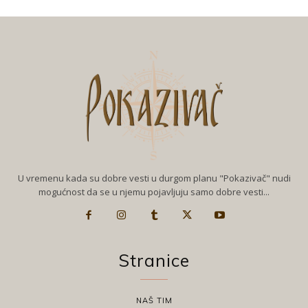
U vremenu kada su dobre vesti u durgom planu "Pokazivač" nudi
mogućnost da se u njemu pojavljuju samo dobre vesti...
Stranice
NAŠ TIM