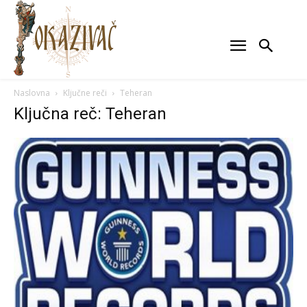
Naslovna
Ključne reči
Teheran
Ključna reč: Teheran