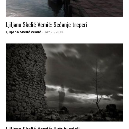
Ljiljana Skelić Vemić: Sećanje treperi
Ljiljana Skelić Vemić
-
okt 25, 2018
Ljiljana Skelić Vemić: Putuju misli