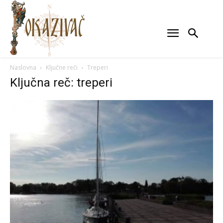
Naslovna
Ključne reči
Treperi
Ključna reč: treperi