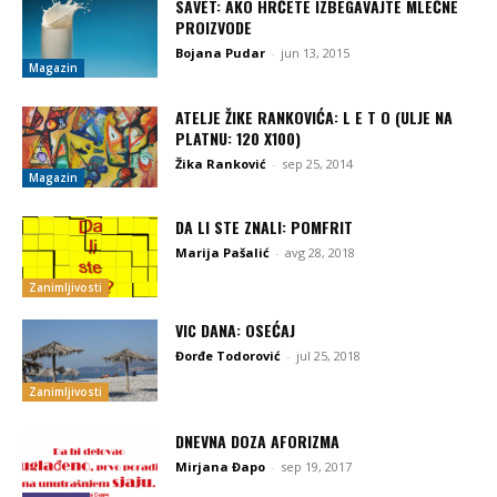
SAVET: AKO HRČETE IZBEGAVAJTE MLEČNE
PROIZVODE
Bojana Pudar
-
jun 13, 2015
Magazin
ATELJE ŽIKE RANKOVIĆA: L E T O (ULJE NA
PLATNU: 120 X100)
Žika Ranković
-
sep 25, 2014
Magazin
DA LI STE ZNALI: POMFRIT
Marija Pašalić
-
avg 28, 2018
Zanimljivosti
VIC DANA: OSEĆAJ
Đorđe Todorović
-
jul 25, 2018
Zanimljivosti
DNEVNA DOZA AFORIZMA
Mirjana Đapo
-
sep 19, 2017