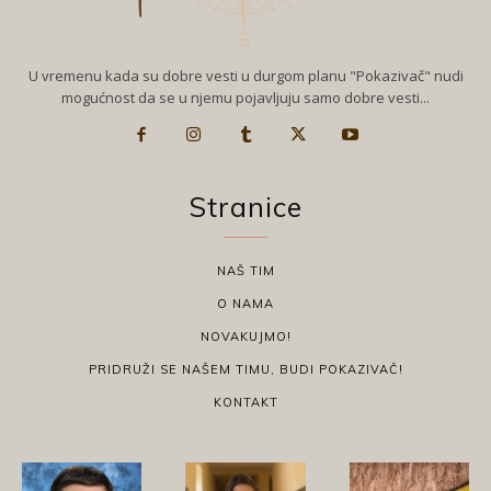
U vremenu kada su dobre vesti u durgom planu "Pokazivač" nudi
mogućnost da se u njemu pojavljuju samo dobre vesti...
Stranice
NAŠ TIM
O NAMA
NOVAKUJMO!
PRIDRUŽI SE NAŠEM TIMU, BUDI POKAZIVAČ!
KONTAKT