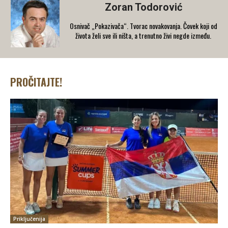
Zoran Todorović
Osnivač „Pokazivača“. Tvorac novakovanja. Čovek koji od
života želi sve ili ništa, a trenutno živi negde između.
PROČITAJTE!
Priključenija