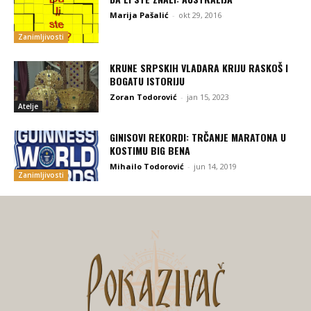
Marija Pašalić
-
okt 29, 2016
Zanimljivosti
KRUNE SRPSKIH VLADARA KRIJU RASKOŠ I
BOGATU ISTORIJU
Zoran Todorović
-
jan 15, 2023
Atelje
GINISOVI REKORDI: TRČANJE MARATONA U
KOSTIMU BIG BENA
Mihailo Todorović
-
jun 14, 2019
Zanimljivosti