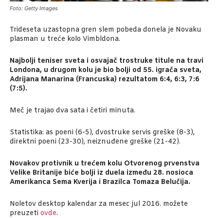
Foto: Getty Images
Trideseta uzastopna gren slem pobeda donela je Novaku
plasman u treće kolo Vimbldona.
Najbolji teniser sveta i osvajač trostruke titule na travi
Londona, u drugom kolu je bio bolji od 55. igrača sveta,
Adrijana Manarina (Francuska) rezultatom 6:4, 6:3, 7:6
(7:5).
Meč je trajao dva sata i četiri minuta.
Statistika: as poeni (6-5), dvostruke servis greške (8-3),
direktni poeni (23-30), neiznuđene greške (21-42).
Novakov protivnik u trećem kolu Otvorenog prvenstva
Velike Britanije biće bolji iz duela između 28. nosioca
Amerikanca Sema Kverija i Brazilca Tomaza Belučija.
Noletov desktop kalendar za mesec jul 2016. možete
preuzeti
ovde
.