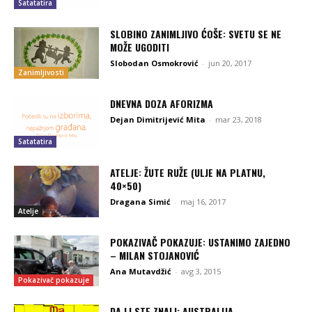
Satatatira
SLOBINO ZANIMLJIVO ĆOŠE: SVETU SE NE
MOŽE UGODITI
Slobodan Osmokrović
-
jun 20, 2017
Zanimljivosti
DNEVNA DOZA AFORIZMA
Dejan Dimitrijević Mita
-
mar 23, 2018
Satatatira
ATELJE: ŽUTE RUŽE (ULJE NA PLATNU,
40×50)
Dragana Simić
-
maj 16, 2017
Atelje
POKAZIVAČ POKAZUJE: USTANIMO ZAJEDNO
– MILAN STOJANOVIĆ
Ana Mutavdžić
-
avg 3, 2015
Pokazivač pokazuje
DA LI STE ZNALI: AUSTRALIJA