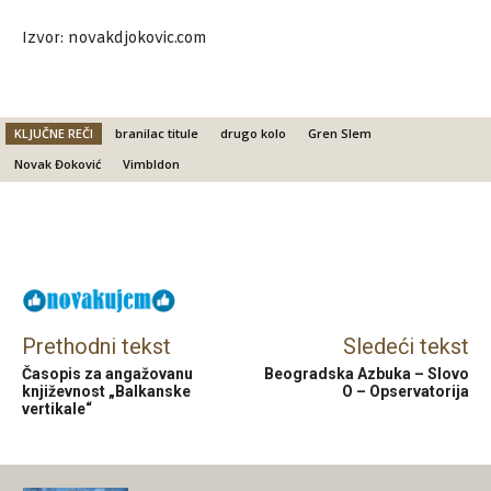
Izvor: novakdjokovic.com
KLJUČNE REČI
branilac titule
drugo kolo
Gren Slem
Novak Đoković
Vimbldon
Facebook
X
Email
Prethodni tekst
Sledeći tekst
Časopis za angažovanu
Beogradska Azbuka – Slovo
književnost „Balkanske
O – Opservatorija
vertikale“