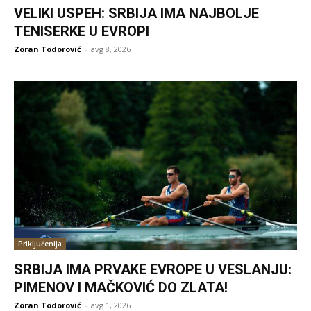
VELIKI USPEH: SRBIJA IMA NAJBOLJE
TENISERKE U EVROPI
Zoran Todorović
-
avg 8, 2026
Priključenija
SRBIJA IMA PRVAKE EVROPE U VESLANJU:
PIMENOV I MAČKOVIĆ DO ZLATA!
Zoran Todorović
-
avg 1, 2026