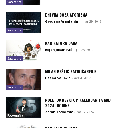
Satatatira
DNEVNA DOZA AFORIZMA
Gordana Vranjanin
-
mar 29, 2018
Satatatira
KARIKATURA DANA
Bojan Jokanović
-
jan 23, 2019
Satatatira
MILAN BEŠTIĆ SATIRIČARENJE
Deana Sailović
-
avg 4, 2017
Satatatira
NOLETOV DESKTOP KALENDAR ZA MAJ
2024. GODINE
Zoran Todorović
-
maj 7, 2024
Fotografija