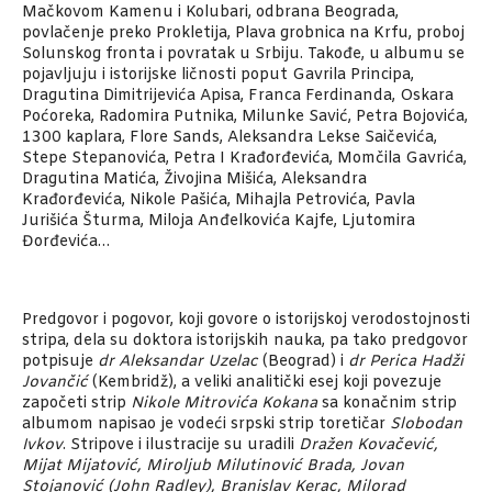
Mačkovom Kamenu i Kolubari, odbrana Beograda,
povlačenje preko Prokletija, Plava grobnica na Krfu, proboj
Solunskog fronta i povratak u Srbiju. Takođe, u albumu se
pojavljuju i istorijske ličnosti poput Gavrila Principa,
Dragutina Dimitrijevića Apisa, Franca Ferdinanda, Oskara
Poćoreka, Radomira Putnika, Milunke Savić, Petra Bojovića,
1300 kaplara, Flore Sands, Aleksandra Lekse Saičevića,
Stepe Stepanovića, Petra I Krađorđevića, Momčila Gavrića,
Dragutina Matića, Živojina Mišića, Aleksandra
Krađorđevića, Nikole Pašića, Mihajla Petrovića, Pavla
Jurišića Šturma, Miloja Anđelkovića Kajfe, Ljutomira
Đorđevića…
Predgovor i pogovor, koji govore o istorijskoj verodostojnosti
stripa, dela su doktora istorijskih nauka, pa tako predgovor
potpisuje
dr Aleksandar Uzelac
(Beograd) i
dr Perica Hadži
Jovančić
(Kembridž), a veliki analitički esej koji povezuje
započeti strip
Nikole Mitrovića Kokana
sa konačnim strip
albumom napisao je vodeći srpski strip toretičar
Slobodan
Ivkov
. Stripove i ilustracije su uradili
Dražen Kovačević,
Mijat Mijatović, Miroljub Milutinović Brada, Jovan
Stojanović (John Radley), Branislav Kerac, Milorad