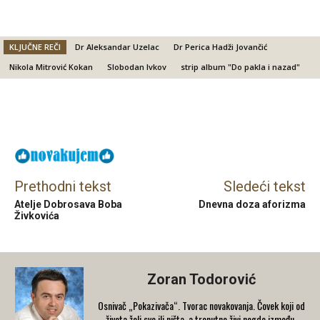
KLJUČNE REČI
Dr Aleksandar Uzelac
Dr Perica Hadži Jovančić
Nikola Mitrović Kokan
Slobodan Ivkov
strip album "Do pakla i nazad"
Facebook
X
Email
Prethodni tekst
Sledeći tekst
Atelje Dobrosava Boba
Dnevna doza aforizma
Živkovića
Zoran Todorović
Osnivač „Pokazivača“. Tvorac novakovanja. Čovek koji od
života želi sve ili ništa, a trenutno živi negde između.