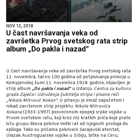
NOV 13, 2018
U čast navršavanja veka od
završetka Prvog svetskog rata strip
album „Do pakla i nazad“
U čast navršavanja veka od završetka Prvog svetskog rata
11. novembra, tačno 100 godina od potpisivanja primirja u
Kompjenskoj šumi 11. novembra 1918. godine, objavljen je
strip album
„Do pakla i nazad“
u izdanju
Centra za kulturu
grada Zaječa
i
Udruženja ljubitelja stripa i pisane reči
„Nikola Mitrović Kokan“
. U pitanju je omaž započetom i
nikad završenom strip projektu
Nikole Mitrovića
Kokana
(1933-1997) posvećenom epopeji srpke vojske u
Prvom svetskom ratu, koji kroz niz kratkih priča koje prate
istu grupu likova pokriva Veliki rat od njegovih prologa do
epiloga. Tako su pričama pokriveni Sarajevski atentat,
Ulazak Austroguarske vojske u Srbiju, bitke na Ceru,