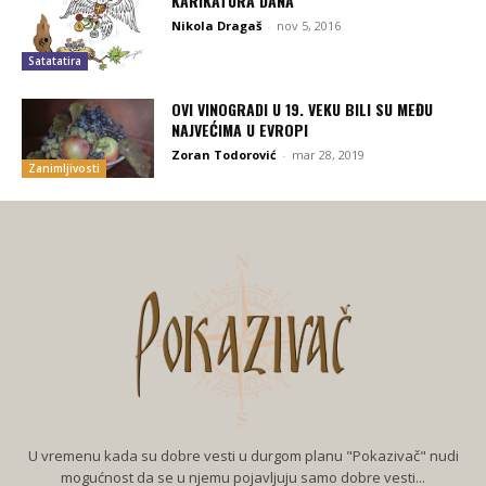
KARIKATURA DANA
Nikola Dragaš
-
nov 5, 2016
Satatatira
OVI VINOGRADI U 19. VEKU BILI SU MEĐU
NAJVEĆIMA U EVROPI
Zoran Todorović
-
mar 28, 2019
Zanimljivosti
U vremenu kada su dobre vesti u durgom planu "Pokazivač" nudi
mogućnost da se u njemu pojavljuju samo dobre vesti...