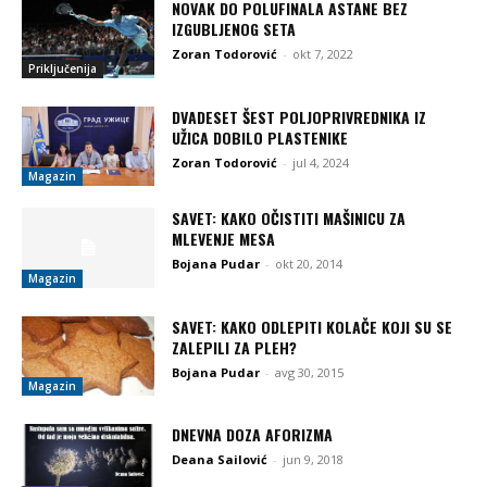
NOVAK DO POLUFINALA ASTANE BEZ
IZGUBLJENOG SETA
Zoran Todorović
-
okt 7, 2022
Priključenija
DVADESET ŠEST POLJOPRIVREDNIKA IZ
UŽICA DOBILO PLASTENIKE
Zoran Todorović
-
jul 4, 2024
Magazin
SAVET: KAKO OČISTITI MAŠINICU ZA
MLEVENJE MESA
Bojana Pudar
-
okt 20, 2014
Magazin
SAVET: KAKO ODLEPITI KOLAČE KOJI SU SE
ZALEPILI ZA PLEH?
Bojana Pudar
-
avg 30, 2015
Magazin
DNEVNA DOZA AFORIZMA
Deana Sailović
-
jun 9, 2018