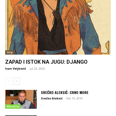
Strip
ZAPAD I ISTOK NA JUGU: DJANGO
Ivan Veljković
-
jul 23, 2026
SREĆKO ALEKSIĆ: CRNO MORE
Srećko Aleksić
-
feb 15, 2019
Mesečina