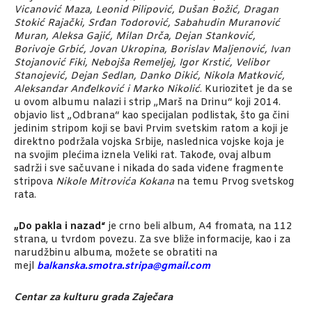
Vicanović Maza, Leonid Pilipović, Dušan Božić, Dragan
Stokić Rajački, Srđan Todorović, Sabahudin Muranović
Muran, Aleksa Gajić, Milan Drča, Dejan Stanković,
Borivoje Grbić, Jovan Ukropina, Borislav Maljenović, Ivan
Stojanović Fiki, Nebojša Remeljej, Igor Krstić, Velibor
Stanojević, Dejan Sedlan, Danko Dikić, Nikola Matković,
Aleksandar Anđelković i Marko Nikolić
. Kuriozitet je da se
u ovom albumu nalazi i strip „Marš na Drinu“ koji 2014.
objavio list „Odbrana“ kao specijalan podlistak, što ga čini
jedinim stripom koji se bavi Prvim svetskim ratom a koji je
direktno podržala vojska Srbije, naslednica vojske koja je
na svojim plećima iznela Veliki rat. Takođe, ovaj album
sadrži i sve sačuvane i nikada do sada viđene fragmente
stripova
Nikole Mitrovića Kokana
na temu Prvog svetskog
rata.
„Do pakla i nazad“
je crno beli album, A4 fromata, na 112
strana, u tvrdom povezu. Za sve bliže informacije, kao i za
narudžbinu albuma, možete se obratiti na
mejl
balkanska.smotra.stripa@gmail.com
Centar za kulturu grada Zaječara