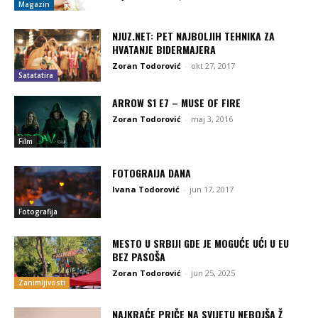
Magazin
NJUZ.NET: PET NAJBOLJIH TEHNIKA ZA
HVATANJE BIDERMAJERA
Zoran Todorović
-
okt 27, 2017
Satatatira
ARROW S1 E7 – MUSE OF FIRE
Zoran Todorović
-
maj 3, 2016
Film
FOTOGRAIJA DANA
Ivana Todorović
-
jun 17, 2017
Fotografija
MESTO U SRBIJI GDE JE MOGUĆE UĆI U EU
BEZ PASOŠA
Zoran Todorović
-
jun 25, 2025
Zanimljivosti
NAJKRAĆE PRIČE NA SVIJETU NEBOJŠA Ž