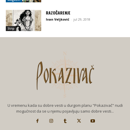
RAZOČARENJE
Ivan Veljković
-
jul 29, 2018
Strip
U vremenu kada su dobre vesti u durgom planu "Pokazivač" nudi
mogućnost da se u njemu pojavljuju samo dobre vesti...