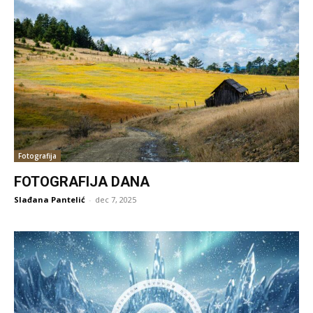
Fotografija
FOTOGRAFIJA DANA
Slađana Pantelić
-
dec 7, 2025