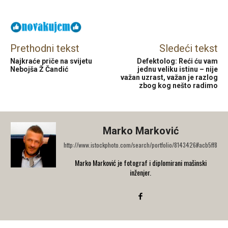
Prethodni tekst
Sledeći tekst
Najkraće priče na svijetu
Defektolog: Reći ću vam
Nebojša Ž Čandić
jednu veliku istinu – nije
važan uzrast, važan je razlog
zbog kog nešto radimo
Marko Marković
http://www.istockphoto.com/search/portfolio/8143426#acb5ff8
Marko Marković je fotograf i diplomirani mašinski
inženjer.