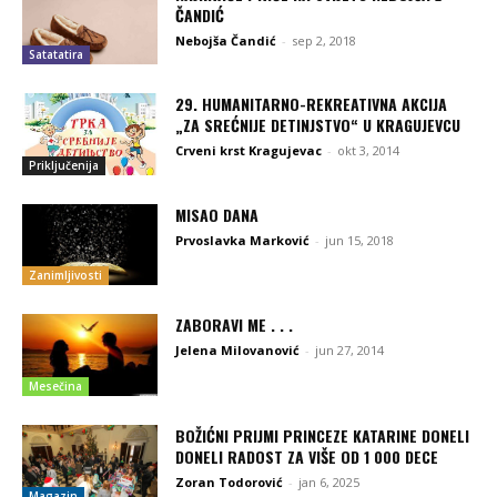
ČANDIĆ
Nebojša Čandić
-
sep 2, 2018
Satatatira
29. HUMANITARNO-REKREATIVNA AKCIJA
„ZA SREĆNIJE DETINJSTVO“ U KRAGUJEVCU
Crveni krst Kragujevac
-
okt 3, 2014
Priključenija
MISAO DANA
Prvoslavka Marković
-
jun 15, 2018
Zanimljivosti
ZABORAVI ME . . .
Jelena Milovanović
-
jun 27, 2014
Mesečina
BOŽIĆNI PRIJMI PRINCEZE KATARINE DONELI
DONELI RADOST ZA VIŠE OD 1 000 DECE
Zoran Todorović
-
jan 6, 2025
Magazin