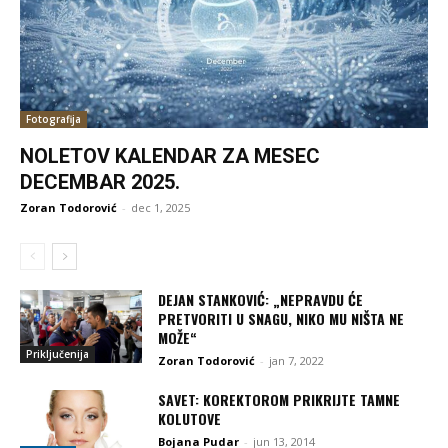
Fotografija
NOLETOV KALENDAR ZA MESEC
DECEMBAR 2025.
Zoran Todorović
-
dec 1, 2025
DEJAN STANKOVIĆ: „NEPRAVDU ĆE
PRETVORITI U SNAGU, NIKO MU NIŠTA NE
MOŽE“
Priključenija
Zoran Todorović
-
jan 7, 2022
SAVET: KOREKTOROM PRIKRIJTE TAMNE
KOLUTOVE
Bojana Pudar
-
jun 13, 2014