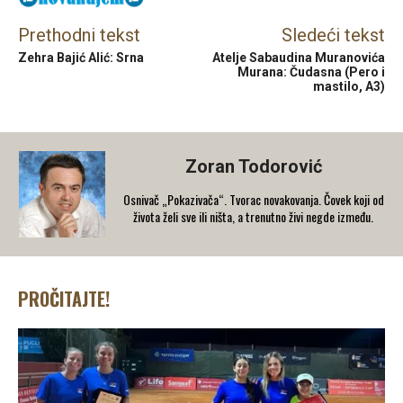
Prethodni tekst
Sledeći tekst
Zehra Bajić Alić: Srna
Atelje Sabaudina Muranovića
Murana: Čudasna (Pero i
mastilo, A3)
Zoran Todorović
Osnivač „Pokazivača“. Tvorac novakovanja. Čovek koji od
života želi sve ili ništa, a trenutno živi negde između.
PROČITAJTE!