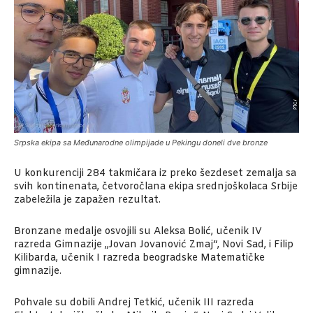
Srpska ekipa sa Međunarodne olimpijade u Pekingu doneli dve bronze
U konkurenciji 284 takmičara iz preko šezdeset zemalja sa
svih kontinenata, četvoročlana ekipa srednjoškolaca Srbije
zabeležila je zapažen rezultat.
Bronzane medalje osvojili su Aleksa Bolić, učenik IV
razreda Gimnazije „Jovan Jovanović Zmaj“, Novi Sad, i Filip
Kilibarda, učenik I razreda beogradske Matematičke
gimnazije.
Pohvale su dobili Andrej Tetkić, učenik III razreda