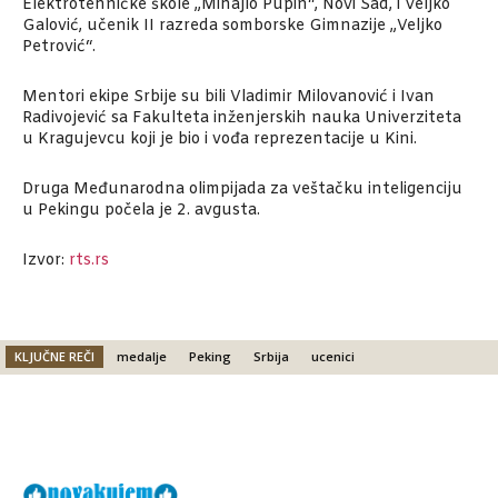
Elektrotehničke škole „Mihajlo Pupin“, Novi Sad, i Veljko
Galović, učenik II razreda somborske Gimnazije „Veljko
Petrović“.
Mentori ekipe Srbije su bili Vladimir Milovanović i Ivan
Radivojević sa Fakulteta inženjerskih nauka Univerziteta
u Kragujevcu koji je bio i vođa reprezentacije u Kini.
Druga Međunarodna olimpijada za veštačku inteligenciju
u Pekingu počela je 2. avgusta.
Izvor:
rts.rs
KLJUČNE REČI
medalje
Peking
Srbija
ucenici
Facebook
X
Email