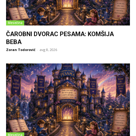
Mesečina
ČAROBNI DVORAC PESAMA: KOMŠIJA
BEBA
Zoran Todorović
-
avg 8, 2026
Mesečina