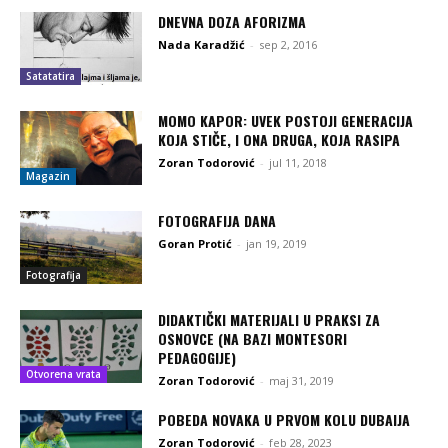
DNEVNA DOZA AFORIZMA
Nada Karadžić
-
sep 2, 2016
Satatatira
MOMO KAPOR: UVEK POSTOJI GENERACIJA
KOJA STIČE, I ONA DRUGA, KOJA RASIPA
Zoran Todorović
-
jul 11, 2018
Magazin
FOTOGRAFIJA DANA
Goran Protić
-
jan 19, 2019
Fotografija
DIDAKTIČKI MATERIJALI U PRAKSI ZA
OSNOVCE (NA BAZI MONTESORI
PEDAGOGIJE)
Otvorena vrata
Zoran Todorović
-
maj 31, 2019
POBEDA NOVAKA U PRVOM KOLU DUBAIJA
Zoran Todorović
-
feb 28, 2023