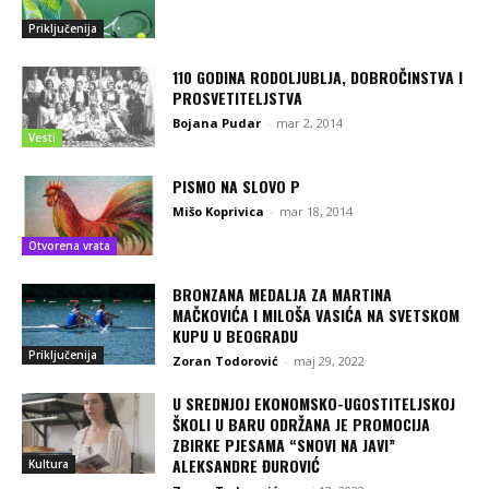
Priključenija
110 GODINA RODOLJUBLJA, DOBROČINSTVA I
PROSVETITELJSTVA
Bojana Pudar
-
mar 2, 2014
Vesti
PISMO NA SLOVO P
Mišo Koprivica
-
mar 18, 2014
Otvorena vrata
BRONZANA MEDALJA ZA MARTINA
MAČKOVIĆA I MILOŠA VASIĆA NA SVETSKOM
KUPU U BEOGRADU
Priključenija
Zoran Todorović
-
maj 29, 2022
U SREDNJOJ EKONOMSKO-UGOSTITELJSKOJ
ŠKOLI U BARU ODRŽANA JE PROMOCIJA
ZBIRKE PJESAMA “SNOVI NA JAVI”
ALEKSANDRE ĐUROVIĆ
Kultura