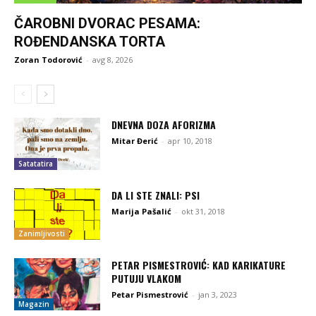
ČAROBNI DVORAC PESAMA:
ROĐENDANSKA TORTA
Zoran Todorović
-
avg 8, 2026
DNEVNA DOZA AFORIZMA
Mitar Đerić
-
apr 10, 2018
Satatatira
DA LI STE ZNALI: PSI
Marija Pašalić
-
okt 31, 2018
Zanimljivosti
PETAR PISMESTROVIĆ: KAD KARIKATURE
PUTUJU VLAKOM
Petar Pismestrović
-
jan 3, 2023
Magazin