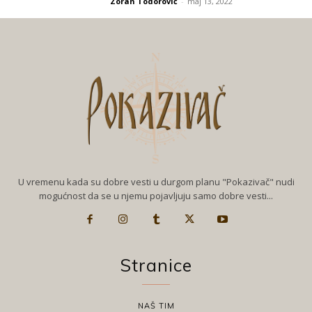
Zoran Todorović
-
maj 13, 2022
U vremenu kada su dobre vesti u durgom planu "Pokazivač" nudi
mogućnost da se u njemu pojavljuju samo dobre vesti...
Stranice
NAŠ TIM