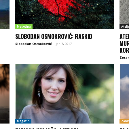
Mesečina
Atelj
SLOBODAN OSMOKROVIĆ: RASKID
ATE
MUR
Slobodan Osmokrović
-
jan 7, 2017
KOR
Zoran
Magazin
Zanim