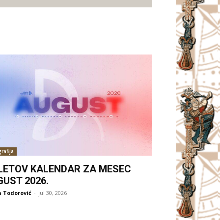
rafija
LETOV KALENDAR ZA MESEC
GUST 2026.
 Todorović
-
jul 30, 2026