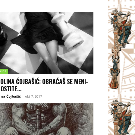
čina
OLINA ĆOJBAŠIĆ: OBRAĆAŠ SE MENI-
OSTITE…
ina Ćojbašić
-
okt 7, 2017