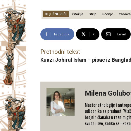
KLJUČNE REČI
istorija
strip
ucenje
zabava
Facebook
X
Email
Prethodni tekst
Kuazi Johirul Islam – pisac iz Bangla
Milena Golubo
Master etnologije i antropo
udžbenika za predmet "Vlašk
brojnih članaka u raznim gl
svuda i sve, koliko se i kak