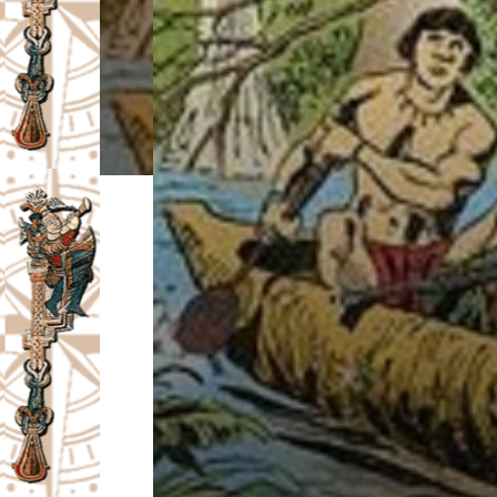
I
V
A
Č