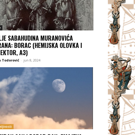
e
LJE SABAHUDINA MURANOVIĆA
ANA: BORAC (HEMIJSKA OLOVKA I
EKTOR, A3)
 Todorović
-
jun 8, 2024
ljivosti