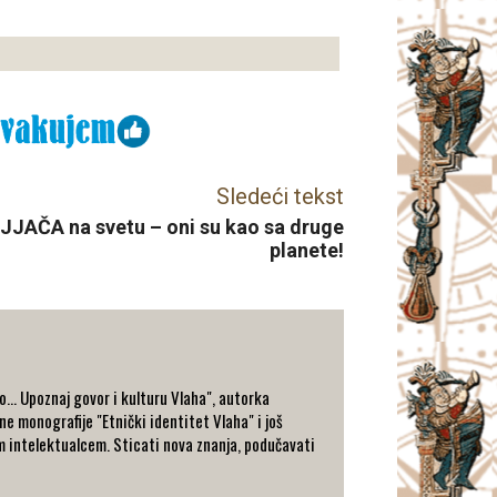
Sledeći tekst
AJJAČA na svetu – oni su kao sa druge
planete!
... Upoznaj govor i kulturu Vlaha", autorka
e monografije "Etnički identitet Vlaha" i još
im intelektualcem. Sticati nova znanja, podučavati