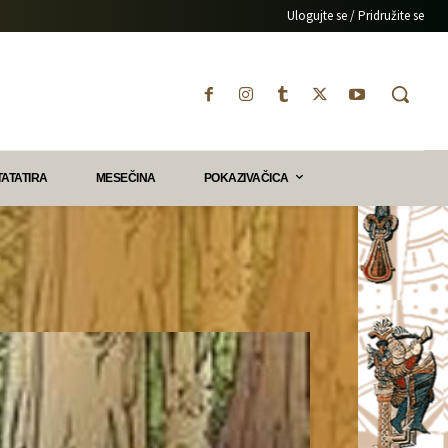
Ulogujte se / Pridružite se
TATATIRA
MESEČINA
POKAZIVAČICA