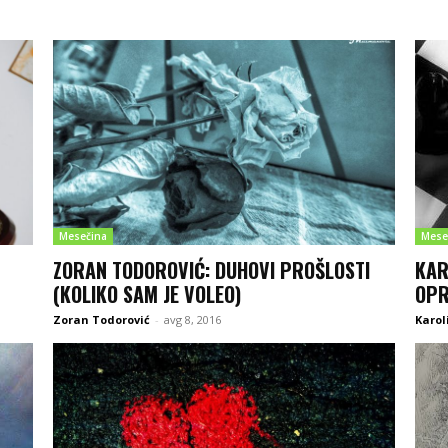
Mesečina
Mese
ZORAN TODOROVIĆ: DUHOVI PROŠLOSTI
KAR
(KOLIKO SAM JE VOLEO)
OPR
Zoran Todorović
-
avg 8, 2016
Karol