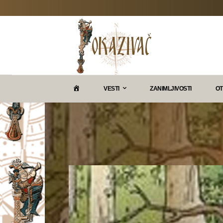
P
VESTI
ZANIMLJIVOSTI
OT
O
K
A
Z