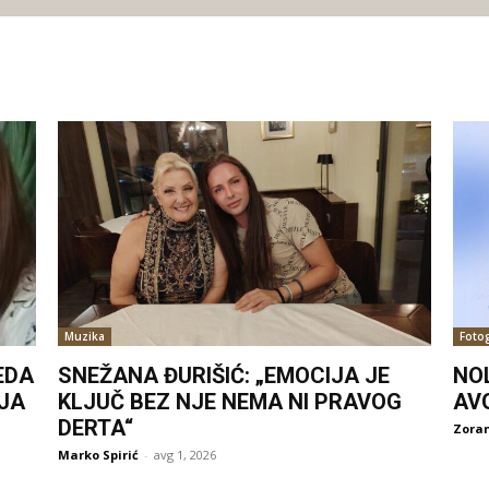
Muzika
Fotog
EDA
SNEŽANA ĐURIŠIĆ: „EMOCIJA JE
NO
JA
KLJUČ BEZ NJE NEMA NI PRAVOG
AV
DERTA“
Zoran
Marko Spirić
-
avg 1, 2026