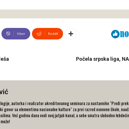
Viber
ReddIt
deša
Počela srpska liga, N
vić
logije, autorka i realizator akreditovanog seminara za nastavnike "Pređi preko
i govor sa elementima nacionalne kulture" za prvi razred osnovne škole, naučn
asilima. Već godinu dana vodi svoj jutjub kanal, a sebe smatra slobodno lebdeć
o može!