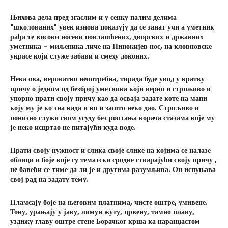
Њихова дела пред згаслим и у сенку палим делима
“школованих” увек изнова показују да се занат учи а уметник
рађа те високи носеви повлашћених, дворских и државних
уметника – миљеника личе на Пинокијев нос, на кловновске
украсе који служе забави и смеху доконих.
Нека ова, вероватно непотребна, тирада буде увод у кратку
причу о једном од безброј уметника који верно и стрпљиво и
упорно прати своју причу као да осваја задате коте на мапи
коју му је ко зна када и ко и зашто неко дао. Стрпљиво и
понизно служи свом усуду без роптања корача стазама које му
је неко исцртао не питајући куда воде.
Прати своју нужност и слика своје слике на којима се налазе
облици и боје које су тематски сродне стварајући своју причу ,
не бавећи се тиме да ли је и другима разумљива. Он испуњава
свој рад на задату тему.
Пламсају боје на његовим платнима, чисте оштре, умивене.
Тону, урањају у јаку, лимун жуту, црвену, тамно плаву,
уздижу главу оштре стене Борачког крша ка наранџастом