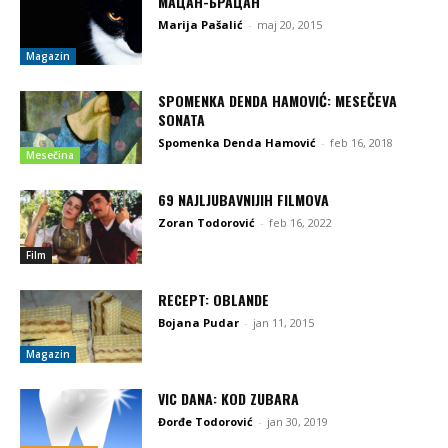
МАЦАН-БРАЦАН
Marija Pašalić
-
maj 20, 2015
Magazin
SPOMENKA DENDA HAMOVIĆ: MESEČEVA
SONATA
Spomenka Denda Hamović
-
feb 16, 2018
Mesečina
69 NAJLJUBAVNIJIH FILMOVA
Zoran Todorović
-
feb 16, 2022
Film
RECEPT: OBLANDE
Bojana Pudar
-
jan 11, 2015
Magazin
VIC DANA: KOD ZUBARA
Đorđe Todorović
-
jan 30, 2019