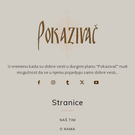
U vremenu kada su dobre vesti u durgom planu "Pokazivač" nudi
mogućnost da se u njemu pojavljuju samo dobre vesti...
Stranice
NAŠ TIM
O NAMA