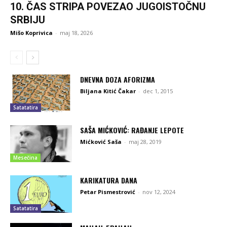
10. ČAS STRIPA POVEZAO JUGOISTOČNU
SRBIJU
Mišo Koprivica
-
maj 18, 2026
DNEVNA DOZA AFORIZMA
Biljana Kitić Čakar
-
dec 1, 2015
Satatatira
SAŠA MIĆKOVIĆ: RAĐANJE LEPOTE
Mićković Saša
-
maj 28, 2019
Mesečina
KARIKATURA DANA
Petar Pismestrović
-
nov 12, 2024
Satatatira