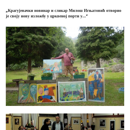
„Крагујевачки новинар и сликар Милош Игњатовић отворио
је своју нову изложбу у црквеној порти у…“