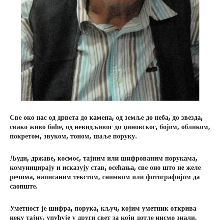
Све око нас од дрвета до камена, од земље до неба, до звезда,
свако живо биће, од невидљивог до џиновског, бојом, обликом,
покретом, звуком, тоном, шаље поруку.
Људи, државе, космос, тајним или шифрованим порукама,
комуницирају и исказују став, осећања, све оно што не желе
речима, написаним текстом, снимком или фотографијом да
саопште.
Уметност је шифра, порука, кључ, којим уметник открива
неку тајну, упућује у други свет за који дотле нисмо знали.