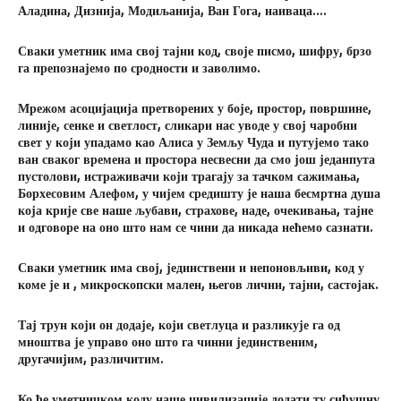
Аладина, Дизнија, Модиљанија, Ван Гога, наиваца….
Сваки уметник има свој тајни код, своје писмо, шифру, брзо
га препознајемо по сродности и заволимо.
Мрежом асоцијација претворених у боје, простор, површине,
линије, сенке и светлост, сликари нас уводе у свој чаробни
свет у који упадамо као Алиса у Земљу Чуда и путујемо тако
ван сваког времена и простора несвесни да смо још једанпута
пустолови, истраживачи који трагају за тачком сажимања,
Борхесовим Алефом, у чијем средишту је наша бесмртна душа
која крије све наше љубави, страхове, наде, очекивања, тајне
и одговоре на оно што нам се чини да никада нећемо сазнати.
Сваки уметник има свој, јединствени и непоновљиви, код у
коме је и , микроскопски мален, његов лични, тајни, састојак.
Тај трун који он додаје, који светлуца и разликује га од
мноштва је управо оно што га чинни јединственим,
другачијим, различитим.
Ко ће уметничком коду наше цивилизације додати ту сићушну