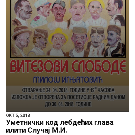
OKT 5, 2018
Уметнички код лебдећих глава
илити Случај М.И.