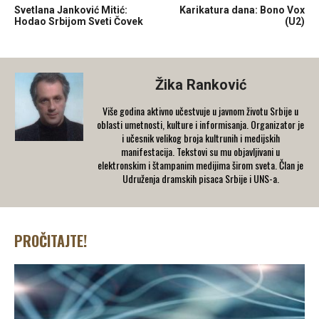
Svetlana Janković Mitić:
Karikatura dana: Bono Vox
Hodao Srbijom Sveti Čovek
(U2)
Žika Ranković
Više godina aktivno učestvuje u javnom životu Srbije u
oblasti umetnosti, kulture i informisanja. Organizator je
i učesnik velikog broja kultrunih i medijskih
manifestacija. Tekstovi su mu objavljivani u
elektronskim i štampanim medijima širom sveta. Član je
Udruženja dramskih pisaca Srbije i UNS-a.
PROČITAJTE!