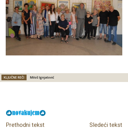
KLJUČNE REČI
Miloš Ignjatović
Facebook
X
Email
Prethodni tekst
Sledeći tekst