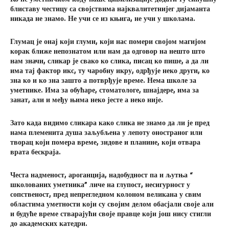
блиставу честицу са својствима најквалитетнијег дијаманта
никада не знамо. Не учи се из књига, не учи у школама.
Глумац је онај који глуми, који нас помери својом магијом
корак ближе непознатом или нам да одговор на нешто што
нам значи, сликар је свако ко слика, писац ко пише, а да ли
има тај фактор икс, ту чаробну икру, одрђује неко други, ко
зна ко и ко зна зашто а потврђује време. Нема школе за
уметнике. Има за обућаре, стоматологе, шнајдере, има за
занат, али и међу њима неко јесте а неко није.
Зато када видимо сликара како слика не знамо да ли је пред
нама племенита душа заљубљена у лепоту оностраног или
творац који помера време, зидове и планине, који отвара
врата бескраја.
Честа надменост, ароганција, надобудност па и љутња “
школованих уметника” личе на глупост, несигурност у
сопственост, пред непрегледном колоном великана у свим
областима уметности који су својим делом обасјали своје али
и будуће време стварајући своје правце који још нису стигли
до академских катедри.