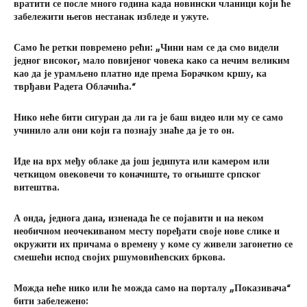
вратити се после много година када новински чланици који ће
забележити његов нестанак избледе и ужуте.
Само ће ретки повремено рећи: „Чини нам се да смо видели
једног високог, мало повијеног човека како са нечим великим
као да је урамљено платно иде према Борачком кршу, ка
тврђави Радета Облачића.“
Нико неће бити сигуран да ли га је баш видео или му се само
учинило али они који га познају знаће да је то он.
Иде на врх међу облаке да још једнпута или камером или
четкицом овековечи то коначиште, то огњиште српског
витештва.
А онда, једнога дана, изненада ће се појавити и на неком
необичном неочекиваном месту поређати своје нове слике и
окружити их причама о времену у коме су живели загонетно се
смешећи испод својих ршумовићевских бркова.
Можда неће нико или ће можда само на порталу „Показивача“
бити забележено: