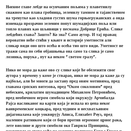
Њихове главе лебде на осунчаним пољима у плаветнилу
снажном као плава гробница, зеленилу тамном и тајанственом
на тренутке као хладови густих шума горњогружанских а онда
изненада прозрачно зеленим попут шумадијских поља или
топло плавих као шљивици у песмама Добрице Ерића. Слике
лебдећих глава? Зашто? Ко зна? Само аутор. И тај правац
вероватно неће стићи у књиге и историје уметности али
сликар види оно што осећа и осећа тио што види. Уметност не
тражи сама по себи објашњења она само та слика је само
лозинка, порука , пут ка неком “ светом гралу”.
Нико не мора да каже ово су слике које ће обележити свог
аутора у времену у коме је стварао, нико не мора да каже да су
најбоље, али ће многи да застану пред овим мотивима, пред
главама српских витезова, пред “Оком соколовим” пред
небеским, крилатим шумадинцем Михаилом Петровићем,
пред необичном игром симбола који окружују Арчибалда
Рајса насликаног на карти која је испала из џепа неког
ванвременског коцкара, пред чудним и несхватљивим
дијагоналама које уоквирују Аписа, Елизабет Роуз, пред
маленим ратником који се бори против огромног црног рака,
лете виолине и други симболи око Гаврила Принципа,