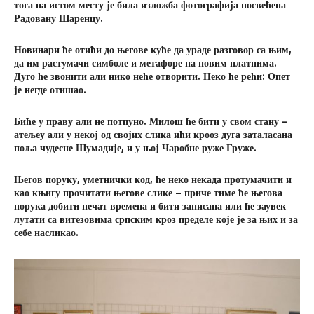
тога на истом месту је била изложба фотографија посвећена
Радовану Шаренцу.
Новинари ће отићи до његове куће да ураде разговор са њим,
да им растумачи симболе и метафоре на новим платнима.
Дуго ће звонити али нико неће отворити. Неко ће рећи: Опет
је негде отишао.
Биће у праву али не потпуно. Милош ће бити у свом стану –
атељеу али у некој од својих слика ићи крооз дуга заталасана
поља чудесне Шумадије, и у њој Чаробне руже Груже.
Његов поруку, уметнички код, ће неко некада протумачити и
као књигу прочитати његове слике – приче тиме ће његова
порука добити печат времена и бити записана или ће заувек
лутати са витезовима српским кроз пределе које је за њих и за
себе насликао.