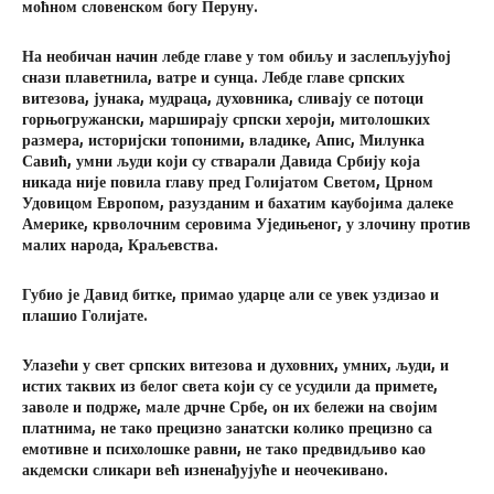
моћном словенском богу Перуну.
На необичан начин лебде главе у том обиљу и заслепљујућој
снази плаветнила, ватре и сунца. Лебде главе српских
витезова, јунака, мудраца, духовника, сливају се потоци
горњогружански, марширају српски хероји, митолошких
размера, историјски топоними, владике, Апис, Милунка
Савић, умни људи који су стварали Давида Србију која
никада није повила главу пред Голијатом Светом, Црном
Удовицом Европом, разузданим и бахатим каубојима далеке
Америке, крволочним серовима Уједињеног, у злочину против
малих народа, Краљевства.
Губио је Давид битке, примао ударце али се увек уздизао и
плашио Голијате.
Улазећи у свет српских витезова и духовних, умних, људи, и
истих таквих из белог света који су се усудили да примете,
заволе и подрже, мале дрчне Србе, он их бележи на својим
платнима, не тако прецизно занатски колико прецизно са
емотивне и психолошке равни, не тако предвидљиво као
акдемски сликари већ изненађујуће и неочекивано.