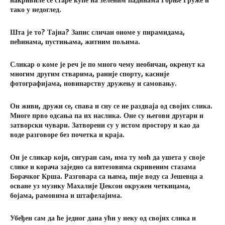
накривиле се старе куће на зеленим падинама Горње Груже и
тако у недоглед.
Шта је то? Тајна? Запис сличан ономе у пирамидама,
пећинама, пустињама, житним пољима.
Сликар о коме је реч је по много чему необичан, окренут ка
многим другим стварима, раније спорту, касније
фотографијама, новинарству дружењу и самовању.
Он живи, дружи се, спава и сну се не раздваја од својих слика.
Многе прво одсања па их наслика. Оне су његови другари и
затворски чувари. Затворени су у истом простору и као да
воде разговоре без почетка и краја.
Он је сликар који, сигуран сам, има ту моћ да ушета у своје
слике и корача заједно са витезовима скривеним стазама
Борачког Крша. Разговара са њима, пије воду са Јешевца а
осване уз музику Махалије Џексон окружен четкицама,
бојама, рамовима и штафелајима.
Убеђен сам да ће једног дана ући у неку од својих слика и