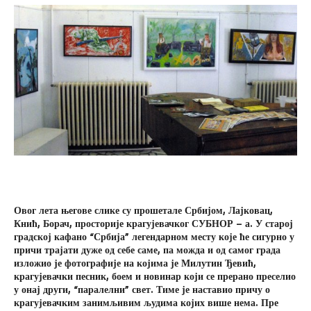
Овог лета његове слике су прошетале Србијом, Лајковац,
Кнић, Борач, просторије крагујевачког СУБНОР – а. У старој
градској кафано “Србија” легендарном месту које ће сигурно у
причи трајати дуже од себе саме, па можда и од самог града
изложио је фотографије на којима је Милутин Ђевић,
крагујевачки песник, боем и новинар који се прерано преселио
у онај други, “паралелни” свет. Тиме је наставио причу о
крагујевачким занимљивим људима којих више нема. Пре