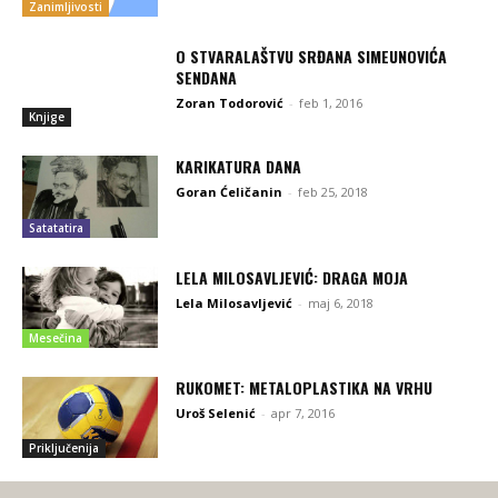
Zanimljivosti
O STVARALAŠTVU SRĐANA SIMEUNOVIĆA
SENDANA
Zoran Todorović
-
feb 1, 2016
Knjige
KARIKATURA DANA
Goran Ćeličanin
-
feb 25, 2018
Satatatira
LELA MILOSAVLJEVIĆ: DRAGA MOJA
Lela Milosavljević
-
maj 6, 2018
Mesečina
RUKOMET: METALOPLASTIKA NA VRHU
Uroš Selenić
-
apr 7, 2016
Priključenija