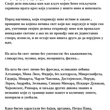
Своје дело поклања нам као кључ којим ћемо откључати
скривена врата кроз која улазимо у нешто ново и непознато.
Поред научника, који откривају нове истине и законе ,
принципе на којима почива свет који нас окружује и чији смо
део, уметници својим делима откривају нове или проналазе
невидљиве светове а ако их не пронађу они их једноставно
створе, измисле, и не остаје нам ништа друго до да верујемо у
њих.
На шта би свет личио без уметности: без књижевности,
сликарства, музике, игре, позоришта, филма…
На шта би свет личио без фресака, осликаних пећина
Алтамире, Мона Лизе, Фидије, без катедрала, Микреланђела,
Гаудија, Моцарта, Чарли Чаплина, Достојевског, Неруде,
Лорке, Андрића, Јесењина, Синана Мимара, Исидоре Дунакан,
Чајковског, Реноара, и хиљада других дивова знаних и
незнаних који су границе наше маште и количину лепоте,
померили и увећали.
Како бисмо одрастали без бајки, цртаних, Петра Пана,