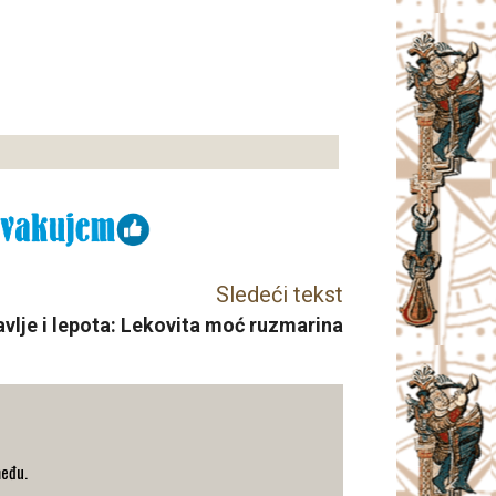
Sledeći tekst
vlje i lepota: Lekovita moć ruzmarina
među.