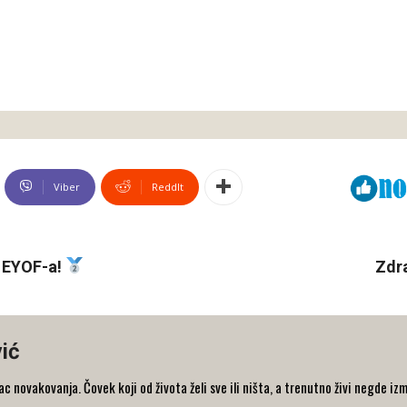
Viber
ReddIt
a EYOF-a!
Zdra
ić
 novakovanja. Čovek koji od života želi sve ili ništa, a trenutno živi negde iz