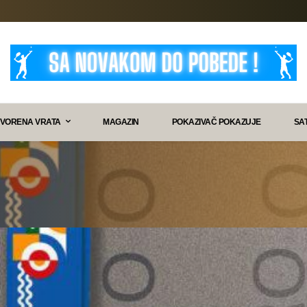
VORENA VRATA
MAGAZIN
POKAZIVAČ POKAZUJE
SA