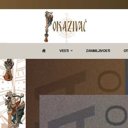
P
VESTI
ZANIMLJIVOSTI
OT
O
K
A
Z