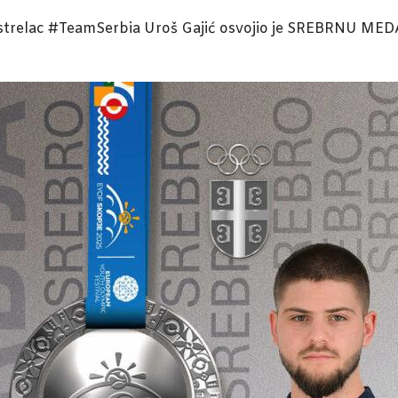
adi strelac #TeamSerbia Uroš Gajić osvojio je SREBRNU M