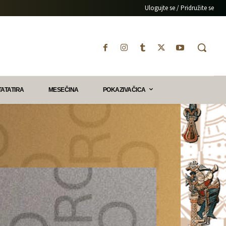
Ulogujte se / Pridružite se
TATATIRA
MESEČINA
POKAZIVAČICA