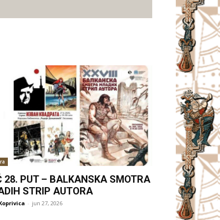
ra
Ć 28. PUT – BALKANSKA SMOTRA
ADIH STRIP AUTORA
Koprivica
-
jun 27, 2026