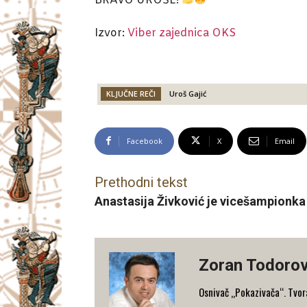
BRAVO UROŠE!
Izvor:
Viber zajednica OKS
KLJUČNE REČI
Uroš Gajić
Facebook
X
Email
Prethodni tekst
Anastasija Živković je vicešampionk
Zoran Todorov
Osnivač „Pokazivača“. Tvorac