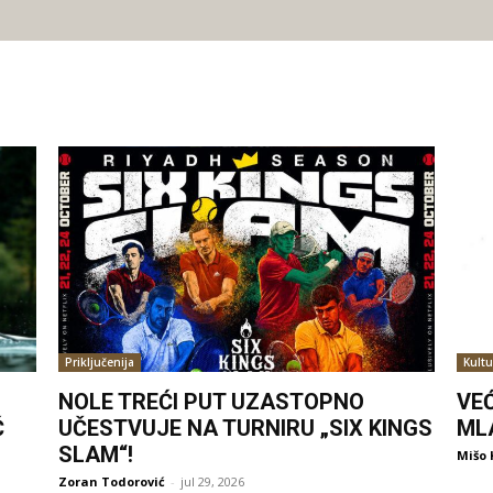
Priključenija
Kultu
NOLE TREĆI PUT UZASTOPNO
VE
Ć
UČESTVUJE NA TURNIRU „SIX KINGS
ML
SLAM“!
Mišo 
Zoran Todorović
-
jul 29, 2026