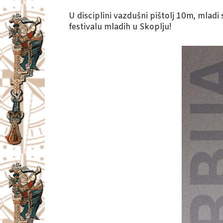
U disciplini vazdušni pištolj 10m, ml
festivalu mladih u Skoplju!