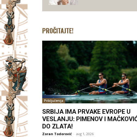
PROČITAJTE!
Priključenija
SRBIJA IMA PRVAKE EVROPE U
VESLANJU: PIMENOV I MAČKOVI
DO ZLATA!
Zoran Todorović
-
avg 1, 2026