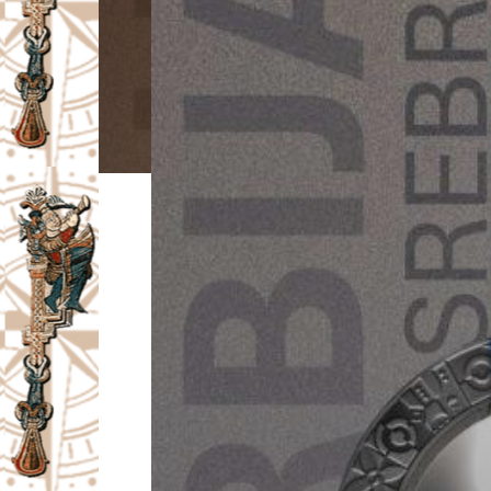
I
V
A
Č