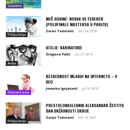
Satatatira
MEČ GODINE: NOVAK VS FEDERER
(POLUFINALE MASTERSA U PARIZU)
Zoran Todorović
-
dec 24, 2018
Priključenija
ATELJE: KARIKATURE
Dragana Pašić
-
jun 27, 2016
Atelje
BEZBEDNOST MLADIH NA INTERNETU – V
DEO
Jovanka Ignjatović
-
jul 14, 2014
Otvorena vrata
PRESTOLONASLEDNIK ALEKSANDAR ČESTITA
DAN DRŽAVNOSTI SRBIJE
Zoran Todorović
-
feb 14, 2021
Priključenija