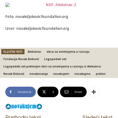
Foto: novakdjokovicfoundation.org
Izvor: novakdjokovicfoundation.org
KLJUČNE REČI
Aleksinac
deca sa smetnjama u razvoju
Fondacija Novak Đoković
Logopedski set
Logopedski set poklonjen deci sa smetnjama u razvoju iz Aleksinca
Novak Đoković
novakovanje
novakujem
novakujmo
poklon
Facebook
X
Email
Prethodni tekst
Sledeći tekst