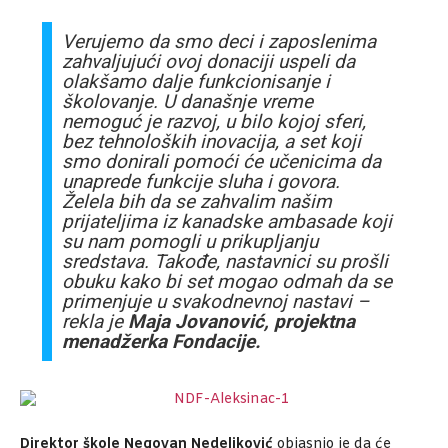
Verujemo da smo deci i zaposlenima
zahvaljujući ovoj donaciji uspeli da
olakšamo dalje funkcionisanje i
školovanje. U današnje vreme
nemoguć je razvoj, u bilo kojoj sferi,
bez tehnoloških inovacija, a set koji
smo donirali pomoći će učenicima da
unaprede funkcije sluha i govora.
Želela bih da se zahvalim našim
prijateljima iz kanadske ambasade koji
su nam pomogli u prikupljanju
sredstava. Takođe, nastavnici su prošli
obuku kako bi set mogao odmah da se
primenjuje u svakodnevnoj nastavi –
rekla je
Maja Jovanović, projektna
menadžerka Fondacije.
Direktor škole Negovan Nedeljković
objasnio je da će