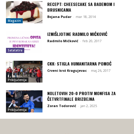
RECEPT: CHEESECAKE SA BADEMOM I
BRUSNICAMA
Bojana Pudar
-
mar 18, 2014
Magazin
IZMIŠLJOTINE RADMILO MIĆKOVIĆ
Radmilo Mićković
-
feb 20, 2017
Satatatira
CKK: STIGLA HUMANITARNA POMOĆ
Crveni krst Kragujevac
-
maj 26, 2017
Priključenija
NOLETOVIH 20-0 PROTIV MONFISA ZA
ČETVRTFINALE BRIZBEJNA
Zoran Todorović
-
jan 2, 2025
Priključenija