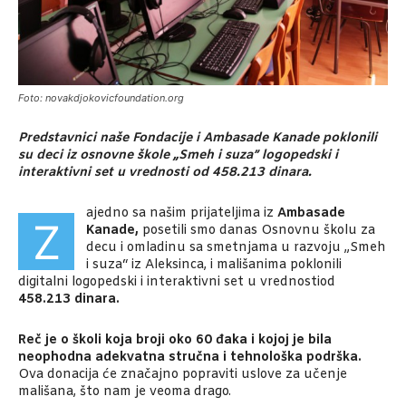
Foto: novakdjokovicfoundation.org
Predstavnici naše Fondacije i Ambasade Kanade poklonili
su deci iz osnovne škole
„
Smeh i suza” logopedski i
interaktivni set u vrednosti od 458.213 dinara.
ajedno sa našim prijateljima iz
Ambasade
Z
Kanade,
posetili smo danas Osnovnu školu za
decu i omladinu sa smetnjama u razvoju „Smeh
i suza“ iz Aleksinca, i mališanima poklonili
digitalni logopedski i interaktivni set u vrednostiod
458.213 dinara.
Reč je o školi koja broji oko 60 đaka i kojoj je bila
neophodna adekvatna stručna i tehnološka podrška.
Ova donacija će značajno popraviti uslove za učenje
mališana, što nam je veoma drago.