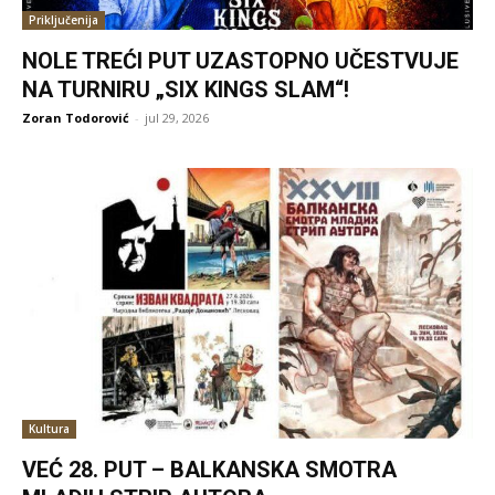
Priključenija
NOLE TREĆI PUT UZASTOPNO UČESTVUJE
NA TURNIRU „SIX KINGS SLAM“!
Zoran Todorović
-
jul 29, 2026
Kultura
VEĆ 28. PUT – BALKANSKA SMOTRA