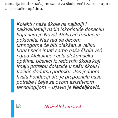
donacija imati značaj ne samo za školu već i za celokupnu
aleksinačku opštinu.
Kolektiv naše škole na najbolji i
najkvalitetniji način iskoristiće donaciju
koju nam je Novak Đoković fondacija
poklonila. Naš rad sa decom
umnogome će biti olakšan, a veliku
korist neće imati samo naša škola već
i grad Aleksinac i cela aleksinačka
opština. Učenici iz redovnih škola koji
imaju potrebu dolaziće u našu školu i
tražiće dodatnu podršku. Još jednom
hvala Fondaciji što je prepoznala naše
potrebe i želje za ovom asistivnom
tehnologijom – izjavio je
Nedeljković.