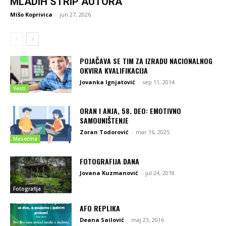
MLADIH STRIP AUTORA
Mišo Koprivica
-
jun 27, 2026
POJAČAVA SE TIM ZA IZRADU NACIONALNOG
OKVIRA KVALIFIKACIJA
Jovanka Ignjatović
-
sep 11, 2014
Vesti
ORAN I ANJA, 58. DEO: EMOTIVNO
SAMOUNIŠTENJE
Zoran Todorović
-
mar 16, 2025
Mesečina
FOTOGRAFIJA DANA
Jovana Kuzmanović
-
jul 24, 2018
Fotografija
AFO REPLIKA
Deana Sailović
-
maj 23, 2016