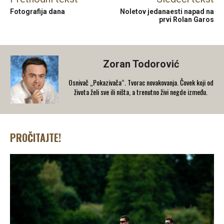
Fotografija dana
Noletov jedanaesti napad na
prvi Rolan Garos
Zoran Todorović
Osnivač „Pokazivača“. Tvorac novakovanja. Čovek koji od
života želi sve ili ništa, a trenutno živi negde između.
PROČITAJTE!