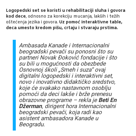
Logopedski set se koristi u rehabilitaciji sluha i govora
kod dece
, odnosno za korekciju mucanja, lakših i težih
oštećenja jezika i govora.
Uz pomoć interaktivne table,
deca umesto kredom pišu, crtaju i stvaraju prstima.
Ambasada Kanade i Internacionalni
beogradski pevači su ponosni što su
partneri Novak Đoković fondacije i što
su bili u mogućnosti da obezbede
Osnovnoj školi „Smeh i suza“ ovaj
digitalni logopedski i interaktivni set,
novo i inovativno didaktičko sredstvo,
koje će svakako nastavnom osoblju
pomoći da deci lakše i brže prenesu
obrazovne programe – rekla je
Beti En
Džerman
, dirigent hora Internacionalni
beogradski pevači, koja radi kao
asistent ambasadora Kanade u
Beogradu.