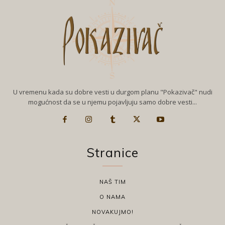
U vremenu kada su dobre vesti u durgom planu "Pokazivač" nudi
mogućnost da se u njemu pojavljuju samo dobre vesti...
Stranice
NAŠ TIM
O NAMA
NOVAKUJMO!