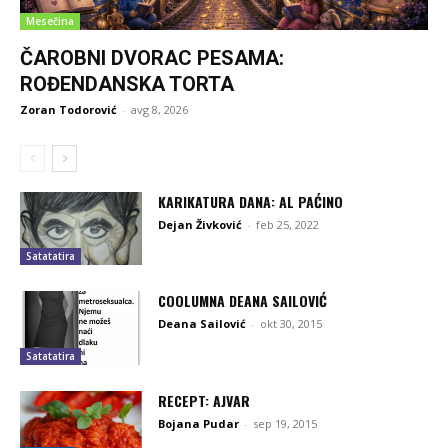
Mesečina
ČAROBNI DVORAC PESAMA:
ROĐENDANSKA TORTA
Zoran Todorović
-
avg 8, 2026
KARIKATURA DANA: AL PAĆINO
Dejan Živković
-
feb 25, 2022
Satatatira
COOLUMNA DEANA SAILOVIĆ
Deana Sailović
-
okt 30, 2015
Satatatira
RECEPT: AJVAR
Bojana Pudar
-
sep 19, 2015