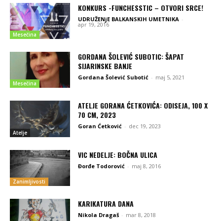
KONKURS -FUNCHESSTIC – OTVORI SRCE!
UDRUŽENjE BALKANSKIH UMETNIKA
-
apr 19, 2016
Mesečina
GORDANA ŠOLEVIĆ SUBOTIC: ŠAPAT
SIJARINSKE BANJE
Gordana Šolević Subotić
-
maj 5, 2021
Mesečina
ATELJE GORANA ĆETKOVIĆA: ODISEJA, 100 X
70 CM, 2023
Goran Ćetković
-
dec 19, 2023
Atelje
VIC NEDELJE: BOČNA ULICA
Đorđe Todorović
-
maj 8, 2016
Zanimljivosti
KARIKATURA DANA
Nikola Dragaš
-
mar 8, 2018