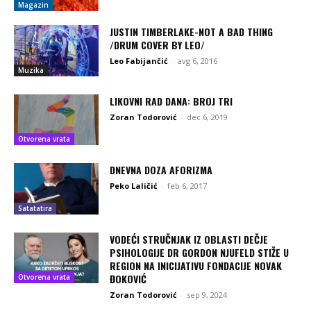
Magazin
JUSTIN TIMBERLAKE-NOT A BAD THING
/DRUM COVER BY LEO/
Leo Fabijančić
-
avg 6, 2016
Muzika
LIKOVNI RAD DANA: BROJ TRI
Zoran Todorović
-
dec 6, 2019
Otvorena vrata
DNEVNA DOZA AFORIZMA
Peko Laličić
-
feb 6, 2017
Satatatira
VODEĆI STRUČNJAK IZ OBLASTI DEČJE
PSIHOLOGIJE DR GORDON NJUFELD STIŽE U
REGION NA INICIJATIVU FONDACIJE NOVAK
ĐOKOVIĆ
Otvorena vrata
Zoran Todorović
-
sep 9, 2024