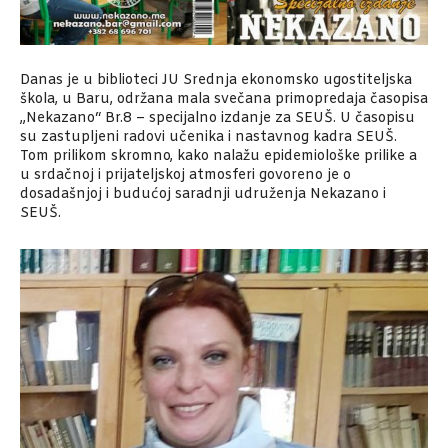
Danas je u biblioteci JU Srednja ekonomsko ugostiteljska
škola, u Baru, održana mala svečana primopredaja časopisa
„Nekazano“ Br.8 – specijalno izdanje za SEUŠ. U časopisu
su zastupljeni radovi učenika i nastavnog kadra SEUŠ.
Tom prilikom skromno, kako nalažu epidemiološke prilike a
u srdačnoj i prijateljskoj atmosferi govoreno je o
dosadašnjoj i budućoj saradnji udruženja Nekazano i
SEUŠ.