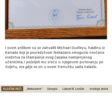
I ovom prilikom su se zahvalili Michael Dudleyu, haiđinu iz
Kanade koji je posredstvom Nekazano omogućio novčana
sredstva za štampanje ovog čaopisa namijenjenog
učenicima, i poželjeli mu sreću u njegovom putovanju po
Svijetu, ma gdje se on u ovom trenutku sada nalazio.
KLJUČNE REČI
„Nekazano“
časopis
Labud N. Lončar
srednja skola
Facebook
X
Email