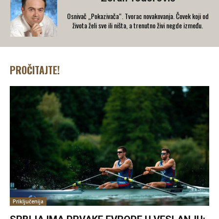
Osnivač „Pokazivača“. Tvorac novakovanja. Čovek koji od
života želi sve ili ništa, a trenutno živi negde između.
PROČITAJTE!
Priključenija