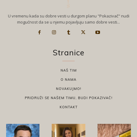
U vremenu kada su dobre vesti u durgom planu "Pokazivač" nudi
mogućnost da se u njemu pojavljuju samo dobre vesti...
Stranice
NAŠ TIM
O NAMA
NOVAKUJMO!
PRIDRUŽI SE NAŠEM TIMU, BUDI POKAZIVAČ!
KONTAKT