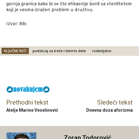
gornja granica kako bi se što efikasnije borili sa sterilitetom
koji je veoma izražen problem u društvu.
Izvor: Blic
KLJUČNE REČI
podsticaj za treće i četvrto dete
roditeljstvo
Facebook
X
Email
Prethodni tekst
Sledeći tekst
Atelje Marine Veselinović
Dnevna doza aforizma
Zoran Todorović