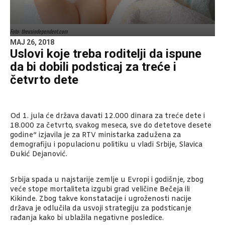
Foto: theusindependent.com
MAJ 26, 2018
Uslovi koje treba roditelji da ispune
da bi dobili podsticaj za treće i
četvrto dete
Od 1. jula će država davati 12.000 dinara za treće dete i
18.000 za četvrto, svakog meseca, sve do detetove desete
godine” izjavila je za RTV ministarka zadužena za
demografiju i populacionu politiku u vladi Srbije, Slavica
Đukić Dejanović.
Srbija spada u najstarije zemlje u Evropi i godišnje, zbog
veće stope mortaliteta izgubi grad veličine Bečeja ili
Kikinde. Zbog takve konstatacije i ugroženosti nacije
država je odlučila da usvoji strategiju za podsticanje
rađanja kako bi ublažila negativne posledice.