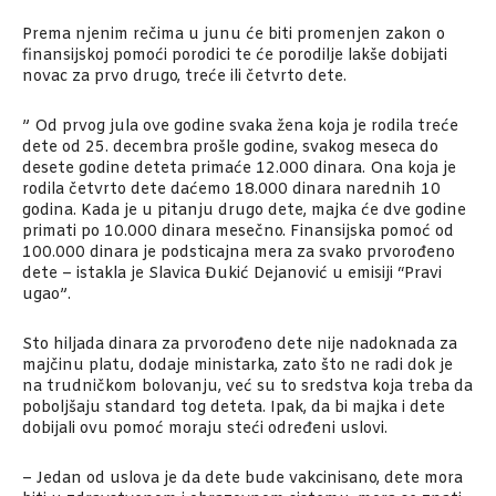
Prema njenim rečima u junu će biti promenjen zakon o
finansijskoj pomoći porodici te će porodilje lakše dobijati
novac za prvo drugo, treće ili četvrto dete.
” Od prvog jula ove godine svaka žena koja je rodila treće
dete od 25. decembra prošle godine, svakog meseca do
desete godine deteta primaće 12.000 dinara. Ona koja je
rodila četvrto dete daćemo 18.000 dinara narednih 10
godina. Kada je u pitanju drugo dete, majka će dve godine
primati po 10.000 dinara mesečno. Finansijska pomoć od
100.000 dinara je podsticajna mera za svako prvorođeno
dete – istakla je Slavica Đukić Dejanović u emisiji “Pravi
ugao”.
Sto hiljada dinara za prvorođeno dete nije nadoknada za
majčinu platu, dodaje ministarka, zato što ne radi dok je
na trudničkom bolovanju, već su to sredstva koja treba da
poboljšaju standard tog deteta. Ipak, da bi majka i dete
dobijali ovu pomoć moraju steći određeni uslovi.
– Jedan od uslova je da dete bude vakcinisano, dete mora