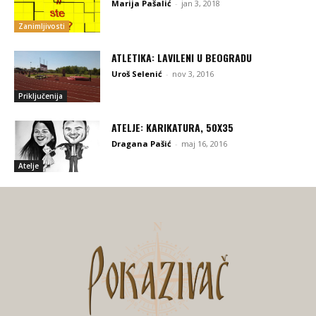
Marija Pašalić
-
jan 3, 2018
Zanimljivosti
ATLETIKA: LAVILENI U BEOGRADU
Uroš Selenić
-
nov 3, 2016
Priključenija
ATELJE: KARIKATURA, 50X35
Dragana Pašić
-
maj 16, 2016
Atelje