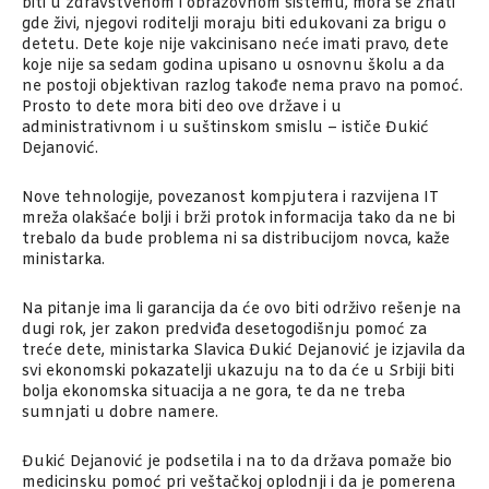
biti u zdravstvenom i obrazovnom sistemu, mora se znati
gde živi, njegovi roditelji moraju biti edukovani za brigu o
detetu. Dete koje nije vakcinisano neće imati pravo, dete
koje nije sa sedam godina upisano u osnovnu školu a da
ne postoji objektivan razlog takođe nema pravo na pomoć.
Prosto to dete mora biti deo ove države i u
administrativnom i u suštinskom smislu – ističe Đukić
Dejanović.
Nove tehnologije, povezanost kompjutera i razvijena IT
mreža olakšaće bolji i brži protok informacija tako da ne bi
trebalo da bude problema ni sa distribucijom novca, kaže
ministarka.
Na pitanje ima li garancija da će ovo biti održivo rešenje na
dugi rok, jer zakon predviđa desetogodišnju pomoć za
treće dete, ministarka Slavica Đukić Dejanović je izjavila da
svi ekonomski pokazatelji ukazuju na to da će u Srbiji biti
bolja ekonomska situacija a ne gora, te da ne treba
sumnjati u dobre namere.
Đukić Dejanović je podsetila i na to da država pomaže bio
medicinsku pomoć pri veštačkoj oplodnji i da je pomerena