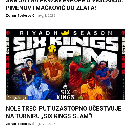
SRBIJA IMA PRVAKE EVROPE U VESLANJU:
PIMENOV I MAČKOVIĆ DO ZLATA!
Zoran Todorović
-
avg 1, 2026
Priključenija
NOLE TREĆI PUT UZASTOPNO UČESTVUJE
NA TURNIRU „SIX KINGS SLAM“!
Zoran Todorović
-
jul 29, 2026