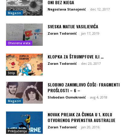
ONI BEZ NJEGA
Negoslava Stanojević
-
dec 12, 2017
Magazin
SVESKA MATIJE VASILJEVIĆA
Zoran Todorović
-
jan 17, 2019
Otvorena vrata
KLOPKA ZA ŠTRUMPFOVE ILI …
Zoran Todorović
-
dec 23, 2017
Strip
SLOBINO ZANIMLJIVO ĆOŠE: FRAGMENTI
PROŠLOSTI – 6 –
Slobodan Osmokrović
-
avg 4, 2018
Magazin
NOVAK PREJAK ZA ČUNGA U 1. KOLU
OTVORENOG PRVENSTVA AUSTRALIJE
Zoran Todorović
-
jan 20, 2016
Priključenija