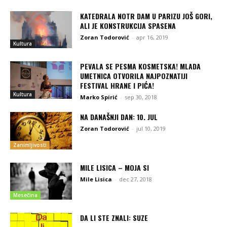
KATEDRALA NOTR DAM U PARIZU JOŠ GORI,
ALI JE KONSTRUKCIJA SPASENA
Zoran Todorović
-
apr 16, 2019
Kultura
PEVALA SE PESMA KOSMETSKA! MLADA
UMETNICA OTVORILA NAJPOZNATIJI
FESTIVAL HRANE I PIĆA!
Kultura
Marko Spirić
-
sep 30, 2018
NA DANAŠNJI DAN: 10. JUL
Zoran Todorović
-
jul 10, 2019
Zanimljivosti
MILE LISICA – MOJA SI
Mile Lisica
-
dec 27, 2018
Mesečina
DA LI STE ZNALI: SUZE