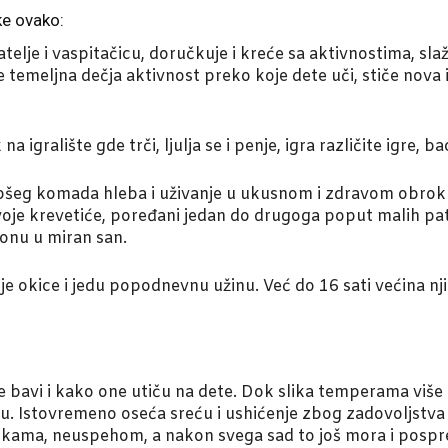
ke ovako:
atelje i vaspitačicu, doručkuje i kreće sa aktivnostima, sla
je temeljna dečja aktivnost preko koje dete uči, stiče nova i
 igralište gde trči, ljulja se i penje, igra različite igre, b
epšeg komada hleba i uživanje u ukusnom i zdravom obrok
na svoje krevetiće, poređani jedan do drugoga poput malih 
 tonu u miran san.
je okice i jedu popodnevnu užinu. Već do 16 sati većina nji
 bavi i kako one utiču na dete. Dok slika temperama više put
. Istovremeno oseća sreću i ushićenje zbog zadovoljstva
kama, neuspehom, a nakon svega sad to još mora i pospremi