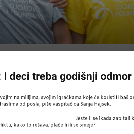
: I deci treba godišnji odmor
jim najmilijima, svojim igračkama koje će koristiti baš on
draslima od posla, piše vaspitačica Sanja Hajsek.
Jeste li se ikada zapitali
liktu, kako to rešava, plače li ili se smeje?