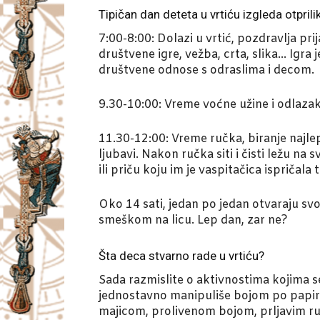
Tipičan dan deteta u vrtiću izgleda otprili
7:00-8:00: Dolazi u vrtić, pozdravlja prij
društvene igre, vežba, crta, slika… Igra 
društvene odnose s odraslima i decom.
9.30-10:00: Vreme voćne užine i odlazak na
11.30-12:00: Vreme ručka, biranje najl
ljubavi. Nakon ručka siti i čisti ležu 
ili priču koju im je vaspitačica ispričala
Oko 14 sati, jedan po jedan otvaraju svo
smeškom na licu. Lep dan, zar ne?
Šta deca stvarno rade u vrtiću?
Sada razmislite o aktivnostima kojima se
jednostavno manipuliše bojom po papiru
majicom, prolivenom bojom, prljavim ru