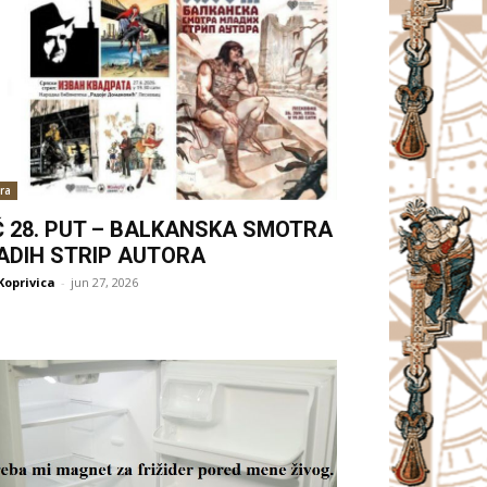
ra
Ć 28. PUT – BALKANSKA SMOTRA
ADIH STRIP AUTORA
Koprivica
-
jun 27, 2026