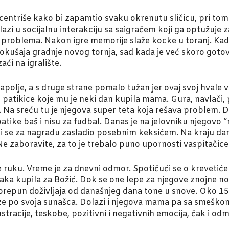
entriše kako bi zapamtio svaku okrenutu sličicu, pri tome
zi u socijalnu interakciju sa saigračem koji ga optužuje 
problema. Nakon igre memorije slaže kocke u toranj. Kada s
pokušaja gradnje novog tornja, sad kada je već skoro goto
aći na igralište.
napolje, a s druge strane pomalo tužan jer ovaj svoj hvale
atikice koje mu je neki dan kupila mama. Gura, navlači, pot
Na sreću tu je njegova super teta koja rešava problem. Dok 
tike baš i nisu za fudbal. Danas je na jelovniku njegovo “n
i se za nagradu zasladio posebnim keksićem. Na kraju da
Ne zaboravite, za to je trebalo puno upornosti vaspitačice
e ruku. Vreme je za dnevni odmor. Spotičući se o krevetiće
aka kupila za Božić. Dok se one lepe za njegove znojne no
epun doživljaja od današnjeg dana tone u snove. Oko 15 s
aze po svoja sunašca. Dolazi i njegova mama pa sa smeškom 
ustracije, teskobe, pozitivni i negativnih emocija, čak i od