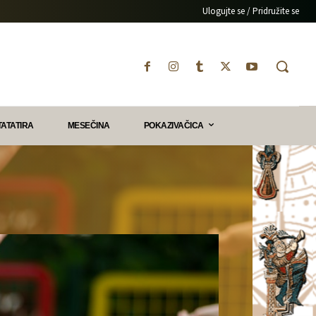
Ulogujte se / Pridružite se
TATATIRA
MESEČINA
POKAZIVAČICA