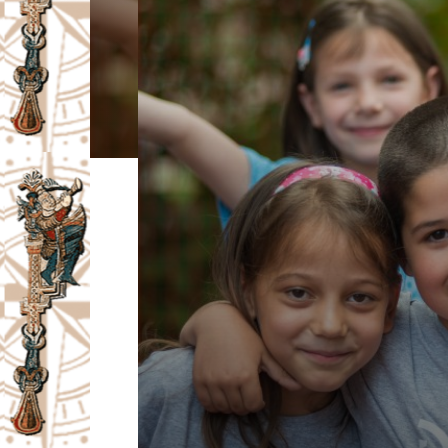
I
V
A
Č