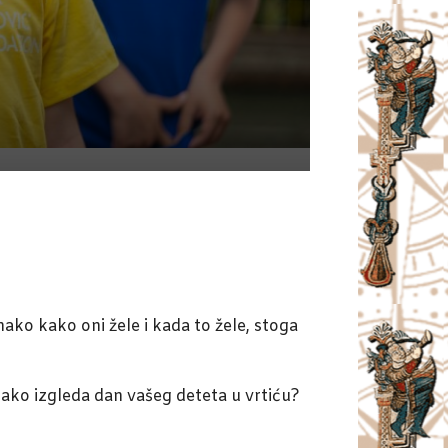
ako kako oni žele i kada to žele, stoga
 kako izgleda dan vašeg deteta u vrtiću?