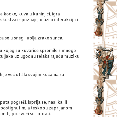
že kocke, kuva u kuhinjici, igra
skustva i spoznaje, ulazi u interakciju i
aca se u sneg i upija zrake sunca.
u kojeg su kuvarice spremile s mnogo
patuljaka uz ugodnu relaksirajuću muziku
h je već otišla svojim kućama sa
a pogreši, isprlja se, naslika ili
 postignutim, a teskobu zaprljanom
ti, presvući se i oprati.