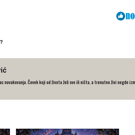
Viber
ReddIt
i?
ić
 novakovanja. Čovek koji od života želi sve ili ništa, a trenutno živi negde iz