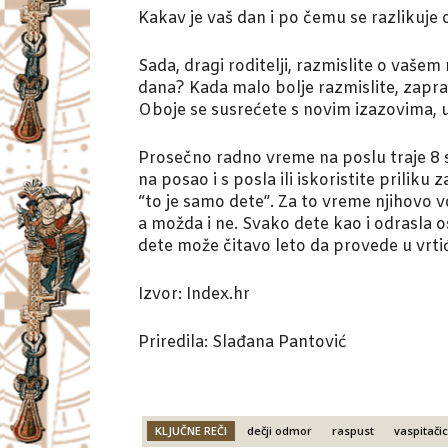
Kakav je vaš dan i po čemu se razlikuje
Sada, dragi roditelji, razmislite o vaše
dana? Kada malo bolje razmislite, zapravo 
Oboje se susrećete s novim izazovima, 
Prosečno radno vreme na poslu traje 8 sa
na posao i s posla ili iskoristite priliku
“to je samo dete”. Za to vreme njihovo 
a možda i ne. Svako dete kao i odrasla 
dete može čitavo leto da provede u vrt
Izvor: Index.hr
Priredila: Slađana Pantović
KLJUČNE REČI
dečji odmor
raspust
vaspitačic