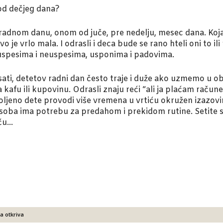
 od dečjeg dana?
m radnom danu, onom od juče, pre nedelju, mesec dana. Koj
je vrlo mala. I odrasli i deca bude se rano hteli oni to ili 
uspesima i neuspesima, usponima i padovima.
ti, detetov radni dan često traje i duže ako uzmemo u obzi
 za kafu ili kupovinu. Odrasli znaju reći “ali ja plaćam raču
voljeno dete provodi više vremena u vrtiću okružen izazo
osoba ima potrebu za predahom i prekidom rutine. Setite s
iću…
a otkriva