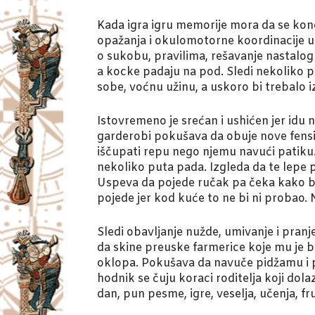
Kada igra igru memorije mora da se konc
opažanja i okulomotorne koordinacije ula
o sukobu, pravilima, rešavanje nastalog 
a kocke padaju na pod. Sledi nekoliko 
sobe, voćnu užinu, a uskoro bi trebalo iz
Istovremeno je srećan i ushićen jer idu 
garderobi pokušava da obuje nove fensi p
iščupati repu nego njemu navući patiku. 
nekoliko puta pada. Izgleda da te lepe pa
Uspeva da pojede ručak pa čeka kako b
pojede jer kod kuće to ne bi ni probao. 
Sledi obavljanje nužde, umivanje i pranj
da skine preuske farmerice koje mu je b
oklopa. Pokušava da navuče pidžamu i pr
hodnik se čuju koraci roditelja koji dol
dan, pun pesme, igre, veselja, učenja, fr