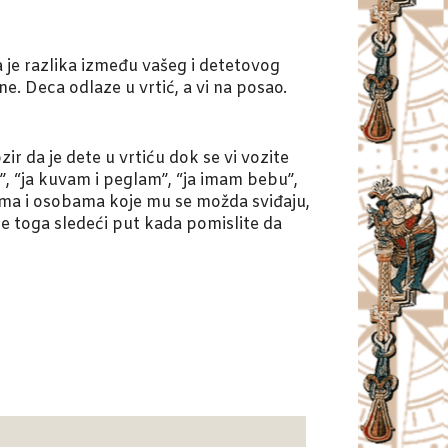
a je razlika između vašeg i detetovog
ne. Deca odlaze u vrtić, a vi na posao.
r da je dete u vrtiću dok se vi vozite
ne”, “ja kuvam i peglam”, “ja imam bebu”,
vima i osobama koje mu se možda sviđaju,
e toga sledeći put kada pomislite da