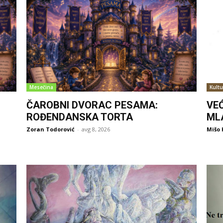
Mesečina
Kultu
ČAROBNI DVORAC PESAMA:
VE
ROĐENDANSKA TORTA
ML
Zoran Todorović
-
avg 8, 2026
Mišo 