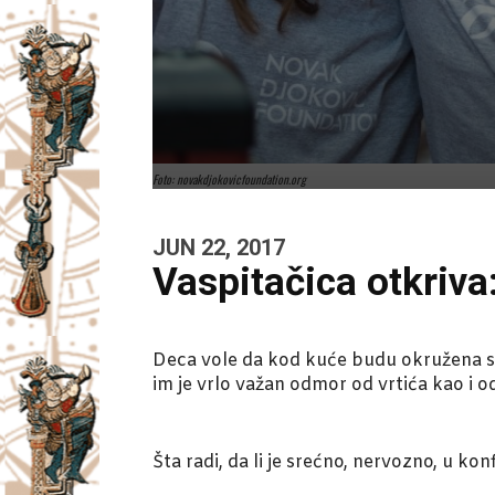
Foto: novakdjokovicfoundation.org
JUN 22, 2017
Vaspitačica otkriva
Deca vole da kod kuće budu okružena svo
im je vrlo važan odmor od vrtića kao i o
Šta radi, da li je srećno, nervozno, u konf