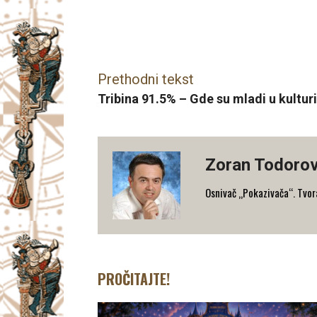
Facebook
X
Email
Prethodni tekst
Tribina 91.5% – Gde su mladi u kultur
Zoran Todorov
Osnivač „Pokazivača“. Tvorac
PROČITAJTE!