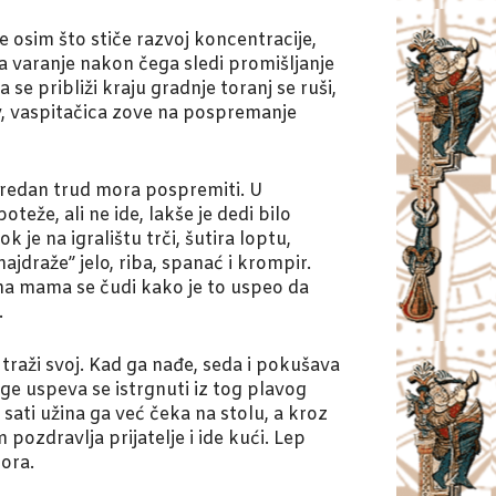
 osim što stiče razvoj koncentracije,
za varanje nakon čega sledi promišljanje
e približi kraju gradnje toranj se ruši,
v, vaspitačica zove na pospremanje
 vredan trud mora pospremiti. U
eže, ali ne ide, lakše je dedi bilo
je na igralištu trči, šutira loptu,
ajdraže” jelo, riba, spanać i krompir.
na mama se čudi kako je to uspeo da
.
 traži svoj. Kad ga nađe, seda i pokušava
ge uspeva se istrgnuti iz tog plavog
ati užina ga već čeka na stolu, a kroz
pozdravlja prijatelje i ide kući. Lep
mora.