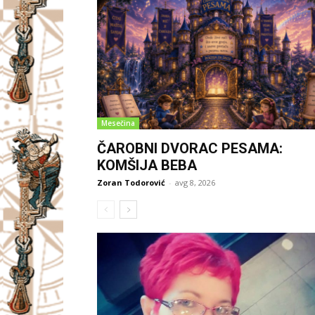
Mesečina
ČAROBNI DVORAC PESAMA:
KOMŠIJA BEBA
Zoran Todorović
-
avg 8, 2026