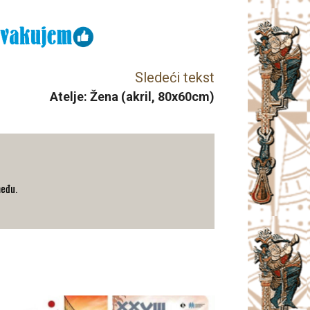
Sledeći tekst
Atelje: Žena (akril, 80x60cm)
među.