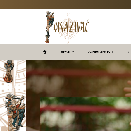
P
VESTI
ZANIMLJIVOSTI
OT
O
K
A
Z