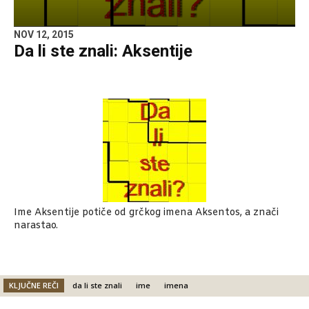
NOV 12, 2015
Da li ste znali: Aksentije
Ime Aksentije potiče od grčkog imena Aksentos, a znači
narastao.
KLJUČNE REČI
da li ste znali
ime
imena