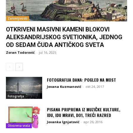
Zanimljivosti
OTKRIVENI MASIVNI KAMENI BLOKOVI
ALEKSANDRIJSKOG SVETIONIKA, JEDNOG
OD SEDAM ČUDA ANTIČKOG SVETA
Zoran Todorović
-
jul 16, 2025
FOTOGRAFIJA DANA: POGLED NA MOST
Jovana Kuzmanović
-
okt 24, 2017
Fotografija
PISANA PRIPREMA IZ MUZIČKE KULTURE,
IDU, IDU MRAVI, DO1, TREĆI RAZRED
Jovanka Ignjatović
-
apr 26, 2016
Otvorena vrata