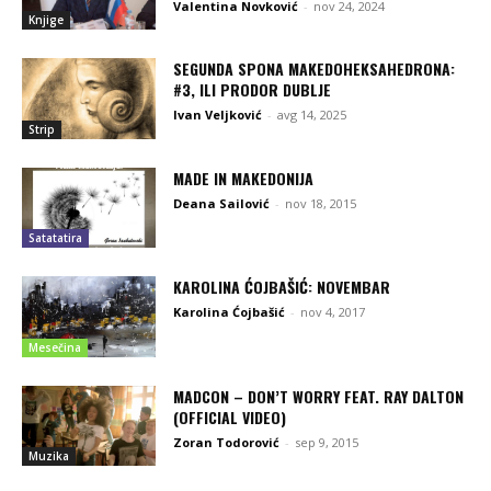
Valentina Novković
-
nov 24, 2024
Knjige
SEGUNDA SPONA MAKEDOHEKSAHEDRONA:
#3, ILI PRODOR DUBLJE
Ivan Veljković
-
avg 14, 2025
Strip
MADE IN MAKEDONIJA
Deana Sailović
-
nov 18, 2015
Satatatira
KAROLINA ĆOJBAŠIĆ: NOVEMBAR
Karolina Ćojbašić
-
nov 4, 2017
Mesečina
MADCON – DON’T WORRY FEAT. RAY DALTON
(OFFICIAL VIDEO)
Zoran Todorović
-
sep 9, 2015
Muzika