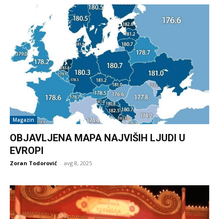
Magazin
OBJAVLJENA MAPA NAJVIŠIH LJUDI U
EVROPI
Zoran Todorović
-
avg 8, 2025