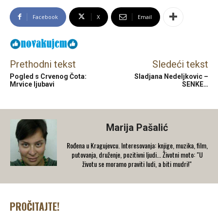
Facebook
X
Email
Prethodni tekst
Sledeći tekst
Pogled s Crvenog Čota:
Sladjana Nedeljkovic –
Mrvice ljubavi
SENKE…
Marija Pašalić
​Rođena u Kragujevcu. Interesovanja: knjige, muzika, film,
putovanja, druženje, pozitivni ljudi... Životni moto: "U
životu se moramo praviti ludi, a biti mudri!"
PROČITAJTE!