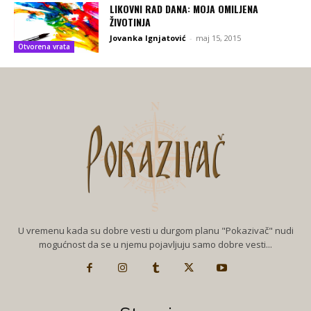
LIKOVNI RAD DANA: MOJA OMILJENA
ŽIVOTINJA
Jovanka Ignjatović
-
maj 15, 2015
Otvorena vrata
U vremenu kada su dobre vesti u durgom planu "Pokazivač" nudi
mogućnost da se u njemu pojavljuju samo dobre vesti...