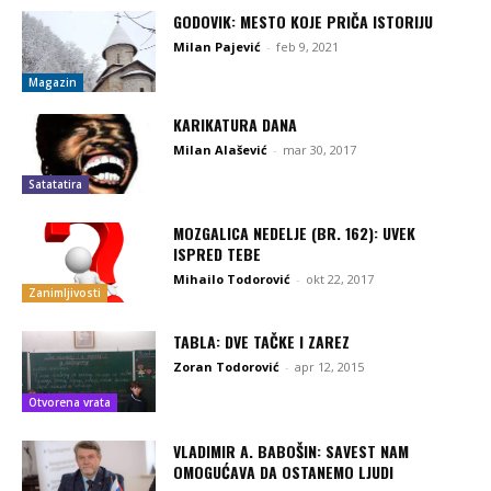
GODOVIK: MESTO KOJE PRIČA ISTORIJU
Milan Pajević
-
feb 9, 2021
Magazin
KARIKATURA DANA
Milan Alašević
-
mar 30, 2017
Satatatira
MOZGALICA NEDELJE (BR. 162): UVEK
ISPRED TEBE
Mihailo Todorović
-
okt 22, 2017
Zanimljivosti
TABLA: DVE TAČKE I ZAREZ
Zoran Todorović
-
apr 12, 2015
Otvorena vrata
VLADIMIR A. BABOŠIN: SAVEST NAM
OMOGUĆAVA DA OSTANEMO LJUDI