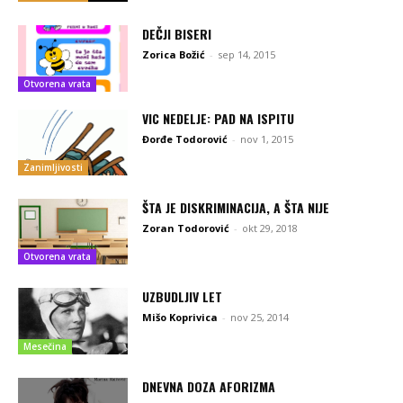
DEČJI BISERI
Zorica Božić
-
sep 14, 2015
Otvorena vrata
VIC NEDELJE: PAD NA ISPITU
Đorđe Todorović
-
nov 1, 2015
Zanimljivosti
ŠTA JE DISKRIMINACIJA, A ŠTA NIJE
Zoran Todorović
-
okt 29, 2018
Otvorena vrata
UZBUDLJIV LET
Mišo Koprivica
-
nov 25, 2014
Mesečina
DNEVNA DOZA AFORIZMA