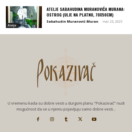
ATELJE SABAHUDINA MURANOVIĆA MURANA:
OSTROG (ULJE NA PLATNU, 70X50CM)
Sabahudin Muranović-Muran
-
mar 25, 2025
Atelje
U vremenu kada su dobre vesti u durgom planu "Pokazivač" nudi
mogućnost da se u njemu pojavljuju samo dobre vesti...