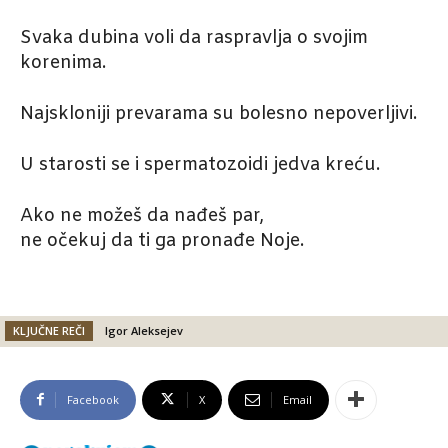
Svaka dubina voli da raspravlja o svojim
korenima.
Najskloniji prevarama su bolesno nepoverljivi.
U starosti se i spermatozoidi jedva kreću.
Ako ne možeš da nađeš par,
ne očekuj da ti ga pronađe Noje.
KLJUČNE REČI
Igor Aleksejev
Facebook
X
Email