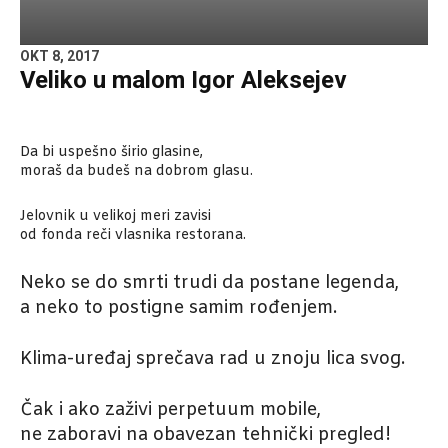
OKT 8, 2017
Veliko u malom Igor Aleksejev
Da bi uspešno širio glasine,
moraš da budeš na dobrom glasu.
Jelovnik u velikoj meri zavisi
od fonda reči vlasnika restorana.
Neko se do smrti trudi da postane legenda,
a neko to postigne samim rođenjem.
Klima-uređaj sprečava rad u znoju lica svog.
Čak i ako zaživi perpetuum mobile,
ne zaboravi na obavezan tehnički pregled!