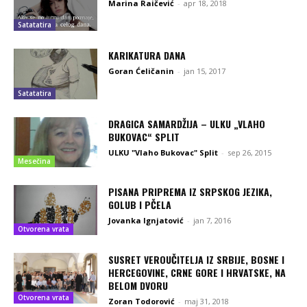
Marina Raičević
-
apr 18, 2018
Satatatira
KARIKATURA DANA
Goran Ćeličanin
-
jan 15, 2017
Satatatira
DRAGICA SAMARDŽIJA – ULKU „VLAHO
BUKOVAC“ SPLIT
ULKU "Vlaho Bukovac" Split
-
sep 26, 2015
Mesečina
PISANA PRIPREMA IZ SRPSKOG JEZIKA,
GOLUB I PČELA
Jovanka Ignjatović
-
jan 7, 2016
Otvorena vrata
SUSRET VEROUČITELJA IZ SRBIJE, BOSNE I
HERCEGOVINE, CRNE GORE I HRVATSKE, NA
BELOM DVORU
Otvorena vrata
Zoran Todorović
-
maj 31, 2018