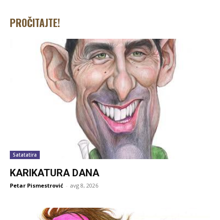
PROČITAJTE!
Satatatira
KARIKATURA DANA
Petar Pismestrović
-
avg 8, 2026