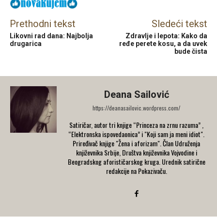
Prethodni tekst
Sledeći tekst
Likovni rad dana: Najbolja
Zdravlje i lepota: Kako da
drugarica
ređe perete kosu, a da uvek
bude čista
Deana Sailović
https://deanasailovic.wordpress.com/
Satiričar, autor tri knjige “Princeza na zrnu razuma” ,
“Elektronska ispovedaonica” i "Koji sam ja meni idiot".
Priređivač knjige "Žena i aforizam". Član Udruženja
književnika Srbije, Društva književnika Vojvodine i
Beogradskog aforističarskog kruga. Urednik satirične
redakcije na Pokazivaču.