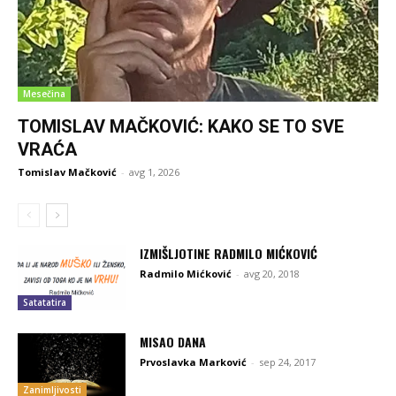
Mesečina
TOMISLAV MAČKOVIĆ: KAKO SE TO SVE
VRAĆA
Tomislav Mačković
-
avg 1, 2026
IZMIŠLJOTINE RADMILO MIĆKOVIĆ
Radmilo Mićković
-
avg 20, 2018
Satatatira
MISAO DANA
Prvoslavka Marković
-
sep 24, 2017
Zanimljivosti