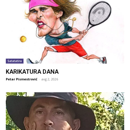
Satatatira
KARIKATURA DANA
Petar Pismestrović
-
avg 2, 2026