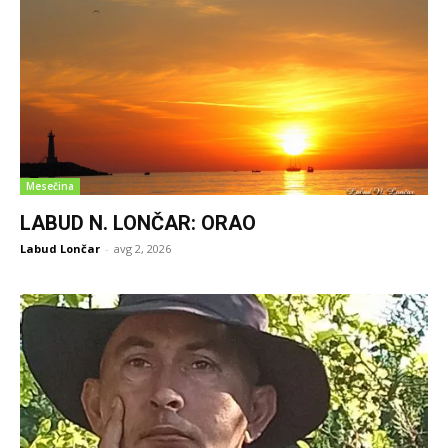
Mesečina
LABUD N. LONČAR: ORAO
Labud Lončar
-
avg 2, 2026