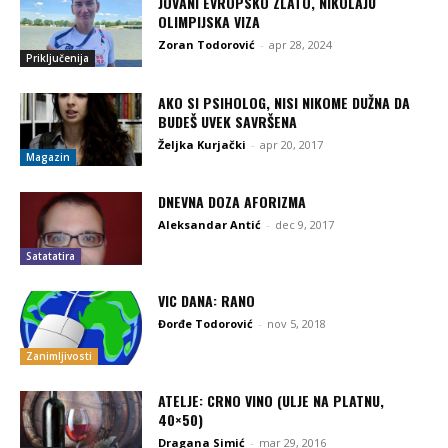
JOVANI EVROPSKO ZLATO, NIKOLAJU
OLIMPIJSKA VIZA
Zoran Todorović
-
apr 28, 2024
Priključenija
AKO SI PSIHOLOG, NISI NIKOME DUŽNA DA
BUDEŠ UVEK SAVRŠENA
Željka Kurjački
-
apr 20, 2017
Magazin
DNEVNA DOZA AFORIZMA
Aleksandar Antić
-
dec 9, 2017
Satatatira
VIC DANA: RANO
Đorđe Todorović
-
nov 5, 2018
Zanimljivosti
ATELJE: CRNO VINO (ULJE NA PLATNU,
40×50)
Dragana Simić
-
mar 29, 2016