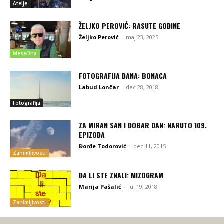
Atelje
ŽELJKO PEROVIĆ: RASUTE GODINE
Željko Perović
-
maj 23, 2025
Mesečina
FOTOGRAFIJA DANA: BONACA
Labud Lončar
-
dec 28, 2018
Fotografija
ZA MIRAN SAN I DOBAR DAN: NARUTO 109.
EPIZODA
Đorđe Todorović
-
dec 11, 2015
Zanimljivosti
DA LI STE ZNALI: MIZOGRAM
Marija Pašalić
-
jul 19, 2018
Zanimljivosti