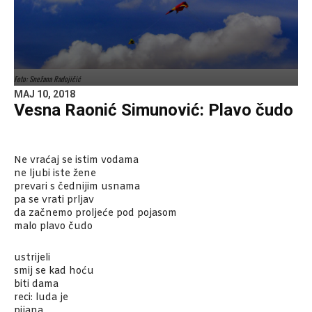
Foto: Snežana Radojičić
MAJ 10, 2018
Vesna Raonić Simunović: Plavo čudo
Ne vraćaj se istim vodama
ne ljubi iste žene
prevari s čednijim usnama
pa se vrati prljav
da začnemo proljeće pod pojasom
malo plavo čudo
ustrijeli
smij se kad hoću
biti dama
reci: luda je
pijana