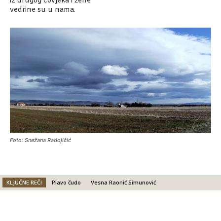
iz drugog čovjeka i žene
vedrine su u nama.
Foto: Snežana Radojičić
KLJUČNE REČI
Plavo čudo
Vesna Raonić Simunović
Facebook
X
Email