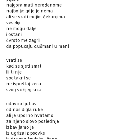
najgora mati nerođenome
najbolja: gdje je nema
ali se vrati mojim čekanjima
veseliji
ne mogu dalje
i ostani
čvrsto me zagrli
da popucaju dušmani u meni
vrati se
kad se sjeti smrt
ili ti nje
spotakni se
ne ispuštaj zeca
svog vučjeg srca
odavno ljubav
od nas digla ruke
ali je uporno hvatamo
za njeno slovo poslednje
izbavljamo je
iz ugriza iz psovke