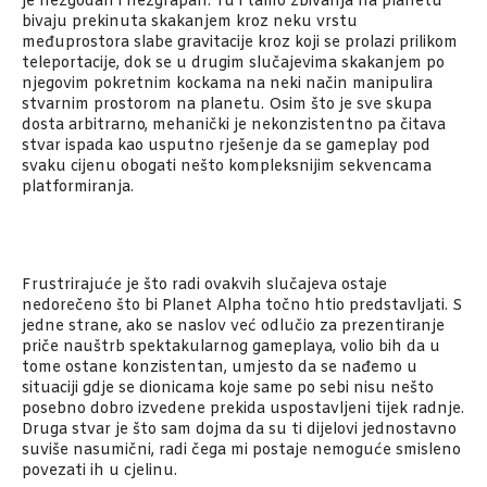
je nezgodan i nezgrapan. Tu i tamo zbivanja na planetu
bivaju prekinuta skakanjem kroz neku vrstu
međuprostora slabe gravitacije kroz koji se prolazi prilikom
teleportacije, dok se u drugim slučajevima skakanjem po
njegovim pokretnim kockama na neki način manipulira
stvarnim prostorom na planetu. Osim što je sve skupa
dosta arbitrarno, mehanički je nekonzistentno pa čitava
stvar ispada kao usputno rješenje da se gameplay pod
svaku cijenu obogati nešto kompleksnijim sekvencama
platformiranja.
Frustrirajuće je što radi ovakvih slučajeva ostaje
nedorečeno što bi Planet Alpha točno htio predstavljati. S
jedne strane, ako se naslov već odlučio za prezentiranje
priče nauštrb spektakularnog gameplaya, volio bih da u
tome ostane konzistentan, umjesto da se nađemo u
situaciji gdje se dionicama koje same po sebi nisu nešto
posebno dobro izvedene prekida uspostavljeni tijek radnje.
Druga stvar je što sam dojma da su ti dijelovi jednostavno
suviše nasumični, radi čega mi postaje nemoguće smisleno
povezati ih u cjelinu.