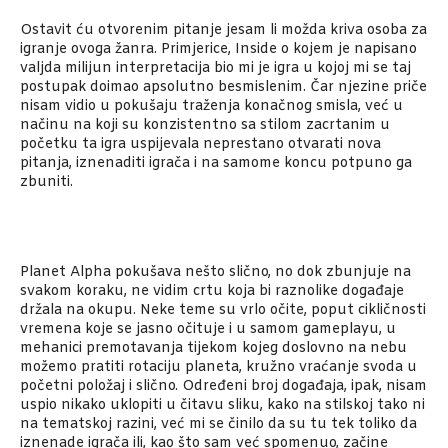
Ostavit ću otvorenim pitanje jesam li možda kriva osoba za
igranje ovoga žanra. Primjerice, Inside o kojem je napisano
valjda milijun interpretacija bio mi je igra u kojoj mi se taj
postupak doimao apsolutno besmislenim. Čar njezine priče
nisam vidio u pokušaju traženja konačnog smisla, već u
načinu na koji su konzistentno sa stilom zacrtanim u
početku ta igra uspijevala neprestano otvarati nova
pitanja, iznenaditi igrača i na samome koncu potpuno ga
zbuniti.
Planet Alpha pokušava nešto slično, no dok zbunjuje na
svakom koraku, ne vidim crtu koja bi raznolike događaje
držala na okupu. Neke teme su vrlo očite, poput cikličnosti
vremena koje se jasno očituje i u samom gameplayu, u
mehanici premotavanja tijekom kojeg doslovno na nebu
možemo pratiti rotaciju planeta, kružno vraćanje svoda u
početni položaj i slično. Određeni broj događaja, ipak, nisam
uspio nikako uklopiti u čitavu sliku, kako na stilskoj tako ni
na tematskoj razini, već mi se činilo da su tu tek toliko da
iznenade igrača ili, kao što sam već spomenuo, začine