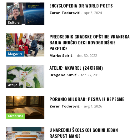
ENCYCLOPEDIA OR WORLD POETS
Zoran Todorović
-
apr 3, 2024
Kultura
PREDSEDNIK GRADSKE OPŠTINE VRANJSKA
BANJA URUČIO DECI NOVOGODIŠNJE
PAKETIĆE
Magazin
Marko Spirić
-
dec 30, 2022
ATELJE: AKVAREL (24X17CM)
Dragana Simić
-
feb 27, 2018
Atelje
PORANIO MILORAD: PESMA IZ NEPESME
Zoran Todorović
-
avg 1, 2026
Mesečina
U NAREDNIJ ŠKOLSKOJ GODINI JEDAN
RASPUST MANJE