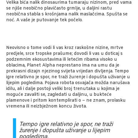
Velika bića nalik dinosaurima tumaraju nizinom, pred vama
se njiše neobično plavičasto grmlje, u daljini rastu
neobična stabla s krošnjama nalik maslačcima. Spušta se
noć. A vaše je putovanje tek počelo.
Neovisno o tome vodi li vas kroz raskošne nizine, mrtve
predjele, srce tropske prašume; dovodi li vas u doticaj s
podzemnim ekosustavima ili letećim ribama visoko u
oblacima, Planet Alpha neprestano ima na umu da je
prekrasni dizajn njezinog svijeta vrijedan divljenja. Tempo
igre relativno je spor, ne traži žurenje i dopušta uživanje u
lijepim pogledima. Pojava robota osvajača možda narušava
idilu, ali i dalje postoji veliki broj trenutaka u kojima je
moguće zavaliti se, zagledati u daljinu, u bukteće
plamenove i pritom kontemplirati o – ne znam, prolasku
vremena ili neizbježnom koncu života.
Tempo igre relativno je spor, ne traži
žurenje i dopušta uživanje u lijepim
pogledima.