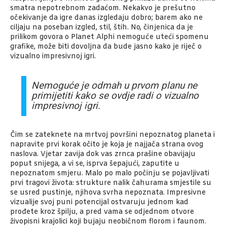
smatra nepotrebnom zadaćom. Nekakvo je prešutno
očekivanje da igre danas izgledaju dobro; barem ako ne
ciljaju na poseban izgled, stil, štih. No, činjenica da je
prilikom govora o Planet Alphi nemoguće uteći spomenu
grafike, može biti dovoljna da bude jasno kako je riječ o
vizualno impresivnoj igri.
Nemoguće je odmah u prvom planu ne
primijetiti kako se ovdje radi o vizualno
impresivnoj igri.
Čim se zateknete na mrtvoj površini nepoznatog planeta i
napravite prvi korak očito je koja je najjača strana ovog
naslova. Vjetar zavija dok vas zrnca prašine obavijaju
poput snijega, a vi se, isprva šepajući, zaputite u
nepoznatom smjeru. Malo po malo počinju se pojavljivati
prvi tragovi života: strukture nalik čahurama smjestile su
se usred pustinje, njihova svrha nepoznata. Impresivne
vizualije svoj puni potencijal ostvaruju jednom kad
prođete kroz špilju, a pred vama se odjednom otvore
živopisni krajolici koji bujaju neobičnom florom i faunom.