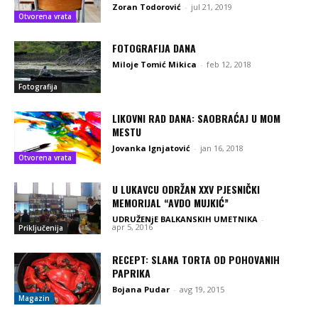
Zoran Todorović
-
jul 21, 2019
Otvorena vrata
FOTOGRAFIJA DANA
Miloje Tomić Mikica
-
feb 12, 2018
Fotografija
LIKOVNI RAD DANA: SAOBRAĆAJ U MOM
MESTU
Jovanka Ignjatović
-
jan 16, 2018
Otvorena vrata
U LUKAVCU ODRŽAN XXV PJESNIČKI
MEMORIJAL “AVDO MUJKIĆ”
UDRUŽENjE BALKANSKIH UMETNIKA
-
apr 5, 2016
Priključenija
RECEPT: SLANA TORTA OD POHOVANIH
PAPRIKA
Bojana Pudar
-
avg 19, 2015
Magazin