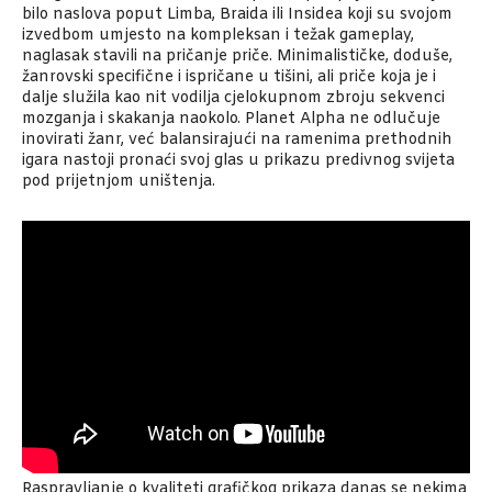
bilo naslova poput Limba, Braida ili Insidea koji su svojom
izvedbom umjesto na kompleksan i težak gameplay,
naglasak stavili na pričanje priče. Minimalističke, doduše,
žanrovski specifične i ispričane u tišini, ali priče koja je i
dalje služila kao nit vodilja cjelokupnom zbroju sekvenci
mozganja i skakanja naokolo. Planet Alpha ne odlučuje
inovirati žanr, već balansirajući na ramenima prethodnih
igara nastoji pronaći svoj glas u prikazu predivnog svijeta
pod prijetnjom uništenja.
Raspravljanje o kvaliteti grafičkog prikaza danas se nekima