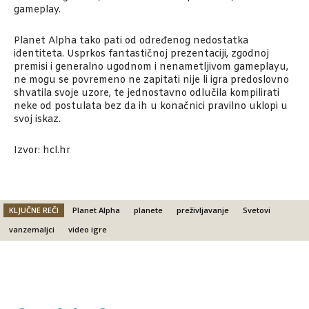
gameplay.
Planet Alpha tako pati od određenog nedostatka
identiteta. Usprkos fantastičnoj prezentaciji, zgodnoj
premisi i generalno ugodnom i nenametljivom gameplayu,
ne mogu se povremeno ne zapitati nije li igra predoslovno
shvatila svoje uzore, te jednostavno odlučila kompilirati
neke od postulata bez da ih u konačnici pravilno uklopi u
svoj iskaz.
Izvor: hcl.hr
KLJUČNE REČI
Planet Alpha
planete
preživljavanje
Svetovi
vanzemaljci
video igre
Facebook
X
Email