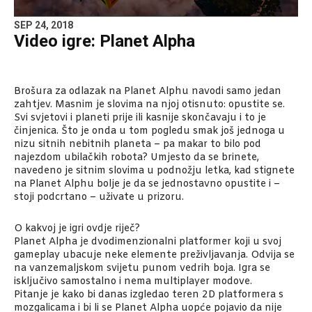
SEP 24, 2018
Video igre: Planet Alpha
Brošura za odlazak na Planet Alphu navodi samo jedan
zahtjev. Masnim je slovima na njoj otisnuto: opustite se.
Svi svjetovi i planeti prije ili kasnije skončavaju i to je
činjenica. Što je onda u tom pogledu smak još jednoga u
nizu sitnih nebitnih planeta – pa makar to bilo pod
najezdom ubilačkih robota? Umjesto da se brinete,
navedeno je sitnim slovima u podnožju letka, kad stignete
na Planet Alphu bolje je da se jednostavno opustite i –
stoji podcrtano – uživate u prizoru.
O kakvoj je igri ovdje riječ?
Planet Alpha je dvodimenzionalni platformer koji u svoj
gameplay ubacuje neke elemente preživljavanja. Odvija se
na vanzemaljskom svijetu punom vedrih boja. Igra se
isključivo samostalno i nema multiplayer modove.
Pitanje je kako bi danas izgledao teren 2D platformera s
mozgalicama i bi li se Planet Alpha uopće pojavio da nije