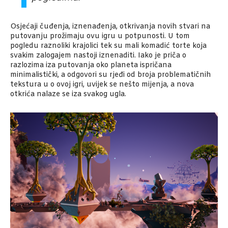
Osjećaji čuđenja, iznenađenja, otkrivanja novih stvari na
putovanju prožimaju ovu igru u potpunosti. U tom
pogledu raznoliki krajolici tek su mali komadić torte koja
svakim zalogajem nastoji iznenaditi. Iako je priča o
razlozima iza putovanja oko planeta ispričana
minimalistički, a odgovori su rjeđi od broja problematičnih
tekstura u o ovoj igri, uvijek se nešto mijenja, a nova
otkrića nalaze se iza svakog ugla.