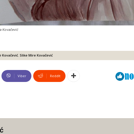
ra Kovačević
e Kovačević. Slike Mire Kovačević
Viber
ReddIt
ć