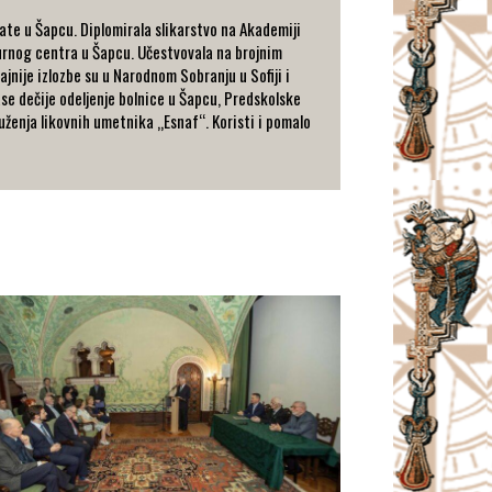
ate u Šapcu. Diplomirala slikarstvo na Akademiji
turnog centra u Šapcu. Učestvovala na brojnim
ajnije izlozbe su u Narodnom Sobranju u Sofiji i
ase dečije odeljenje bolnice u Šapcu, Predskolske
uženja likovnih umetnika „Esnaf“. Koristi i pomalo