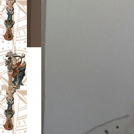
I
V
A
Č