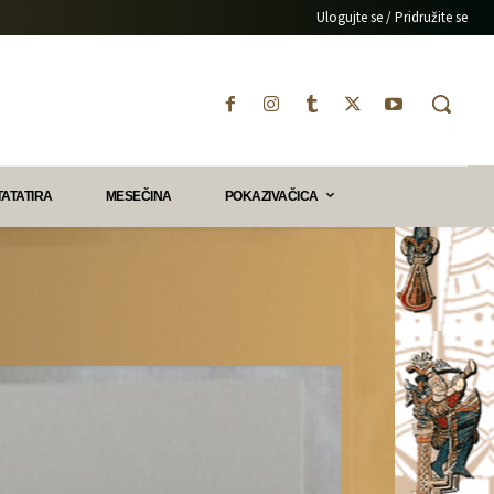
Ulogujte se / Pridružite se
TATATIRA
MESEČINA
POKAZIVAČICA