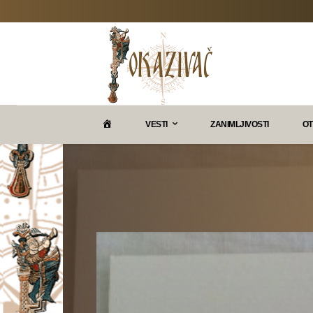
P
VESTI
ZANIMLJIVOSTI
OT
O
K
A
Z