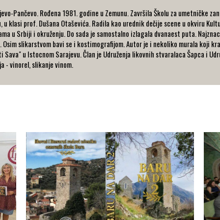
arajevo-Pančevo. Rođena 1981. godine u Zemunu. Završila Školu za umetničke zan
 u klasi prof. Dušana Otaševića. Radila kao urednik dečije scene u okviru Kul
ama u Srbiji i okruženju. Do sada je samostalno izlagala dvanaest puta. Najznac
 Osim slikarstvom bavi se i kostimografijom. Autor je i nekoliko murala koji kr
i Sava" u Istocnom Sarajevu. Član je Udruženja likovnih stvaralaca Šapca i Udr
a - vinorel, slikanje vinom.