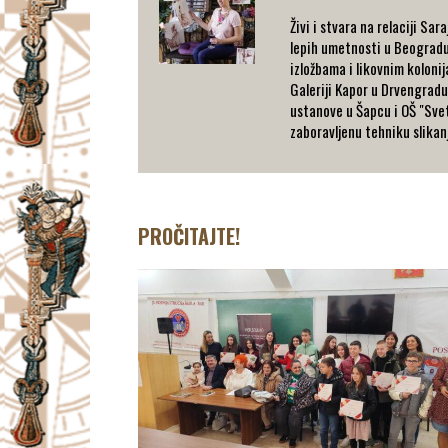
Živi i stvara na relaciji S
lepih umetnosti u Beogradu,
izložbama i likovnim kolonij
Galeriji Kapor u Drvengradu.
ustanove u Šapcu i OŠ "Svet
zaboravljenu tehniku slikanj
PROČITAJTE!