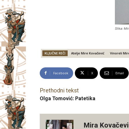
Slika: Mi
KLJUČNE REČI
Atelje Mire Kovačević
Vinoreli Mir
Facebook
X
Email
Prethodni tekst
Olga Tomović: Patetika
Mira Kovačevi