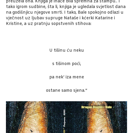
preuzela ona. Knjiga je inače bila spremna za štampu.. I
tako igrom sudbine, šta li, knjiga je ugledala svjetlost dana
na godišnjicu njegove smrti. I tako, Bale spokojno odlazi u
vječnost uz ljubav supruge Nataše i kćerki Katarine i
Kristine, a uz pratnju sopstvenih stihova:
U tišinu ću neku
s tišinom poći,
pa nek’ iza mene
ostane samo sjena.”