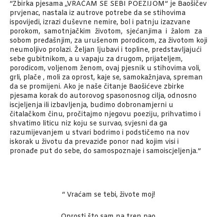
“Zbirka pjesama ,,VRAĆAM SE SEBI POEZIJOM” je Baošičev
prvjenac, nastala iz autrove potrebe da se stihovima
ispovijedi, izrazi duševne nemire, bol i patnju izazvane
porokom, samotnjačkim životom, sjećanjima i žalom za
sobom pređašnjim, za urušenom porodicom, za životom koji
neumoljivo prolazi. Željan ljubavi i topline, predstavljajući
sebe gubitnikom, a u vapaju za drugom, prijateljem,
porodicom, voljenom ženom, ovaj pjesnik u stihovima voli,
grli, plače , moli za oprost, kaje se, samokažnjava, spreman
da se promijeni. Ako je naše čitanje Baošićeve zbirke
pjesama korak do autorovog spasonosnog cilja, odnosno
iscjeljenja ili izbavljenja, budimo dobronamjerni u
čitalačkom činu, pročitajmo njegovu poeziju, prihvatimo i
shvatimo liticu niz koju se survao, svjesni da ga
razumijevanjem u stvari bodrimo i podstičemo na nov
iskorak u životu da prevaziđe ponor nad kojim visi i
pronađe put do sebe, do samospoznaje i samoiscjeljenja.”
“ Vraćam se tebi, živote moj!
Oprosti što sam na tren pao.