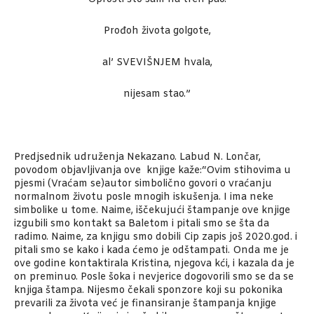
Prođoh života golgote,
al’ SVEVIŠNJEM hvala,
nijesam stao.”
Predjsednik udruženja Nekazano. Labud N. Lončar,
povodom objavljivanja ove knjige kaže:“Ovim stihovima u
pjesmi (Vraćam se)autor simbolično govori o vraćanju
normalnom životu posle mnogih iskušenja. I ima neke
simbolike u tome. Naime, iščekujući štampanje ove knjige
izgubili smo kontakt sa Baletom i pitali smo se šta da
radimo. Naime, za knjigu smo dobili Cip zapis još 2020.god. i
pitali smo se kako i kada ćemo je odštampati. Onda me je
ove godine kontaktirala Kristina, njegova kći, i kazala da je
on preminuo. Posle šoka i nevjerice dogovorili smo se da se
knjiga štampa. Nijesmo čekali sponzore koji su pokonika
prevarili za života već je finansiranje štampanja knjige