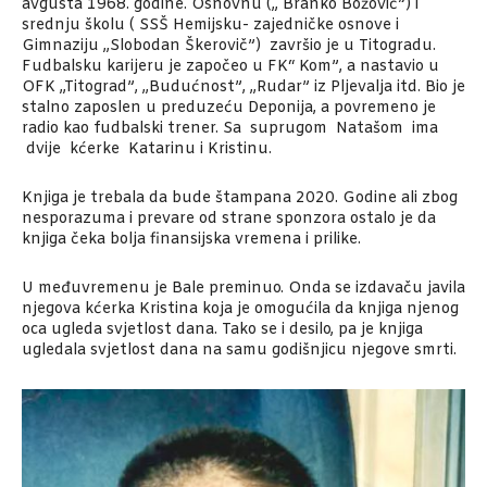
avgusta 1968. godine. Osnovnu („ Branko Božović”) i
srednju školu ( SSŠ Hemijsku- zajedničke osnove i
Gimnaziju ,,Slobodan Škerovič”) završio je u Titogradu.
Fudbalsku karijeru je započeo u FK“ Kom”, a nastavio u
OFK ,,Titograd”, ,,Budućnost”, ,,Rudar” iz Pljevalja itd. Bio je
stalno zaposlen u preduzeću Deponija, a povremeno je
radio kao fudbalski trener. Sa suprugom Natašom ima
dvije kćerke Katarinu i Kristinu.
Knjiga je trebala da bude štampana 2020. Godine ali zbog
nesporazuma i prevare od strane sponzora ostalo je da
knjiga čeka bolja finansijska vremena i prilike.
U međuvremenu je Bale preminuo. Onda se izdavaču javila
njegova kćerka Kristina koja je omogućila da knjiga njenog
oca ugleda svjetlost dana. Tako se i desilo, pa je knjiga
ugledala svjetlost dana na samu godišnjicu njegove smrti.