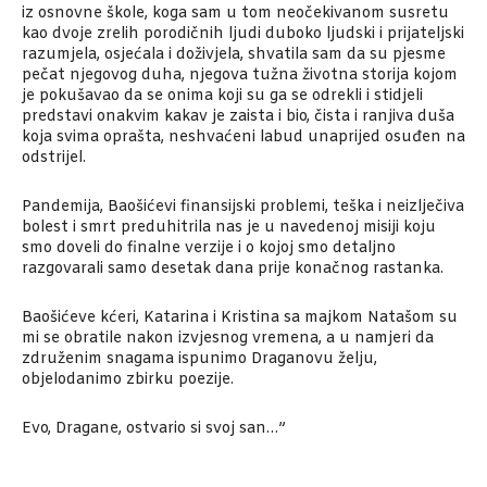
iz osnovne škole, koga sam u tom neočekivanom susretu
kao dvoje zrelih porodičnih ljudi duboko ljudski i prijateljski
razumjela, osjećala i doživjela, shvatila sam da su pjesme
pečat njegovog duha, njegova tužna životna storija kojom
je pokušavao da se onima koji su ga se odrekli i stidjeli
predstavi onakvim kakav je zaista i bio, čista i ranjiva duša
koja svima oprašta, neshvaćeni labud unaprijed osuđen na
odstrijel.
Pandemija, Baošićevi finansijski problemi, teška i neizlječiva
bolest i smrt preduhitrila nas je u navedenoj misiji koju
smo doveli do finalne verzije i o kojoj smo detaljno
razgovarali samo desetak dana prije konačnog rastanka.
Baošićeve kćeri, Katarina i Kristina sa majkom Natašom su
mi se obratile nakon izvjesnog vremena, a u namjeri da
združenim snagama ispunimo Draganovu želju,
objelodanimo zbirku poezije.
Evo, Dragane, ostvario si svoj san…”