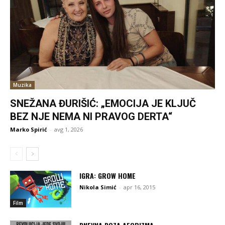
Muzika
SNEŽANA ĐURIŠIĆ: „EMOCIJA JE KLJUČ
BEZ NJE NEMA NI PRAVOG DERTA“
Marko Spirić
-
avg 1, 2026
IGRA: GROW HOME
Nikola Simić
-
apr 16, 2015
Film