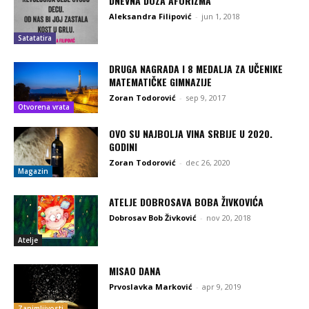
DNEVNA DOZA AFORIZMA
Aleksandra Filipović
-
jun 1, 2018
Satatatira
DRUGA NAGRADA I 8 MEDALJA ZA UČENIKE
MATEMATIČKE GIMNAZIJE
Zoran Todorović
-
sep 9, 2017
Otvorena vrata
OVO SU NAJBOLJA VINA SRBIJE U 2020.
GODINI
Zoran Todorović
-
dec 26, 2020
Magazin
ATELJE DOBROSAVA BOBA ŽIVKOVIĆA
Dobrosav Bob Živković
-
nov 20, 2018
Atelje
MISAO DANA
Prvoslavka Marković
-
apr 9, 2019
Zanimljivosti