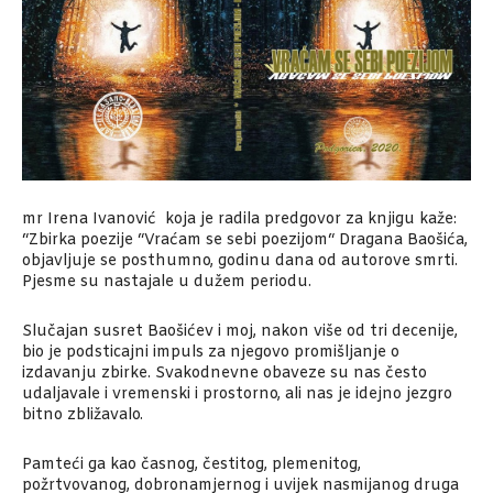
mr Irena Ivanović koja je radila predgovor za knjigu kaže:
“Zbirka poezije “Vraćam se sebi poezijom“ Dragana Baošića,
objavljuje se posthumno, godinu dana od autorove smrti.
Pjesme su nastajale u dužem periodu.
Slučajan susret Baošićev i moj, nakon više od tri decenije,
bio je podsticajni impuls za njegovo promišljanje o
izdavanju zbirke. Svakodnevne obaveze su nas često
udaljavale i vremenski i prostorno, ali nas je idejno jezgro
bitno zbližavalo.
Pamteći ga kao časnog, čestitog, plemenitog,
požrtvovanog, dobronamjernog i uvijek nasmijanog druga