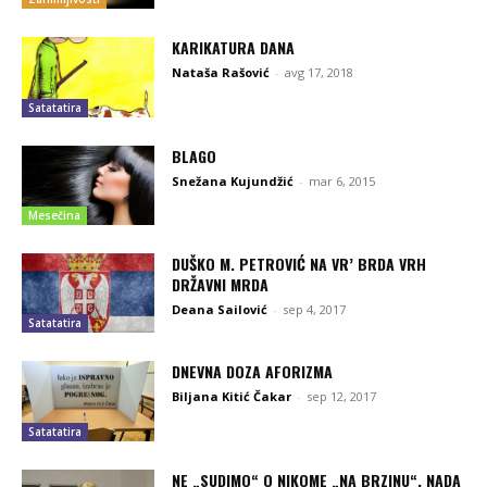
KARIKATURA DANA
Nataša Rašović
-
avg 17, 2018
Satatatira
BLAGO
Snežana Kujundžić
-
mar 6, 2015
Mesečina
DUŠKO M. PETROVIĆ NA VR’ BRDA VRH
DRŽAVNI MRDA
Deana Sailović
-
sep 4, 2017
Satatatira
DNEVNA DOZA AFORIZMA
Biljana Kitić Čakar
-
sep 12, 2017
Satatatira
NE „SUDIMO“ O NIKOME „NA BRZINU“, NADA