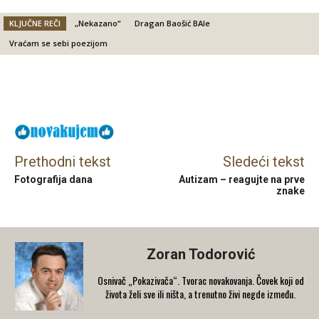
KLJUČNE REČI
„Nekazano“
Dragan Baošić BAle
Vraćam se sebi poezijom
Facebook
X
Email
Prethodni tekst
Sledeći tekst
Fotografija dana
Autizam – reagujte na prve
znake
Zoran Todorović
Osnivač „Pokazivača“. Tvorac novakovanja. Čovek koji od
života želi sve ili ništa, a trenutno živi negde između.