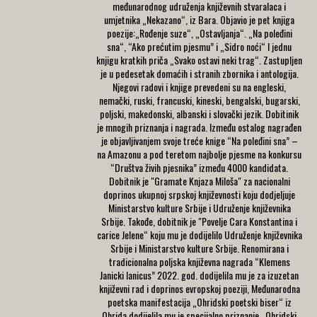
međunarodnog udruženja književnih stvaralaca i
umjetnika „Nekazano“, iz Bara. Objavio je pet knjiga
poezije:„Rođenje suze“, „Ostavljanja“. „Na poleđini
sna“, “Ako prećutim pjesmu” i „Sidro noći“ I jednu
knjigu kratkih priča „Svako ostavi neki trag“. Zastupljen
je u pedesetak domaćih i stranih zbornika i antologija.
Njegovi radovi i knjige prevedeni su na engleski,
nemački, ruski, francuski, kineski, bengalski, bugarski,
poljski, makedonski, albanski i slovački jezik. Dobitinik
je mnogih priznanja i nagrada. Između ostalog nagrađen
je objavljivanjem svoje treće knige “Na poleđini sna” –
na Amazonu a pod teretom najbolje pjesme na konkursu
“Društva živih pjesnika” između 4000 kandidata.
Dobitnik je "Gramate Knjaza Miloša" za nacionalni
doprinos ukupnoj srpskoj književnosti koju dodjeljuje
Ministarstvo kulture Srbije i Udruženje književnika
Srbije. Takođe, dobitnik je "Povelje Cara Konstantina i
carice Jelene“ koju mu je dodijelilo Udruženje književnika
Srbije i Ministarstvo kulture Srbije. Renomirana i
tradicionalna poljska književna nagrada “Klemens
Janicki Ianicus” 2022. god. dodijelila mu je za izuzetan
književni rad i doprinos evropskoj poeziji, Međunarodna
poetska manifestacija „Ohridski poetski biser“ iz
Ohrida dodijelila mu je specijalno priznanje „Ohridski