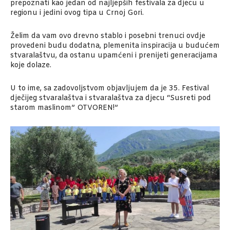
prepoznati kao jedan od najljepših festivala za djecu u
regionu i jedini ovog tipa u Crnoj Gori.
Želim da vam ovo drevno stablo i posebni trenuci ovdje
provedeni budu dodatna, plemenita inspiracija u budućem
stvaralaštvu, da ostanu upamćeni i prenijeti generacijama
koje dolaze.
U to ime, sa zadovoljstvom objavljujem da je 35. Festival
dječijeg stvaralaštva i stvaralaštva za djecu “Susreti pod
starom maslinom” OTVOREN!”