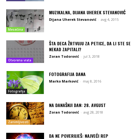
MUZIKALNA, DIJANA UHEREK STEVANOVIĆ
Dijana Uherek Stevanović
-
avg 4, 2015
Mesečina
ŠTA DECA ŽRTVUJU ZA PETICE, DA LI STE SE
NEKAD ZAPITALI?
Zoran Todorović
-
jul 3, 2018
Otvorena vrata
FOTOGRAFIJA DANA
Marko Marković
-
maj 8, 2016
Fotografija
NA DANAŠNJI DAN: 28. AVGUST
Zoran Todorović
-
avg 28, 2018
Zanimljivosti
DA NE POVERUJEŠ: NAJVEĆI REP