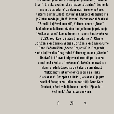
biser“. Srpsko akademsko društvo „Vizantija“ dodijelila
mu je „Blagodarje“ za doprinos i širenje kulture.
Kulturni centar „Hadži Ruvim“ iz Lajkovca dodijelilo mu
je Zlatnu medalju „Hadži Ruvim“. Međunarodni festival
“Struški književni susreti”, Kulturni centar „Bran“ i
Makedonska kulturna riznica dodijelilo mu je priznanje
“Petkov amanet” kao najboljem stranom književniku za
2023. god. Kao i „Zlatnu blagodarnicu“. Član je
Udruženja književnika Srbije i Udruženja književnika Crne
Gore. Počasni član „Scene Crnjanski“ iz Beograda,
Kluba književnika Beograda i Kulturnog salona „Stenka“.
Osnivač je i Glavni i odgovorni urednik portala za
umjetnost i kulturu “Nekazano”. Takođe, osnivač je i
glavni urednik časopisa za kulturu i umjetnost
”Nekazano” i istoimenog časopisa za Haiku
-”Nekazano”. Časopis za Haiku „Nekazano“ je prvi
zvanični časopis za Haiku na području Crne Gore.
Osnivač je Festivala ljubavne poezije “Pjesnik –
Svetionik”. Živi i stvara u Baru.