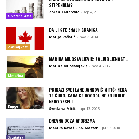
STIPENDIJA?
Zoran Todorović
-
sep 4, 2018
Otvorena vrata
DA LI STE ZNALI: GRANICA
Marija Pašalić
-
nov 7, 2014
Zanimljivosti
MARINA MILOSAVLJEVIĆ: ZALJUBLJENOST…
Marina Milosavljević
-
nov 4, 2017
Mesečina
PRIKAZI SVETLANE JANKOVIĆ MITIĆ: NEKA
TE ČUDO, KADA SE DOGODI, NE ZBUNJUJE
NEGO VESELI
Knjige
Svetlana Mitić
-
apr 13, 2025
DNEVNA DOZA AFORIZMA
Monika Kovač - P.S. Master
-
jul 17, 2018
Satatatira