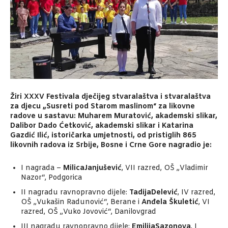
Žiri XXXV Festivala dječijeg stvaralaštva i stvaralaštva
za djecu „Susreti pod Starom maslinom“ za likovne
radove u sastavu: Muharem Muratović, akademski slikar,
Dalibor Dado Ćetković, akademski slikar i Katarina
Gazdić Ilić, istoričarka umjetnosti, od pristiglih 865
likovnih radova iz Srbije, Bosne i Crne Gore nagradio je:
I nagrada –
Milica
Janjušević
, VII razred, OŠ „Vladimir
Nazor“, Podgorica
II nagradu ravnopravno dijele:
Tadija
Delević
, IV razred,
OŠ „Vukašin Radunović“, Berane i
Anđela
Škuletić
, VI
razred, OŠ „Vuko Jovović“, Danilovgrad
III nagradu ravnopravno dijele:
Emilija
Sazonova
, I