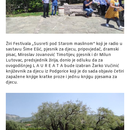
Žiri Festivala „Susreti pod Starom maslinom“ koji je radio u
sastavu Šime Ešić, pjesnik za djecu, pripovjedač, dramski
pisac, Miroslav Jovanović Timotijev, pjesnik i dr Milun
Lutovac, predsjednik žirija, donio je odluku da za
ovogodišnjeg L A U R E A T A bude izabran Žarko Vučinić
književnik za djecu iz Podgorice koji je do sada objavio četiri
zapažene knjige kratke proze i jednu knjigu pjesama za
djecu.