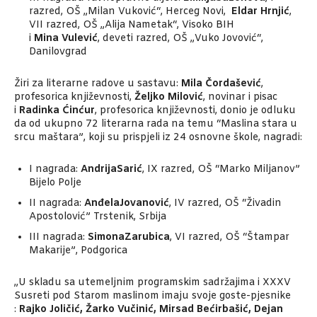
razred, OŠ „Milan Vuković“, Herceg Novi,
Eldar
Hrnjić
,
VII razred, OŠ „Alija Nametak“, Visoko BIH
i
Mina
Vulević
, deveti razred, OŠ „Vuko Jovović“,
Danilovgrad
Žiri za literarne radove u sastavu:
Mila
Čordašević
,
profesorica književnosti,
Željko
Milović
, novinar i pisac
i
Radinka
Ćinćur
, profesorica književnosti, donio je odluku
da od ukupno 72 literarna rada na temu “Maslina stara u
srcu maštara”, koji su prispjeli iz 24 osnovne škole, nagradi:
I nagrada:
Andrija
Sarić
, IX razred, OŠ “Marko Miljanov”
Bijelo Polje
II nagrada:
Anđela
Jovanović
, IV razred, OŠ “Živadin
Apostolović” Trstenik, Srbija
III nagrada:
Simona
Zarubica
, VI razred, OŠ “Štampar
Makarije”, Podgorica
„U skladu sa utemeljnim programskim sadržajima i XXXV
Susreti pod Starom maslinom imaju svoje goste-pjesnike
:
Rajko Joličić, Žarko Vučinić, Mirsad Bećirbašić, Dejan