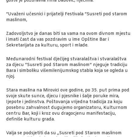
goste je pozdravila Irina Dabović, riječima:
“Uvaženi učesnici i prijatelji Festivala “Susreti pod starom
maslinom,
Zadovoljstvo je danas biti sa vama na ovom divnom mjestu
i imati čast da vas pozdravim u ime Opštine Bar i
Sekretarijata za kulturu, sport i mlade.
Međunarodni festival dječijeg stvaralaštva i stvaralaštva
za djecu “Susreti pod Starom maslinom” njeguje tradiciju
Bara i simboliku višemilenijumskog stabla koja se ogleda u
njoj.
Stara maslina na Mirovici ove godine, po 35. put prima pod
svoje skute sunce, djecu i pjesnike i šalje poruke mira,
Ijepote i jedinstva. Poštovanja vrijedna tradicija za koju
posebnu zahvalnost dugujemo organizatoru, Kulturnom
centru Bar, koji i kroz ovu dragocjenu manifestaciju,
definiše kulturu grada.
Valja se podsjetiti da su „Susreti pod Starom maslinom