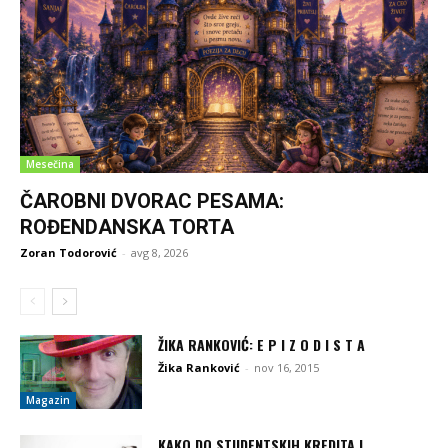
Mesečina
ČAROBNI DVORAC PESAMA:
ROĐENDANSKA TORTA
Zoran Todorović
-
avg 8, 2026
ŽIKA RANKOVIĆ: E P I Z O D I S T A
Žika Ranković
-
nov 16, 2015
Magazin
KAKO DO STUDENTSKIH KREDITA I