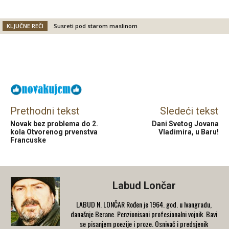
KLJUČNE REČI
Susreti pod starom maslinom
Facebook
X
Email
Prethodni tekst
Sledeći tekst
Novak bez problema do 2.
Dani Svetog Jovana
kola Otvorenog prvenstva
Vladimira, u Baru!
Francuske
Labud Lončar
LABUD N. LONČAR Rođen je 1964. god. u Ivangradu,
današnje Berane. Penzionisani profesionalni vojnik. Bavi
se pisanjem poezije i proze. Osnivač i predsjenik