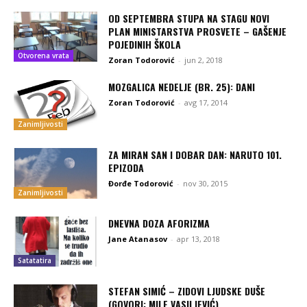
OD SEPTEMBRA STUPA NA STAGU NOVI
PLAN MINISTARSTVA PROSVETE – GAŠENJE
POJEDINIH ŠKOLA
Otvorena vrata
Zoran Todorović
-
jun 2, 2018
MOZGALICA NEDELJE (BR. 25): DANI
Zoran Todorović
-
avg 17, 2014
Zanimljivosti
ZA MIRAN SAN I DOBAR DAN: NARUTO 101.
EPIZODA
Đorđe Todorović
-
nov 30, 2015
Zanimljivosti
DNEVNA DOZA AFORIZMA
Jane Atanasov
-
apr 13, 2018
Satatatira
STEFAN SIMIĆ – ZIDOVI LJUDSKE DUŠE
(GOVORI: MILE VASILJEVIĆ)