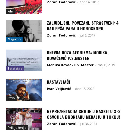
Zoran Todorović
-
apr 14, 2017
Film
ZALJUBLJENI, POVEZANI, STRASTVENI: 4
NAJLEPŠA PARA U HOROSKOPU
Zoran Todorović
-
jul 6, 2017
Magazin
DNEVNA DOZA AFORIZMA: MONIKA
KOVAČEVIĆ P.S.MASTER
Monika Kovač - P.S. Master
-
maj 8, 2019
Satatatira
NASTAVLJAČI
Ivan Veljković
-
dec 15, 2022
Strip
REPREZENTACIJA SRBIJE U BASKETU 3×3
OSVOJILA BRONZANU MEDALJU U TOKIJU!
Zoran Todorović
-
jul 28, 2021
Priključenija