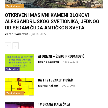
Zanimljivosti
OTKRIVENI MASIVNI KAMENI BLOKOVI
ALEKSANDRIJSKOG SVETIONIKA, JEDNOG
OD SEDAM ČUDA ANTIČKOG SVETA
Zoran Todorović
-
jul 16, 2025
AFORIZMI – ŽIVKO PRODANOVIĆ
Deana Sailović
-
nov 30, 2018
Satatatira
DA LI STE ZNALI: PUŠAČ
Marija Pašalić
-
avg 2, 2018
Zanimljivosti
TV DRAMA MALA ŠALA