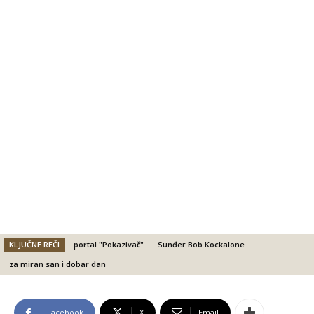
KLJUČNE REČI
portal "Pokazivač"
Sunđer Bob Kockalone
za miran san i dobar dan
Facebook
X
Email